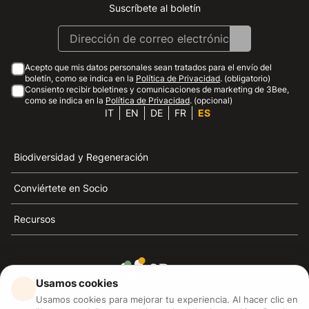
Suscríbete al boletín
Instagram
Facebook
Linkedin
Youtube
Acepto que mis datos personales sean tratados para el envío del
boletín, como se indica en la
Política de Privacidad
. (obligatorio)
Consiento recibir boletines y comunicaciones de marketing de 3Bee,
como se indica en la
Política de Privacidad
. (opcional)
IT
EN
DE
FR
ES
Biodiversidad y Regeneración
Conviértete en Socio
Recursos
Usamos cookies
3Bee es el referente de la sostenibilidad, la defensa de
Usamos cookies para mejorar tu experiencia. Al hacer clic en
las abejas y la biodiversidad