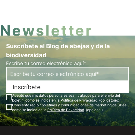
3Bee también lanza la nueva edición de 3Bee
Boxes: cajas de regalo especiales para la
protección de la biodiversidad.
Newsletter
Suscríbete al Blog de abejas y de la
biodiversidad
Escribe tu correo electrónico aquí*
Inscríbete
Acepto que mis datos personales sean tratados para el envío del
boletín, como se indica en la
Política de Privacidad
. (obligatorio)
Consiento recibir boletines y comunicaciones de marketing de 3Bee,
como se indica en la
Política de Privacidad
. (opcional)