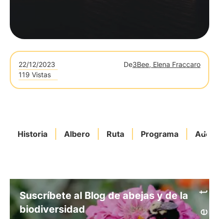
22/12/2023
De
3Bee, Elena Fraccaro
119 Vistas
Historia
Albero
Ruta
Programa
Adopt
Suscríbete al Blog de abejas y de la
biodiversidad