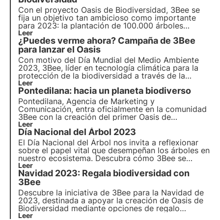
Con el proyecto Oasis de Biodiversidad, 3Bee se
fija un objetivo tan ambicioso como importante
para 2023: la
plantación de 100.000 árboles
autóctonos
Leer
que proporcionarán néctar a un
¿Puedes verme ahora? Campaña de 3Bee
equivalente de unas 3.500 colmenas, absorbiendo
unas 10.000 toneladas de CO2 al año.
para lanzar el Oasis
Con motivo del
Día Mundial del Medio Ambiente
2023
, 3Bee, líder en tecnología climática para la
protección de la biodiversidad a través de la
tecnología, lanza una campaña de concienciación
Leer
Pontedilana: hacia un planeta biodiverso
única y atractiva
Fuera de casa
en Roma, Turín y
Milán.
Pontedilana, Agencia de Marketing y
Comunicación, entra oficialmente en la comunidad
3Bee con la creación del primer Oasis de
Biodiversidad del Véneto, compuesto por 50
Leer
Día Nacional del Árbol 2023
árboles nectaríferos. La entrevista con Barbara
Pontello, CEO y Fundadora.
El Día Nacional del Árbol nos invita a reflexionar
sobre el papel vital que desempeñan los árboles en
nuestro ecosistema. Descubra cómo 3Bee se
compromete concretamente a plantar árboles
Leer
Navidad 2023: Regala biodiversidad con
nectaríferos para proporcionar alimento a los
insectos polinizadores y regenerar la
3Bee
biodiversidad.
Descubre la iniciativa de 3Bee para la Navidad de
2023, destinada a apoyar la creación de Oasis de
Biodiversidad mediante opciones de regalo
sostenibles. Como parte de "Regala biodiversidad",
Leer