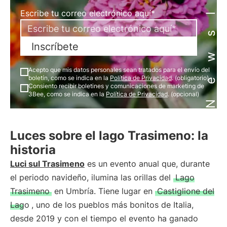
Newsletter
Escribe tu correo electrónico aquí*
Inscríbete
Acepto que mis datos personales sean tratados para el envío del
boletín, como se indica en la
Política de Privacidad
. (obligatorio)
Consiento recibir boletines y comunicaciones de marketing de
3Bee, como se indica en la
Política de Privacidad
. (opcional)
Luces sobre el lago Trasimeno: la
historia
Luci sul Trasimeno
es un evento anual que, durante
el periodo navideño, ilumina las orillas del
Lago
Trasimeno
en Umbría. Tiene lugar en
Castiglione del
Lago
, uno de los pueblos más bonitos de Italia,
desde 2019 y con el tiempo el evento ha ganado