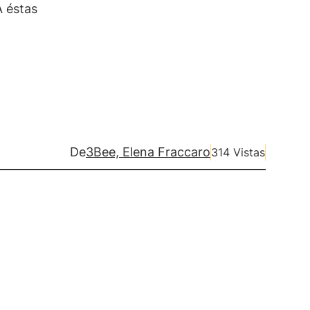
A éstas
De
3Bee, Elena Fraccaro
314 Vistas