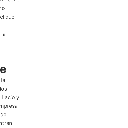
omo
el que
 la
ce
 la
dos
 Lacio y
 empresa
ede
ntran