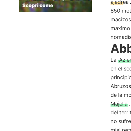
ajedrea
850 met
macizos 
máximo l
nomadi
Abb
La
Azie
en el se
principi
Abruzos,
de la mo
Majella
del terr
no sufre
miel rec