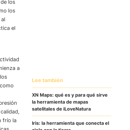
 de los
mo los
 al
tica el
ctividad
omienza a
los
Lee también
r como
XN Maps: qué es y para qué sirve
la herramienta de mapas
xpresión
satelitales de iLoveNatura
 calidad,
 frío la
Iris: la herramienta que conecta el
icas
cielo con la tierra