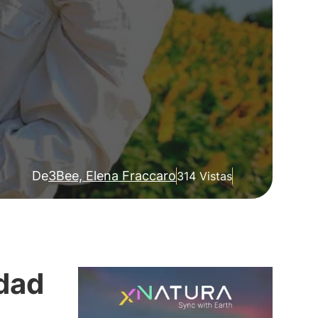
De
3Bee, Elena Fraccaro
314 Vistas
idad