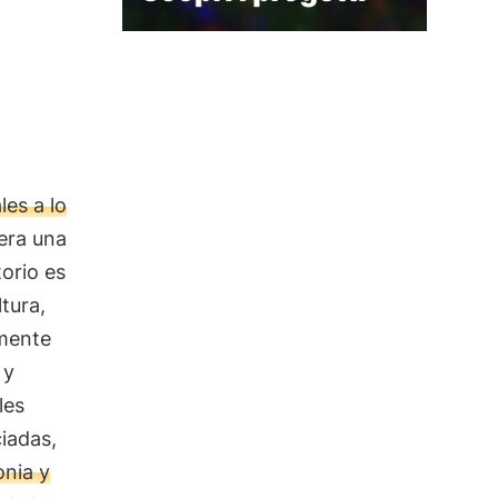
es a lo
dera una
torio es
tura,
amente
 y
les
iadas,
onia y