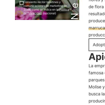
Consiento recibir boletines y
comunicaciones de marketing de
de flora
3Bee, como se indica en la
Política
resultad
de Privacidad
. (opcional)
produce
marruca,
producc
Adopt
Api
La empr
famosa c
parques 
Molise y
busca la
producir