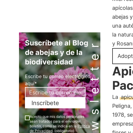
apícolas
abejas y
una auté
la natur
Newsletter
Suscríbete al Blog
y Rosan
de abejas y de la
Adopt
biodiversidad
Api
Escribe tu correo electrónico
Pac
aquí*
La
apicu
Inscríbete
Peligna,
1978, se
Acepto que mis datos personales
sean tratados para el envío del
empresa 
boletín, como se indica en la
Política
de Privacidad
. (obligatorio)
flores y