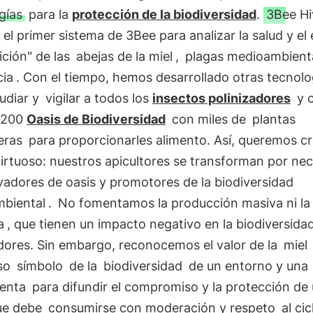
gías
para la
protección de la biodiversidad
.
3Bee Hi
 el primer sistema de 3Bee para analizar la salud y el
ición" de las
abejas de la miel
,
plagas medioambient
cia
. Con el tiempo, hemos desarrollado otras tecnolo
udiar y
vigilar a todos los
insectos polinizadores
y 
 200
Oasis de Biodiversidad
con miles de
plantas
eras
para proporcionarles alimento. Así, queremos cr
virtuoso: nuestros apicultores se transforman por ne
ivadores de oasis y promotores de la biodiversidad
biental
.
No fomentamos la producción masiva ni la 
a
, que tienen un impacto negativo en la biodiversidad
dores. Sin embargo, reconocemos el valor de la
miel
oso
símbolo
de la
biodiversidad
de un entorno y una
enta
para difundir el compromiso y la protección de
ue debe
consumirse con moderación y respeto
al cic