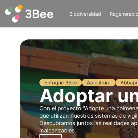
Biodiversidad
Regeneraci
Enfoque 3Bee
Apicultura
Abbapr
Adoptar u
Con el proyecto "Adopte una colmena", 
que utilizan nuestros sistemas de vigi
Descubramos juntos las realidades apíc
inalcanzables.