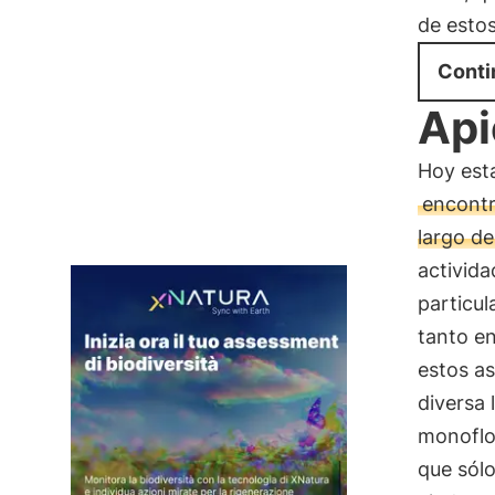
de estos
Conti
Api
Hoy est
encontr
largo de
activida
particul
tanto e
estos as
diversa 
monoflor
que sól