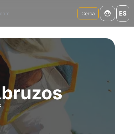
ES
.com
Cerca
Abruzos
s