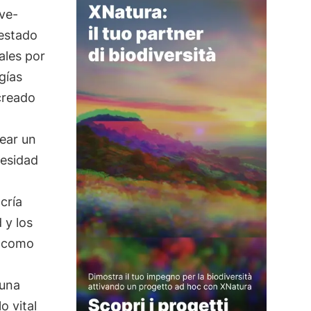
ve-
 estado
ales por
gías
creado
ear un
cesidad
cría
 y los
como
 una
lo vital