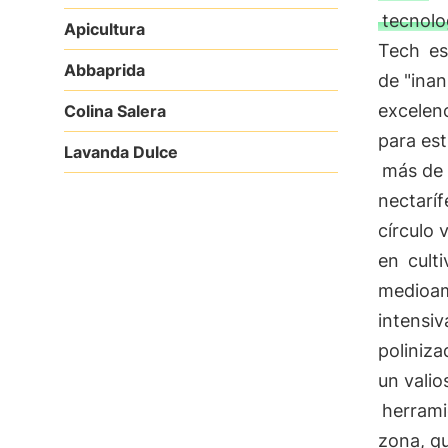
tecnolo
Apicultura
Tech
es
Abbaprida
de "inan
excelen
Colina Salera
para est
Lavanda Dulce
más de
nectaríf
círculo 
en
cult
medioam
intensiv
poliniza
un vali
herrami
zona, q