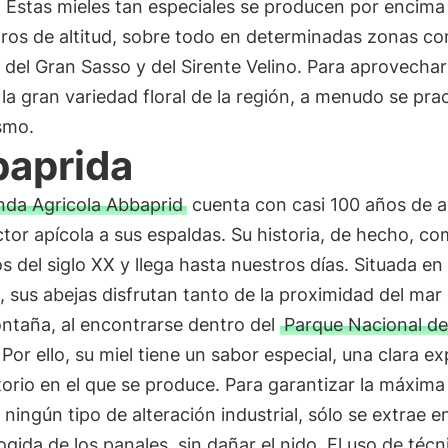
. Estas mieles tan especiales se producen por encima
ros de altitud, sobre todo en determinadas zonas co
del Gran Sasso y del Sirente Velino. Para aprovechar
a gran variedad floral de la región, a menudo se prac
smo.
aprida
nda Agricola Abbaprid
cuenta con casi 100 años de a
ctor apícola a sus espaldas. Su historia, de hecho, c
os del siglo XX y llega hasta nuestros días. Situada en 
 sus abejas disfrutan tanto de la proximidad del ma
ntaña, al encontrarse dentro del
Parque Nacional de
. Por ello, su miel tiene un sabor especial, una clara e
itorio en el que se produce. Para garantizar la máxima
 ningún tipo de alteración industrial, sólo se extrae en
ogida de los panales, sin dañar el nido. El uso de técn