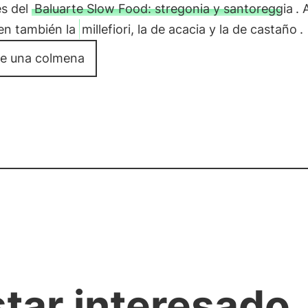
es del
Baluarte Slow Food: stregonia y santoreggia
. 
en también la
millefiori, la de acacia y la de castaño
.
e una colmena
star interesado