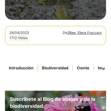
24/04/2023
De
3Bee, Elena Fraccaro
1712 Vistas
Introducción
Biodiversidad
Osmie
Import
Suscríbete al Blog de abejas y de la
biodiversidad