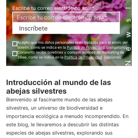
Newsletter
Escribe tu correo electrónico aquí*
Inscríbete
Acepto que mis datos personales sean tratados para el envío del
boletín, como se indica en la
Política de Privacidad
. (obligatorio)
Consiento recibir boletines y comunicaciones de marketing de
3Bee, como se indica en la
Política de Privacidad
. (opcional)
Introducción al mundo de las
abejas silvestres
Bienvenido al fascinante mundo de las abejas
silvestres, un universo de biodiversidad e
importancia ecológica a menudo incomprendido. En
este blog, le llevaremos a descubrir las distintas
especies de abejas silvestres, explorando sus