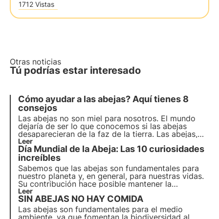
1712 Vistas
Otras noticias
Tú podrías estar interesado
Cómo
ayudar a las abejas
? Aquí tienes 8
consejos
Las abejas no son miel para nosotros.
El mundo
dejaría de ser lo que conocemos
si las abejas
desaparecieran de la faz de la tierra. Las abejas,
entendidas como polinizadores integrales,
Leer
Día Mundial de la Abeja: Las 10 curiosidades
contribuyen a toda la cadena alimentaria. Sin su
incansable labor estaríamos condenados.
increíbles
Sabemos que las abejas son fundamentales para
nuestro planeta y, en general, para nuestras vidas.
Su contribución hace posible mantener la
biodiversidad, los ecosistemas y, en nuestro caso,
Leer
SIN ABEJAS NO HAY COMIDA
tener en nuestras mesas muchos alimentos que de
otro modo no estarían disponibles.
Las abejas son fundamentales para el medio
ambiente, ya que fomentan la biodiversidad al