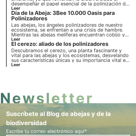
desempeñar el papel esencial de la polinización de
numerosos cultivos hortofrutícolas y plantas
Leer
Día de la Abeja: 3Bee 10.000 Oasis para
silvestres. También contribuyen directamente a la
riqueza y el bienestar humanos.
Polinizadores
Las abejas, los ángeles polinizadores de nuestro
ecosistema, se enfrentan a una crisis de hambre.
Mientras las abejas melíferas encuentran cobijo y
cuidados en manos de los apicultores, las abejas
Leer
El cerezo: aliado de los polinizadores
silvestres luchan solas y sin héroes que las apoyen.
3Bee ha decidido dejar de dejarlas solas e invertir
Descubramos el cerezo, una planta fascinante y
en su cuidado.
vital para las abejas y los ecosistemas, desvelando
sus características únicas y su importancia vital en
el mantenimiento del hábitat natural.
Leer
Newsletter
Suscríbete al Blog de abejas y de la
biodiversidad
Escribe tu correo electrónico aquí*