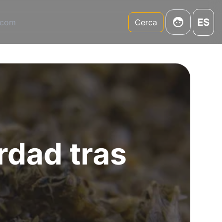
ES
.com
Cerca
rdad tras