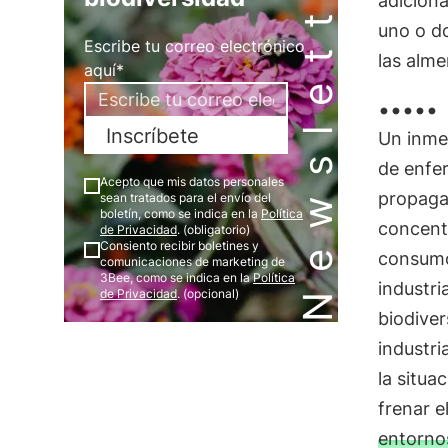
Newsletter
adiciona
uno o do
Escribe tu correo electrónico
las alme
aquí*
.....
Inscríbete
Un inmen
de enfe
Acepto que mis datos personales
propaga
sean tratados para el envío del
boletín, como se indica en la
Política
concentr
de Privacidad
. (obligatorio)
Consiento recibir boletines y
consumo
comunicaciones de marketing de
3Bee, como se indica en la
Política
industri
de Privacidad
. (opcional)
biodiver
industri
la situa
frenar 
entorno