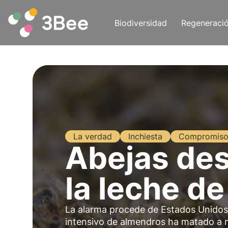
Biodiversidad
Regeneraci
La verdad
Inchiesta
Compromis
Abejas des
la leche d
La alarma procede de Estados Unidos y
intensivo de almendros ha matado a m