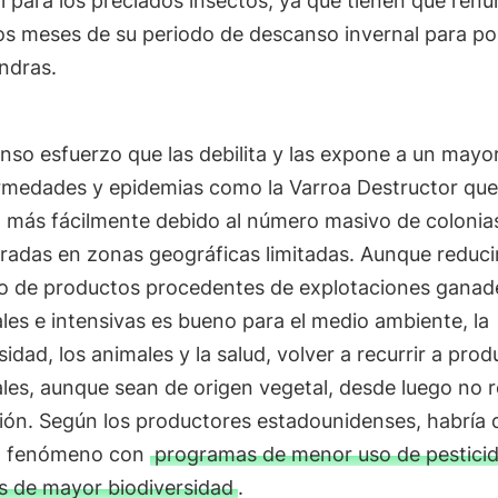
l para los preciados insectos, ya que tienen que renu
s meses de su periodo de descanso invernal para pol
ndras.
so esfuerzo que las debilita y las expone a un mayor
rmedades y epidemias como la Varroa Destructor que
 más fácilmente debido al número masivo de colonia
adas en zonas geográficas limitadas. Aunque reducir
 de productos procedentes de explotaciones ganad
ales e intensivas es bueno para el medio ambiente, la
sidad, los animales y la salud, volver a recurrir a pro
ales, aunque sean de origen vegetal, desde luego no 
ción. Según los productores estadounidenses, habría 
el fenómeno con
programas de menor uso de pesticid
s de mayor biodiversidad
.