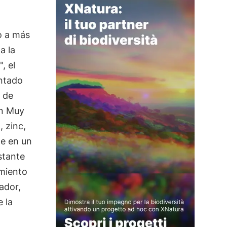
o a más
a la
, el
ntado
 de
on Muy
, zinc,
te en un
stante
imiento
ador,
 la