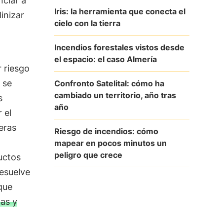
nciar a
Iris: la herramienta que conecta el
inizar
cielo con la tierra
Incendios forestales vistos desde
el espacio: el caso Almería
 riesgo
 se
Confronto Satelital: cómo ha
cambiado un territorio, año tras
s
año
 el
eras
Riesgo de incendios: cómo
mapear en pocos minutos un
peligro que crece
ductos
resuelve
que
as y