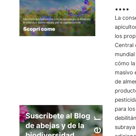
....
La cons
apiculto
los prop
Central 
mundial
cómo la 
masivo e
de almen
producto
pesticid
para los
Suscríbete al Blog
debilitá
de abejas y de la
subraya
biodiversidad