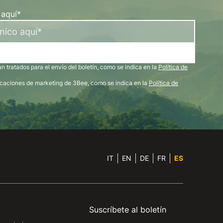
 aquí*
 tratados para el envío del boletín, como se indica en la
Política de
icaciones de marketing de 3Bee, como se indica en la
Política de
IT
EN
DE
FR
ES
Suscríbete al boletín