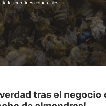
criadas con fines comerciales.
 verdad tras el negocio
leche de almendras!