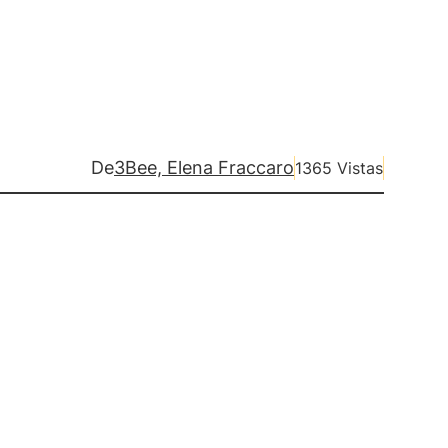
De
3Bee, Elena Fraccaro
1365 Vistas