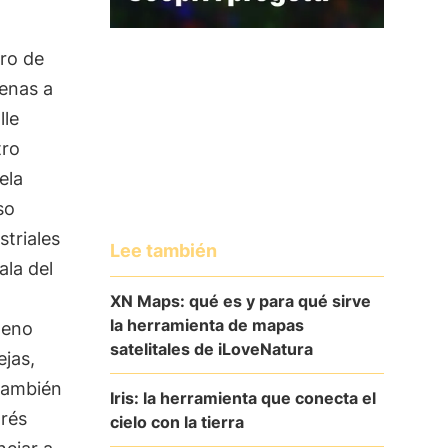
ro de
menas a
lle
tro
ela
so
striales
Lee también
ala del
XN Maps: qué es y para qué sirve
la herramienta de mapas
geno
satelitales de iLoveNatura
ejas,
 también
Iris: la herramienta que conecta el
trés
cielo con la tierra