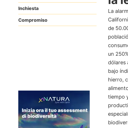
Inchiesta
La alar
Californ
Compromiso
de 50.00
població
consumo
un 250%
dólares 
bajo índ
hierro, 
alimento
tiempo y
product
especial
biodiver