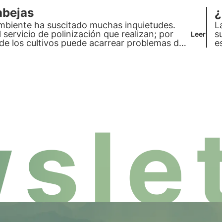
abejas
¿
ambiente
ha suscitado muchas inquietudes.
L
 servicio de polinización que realizan; por
s
Leer
a de los cultivos puede acarrear problemas de
e
.
slet