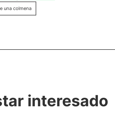
e una colmena
star interesado