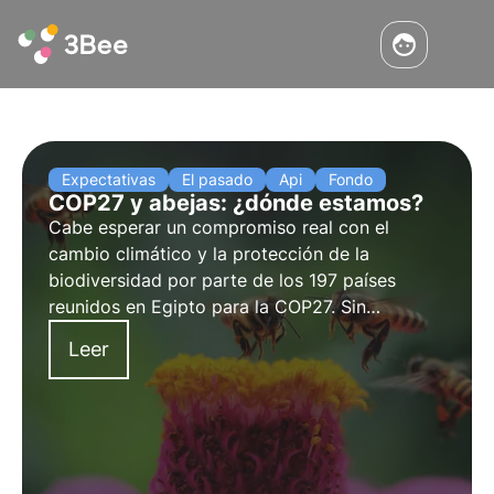
Expectativas
El pasado
Api
Fondo
COP27 y abejas: ¿dónde estamos?
Cabe esperar un compromiso real con el
cambio climático y la protección de la
biodiversidad por parte de los 197 países
reunidos en Egipto para la COP27. Sin
embargo, el vaivén en la aplicación del
Leer
Acuerdo de París no augura nada bueno. El
tiempo lo dirá, pero las abejas tienen poco
tiempo.