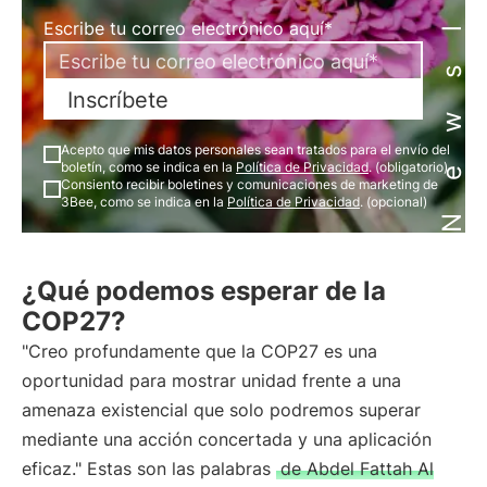
Newsletter
Escribe tu correo electrónico aquí*
Inscríbete
Acepto que mis datos personales sean tratados para el envío del
boletín, como se indica en la
Política de Privacidad
. (obligatorio)
Consiento recibir boletines y comunicaciones de marketing de
3Bee, como se indica en la
Política de Privacidad
. (opcional)
¿Qué podemos esperar de la
COP27?
"Creo profundamente que la COP27 es una
oportunidad para mostrar unidad frente a una
amenaza existencial que solo podremos superar
mediante una acción concertada y una aplicación
eficaz." Estas son las palabras
de Abdel Fattah Al