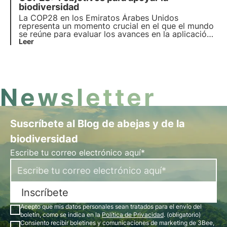
restauración. Pero es necesario actuar a tiempo.
biodiversidad
La COP28 en los Emiratos Árabes Unidos
representa un momento crucial en el que el mundo
se reúne para evaluar los avances en la aplicación
del Acuerdo de París hacia la protección de la
Leer
biodiversidad. La Conferencia de las Partes sobre
el Cambio Climático de Dubai se celebrará del
30/11/2023 al 12/
Newsletter
Suscríbete al Blog de abejas y de la
biodiversidad
Escribe tu correo electrónico aquí*
Inscríbete
Acepto que mis datos personales sean tratados para el envío del
boletín, como se indica en la
Política de Privacidad
. (obligatorio)
Consiento recibir boletines y comunicaciones de marketing de 3Bee,