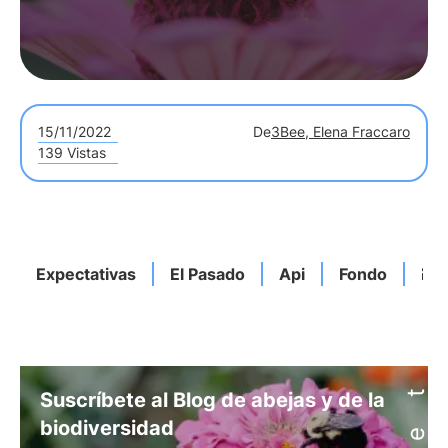
15/11/2022
De
3Bee, Elena Fraccaro
139 Vistas
Expectativas
El Pasado
Api
Fondo
He
Suscríbete al Blog de abejas y de la
biodiversidad