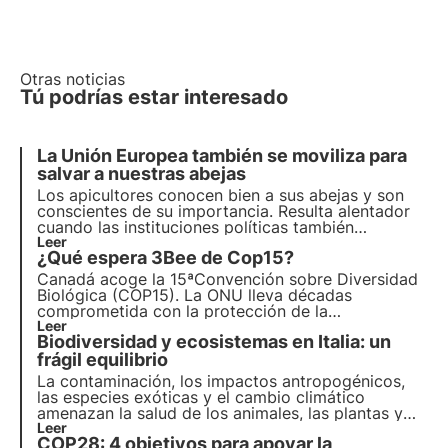
Otras noticias
Tú podrías estar interesado
La Unión Europea también se moviliza para
salvar a nuestras abejas
Los apicultores conocen bien a sus abejas y son
conscientes de su importancia. Resulta alentador
cuando las instituciones políticas también
muestran su interés, tratando de presentar
Leer
¿Qué espera 3Bee de Cop15?
propuestas concretas para salvaguardar a estos
preciosos insectos y a quienes los cuidan.
Canadá acoge la 15ª
Convención sobre Diversidad
Biológica
(COP15). La ONU lleva décadas
comprometida con la protección de la
biodiversidad, pero el poco espacio que se le
Leer
Biodiversidad y ecosistemas en Italia: un
dedicó durante la COP27 y el
fracaso previo del
Plan 2011-2020
frágil equilibrio
amenazan el futuro del nuevo
acuerdo.
La contaminación, los impactos antropogénicos,
las especies exóticas y el cambio climático
amenazan la salud de los animales, las plantas y
los hábitats en los que viven. El programa de la
Leer
COP28: 4 objetivos para apoyar la
ONU para 2030 aboga por la protección y la