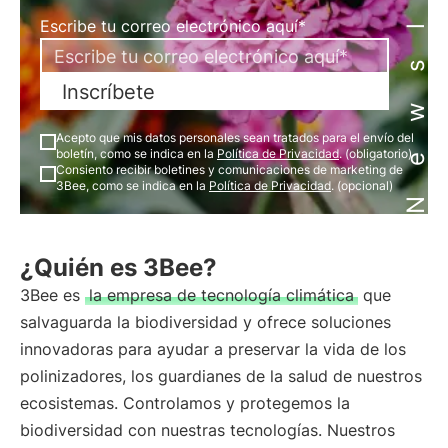
Newsletter
Escribe tu correo electrónico aquí*
Inscríbete
Acepto que mis datos personales sean tratados para el envío del
boletín, como se indica en la
Política de Privacidad
. (obligatorio)
Consiento recibir boletines y comunicaciones de marketing de
3Bee, como se indica en la
Política de Privacidad
. (opcional)
¿Quién es 3Bee?
3Bee es
la empresa de tecnología climática
que
salvaguarda la biodiversidad y ofrece soluciones
innovadoras para ayudar a preservar la vida de los
polinizadores, los guardianes de la salud de nuestros
ecosistemas. Controlamos y protegemos la
biodiversidad con nuestras tecnologías. Nuestros