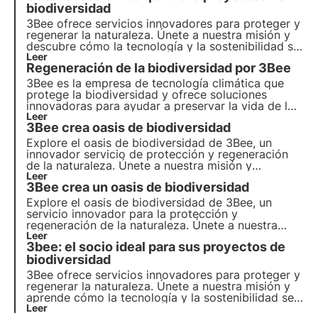
biodiversidad
3Bee ofrece servicios innovadores para proteger y
regenerar la naturaleza. Únete a nuestra misión y
descubre cómo la tecnología y la sostenibilidad se
unen para crear un futuro más verde para las
Leer
Regeneración de la biodiversidad por 3Bee
empresas y el planeta.
3Bee es la empresa de tecnología climática que
protege la biodiversidad y ofrece soluciones
innovadoras para ayudar a preservar la vida de los
polinizadores, guardianes de la salud de nuestros
Leer
3Bee crea oasis de biodiversidad
ecosistemas. Descubre cómo trabaja 3Bee para
regenerar la biodiversidad.
Explore el oasis de biodiversidad de 3Bee, un
innovador servicio de protección y regeneración
de la naturaleza. Únete a nuestra misión y
descubre cómo la tecnología y la sostenibilidad se
Leer
3Bee crea un oasis de biodiversidad
unen para crear un futuro más verde para las
empresas y el planeta.
Explore el oasis de biodiversidad de 3Bee, un
servicio innovador para la protección y
regeneración de la naturaleza. Únete a nuestra
misión y descubre cómo la tecnología y el
Leer
3bee: el socio ideal para sus proyectos de
desarrollo sostenible se entrecruzan para crear un
futuro más verde para las empresas y el planeta.
biodiversidad
3Bee ofrece servicios innovadores para proteger y
regenerar la naturaleza. Únete a nuestra misión y
aprende cómo la tecnología y la sostenibilidad se
unen para crear un futuro más verde para las
Leer