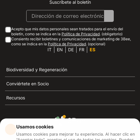
Suscríbete al boletín
Instagram
Facebook
Linkedin
Youtube
Acepto que mis datos personales sean tratados para el envío del
boletín, como se indica en la
Política de Privacidad
. (obligatorio)
Consiento recibir boletines y comunicaciones de marketing de 3Bee,
como se indica en la
Política de Privacidad
. (opcional)
IT
EN
DE
FR
ES
Biodiversidad y Regeneración
Conviértete en Socio
Recursos
Usamos cookies
3Bee es el referente de la sostenibilidad, la defensa de
Usamos cookies para mejorar tu experiencia. Al hacer clic en
las abejas y la biodiversidad
"Aceptar todo", aceptas el uso de todas las cookies. Puedes