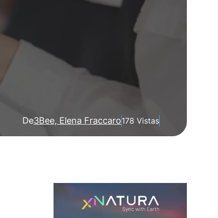
De
3Bee, Elena Fraccaro
178 Vistas