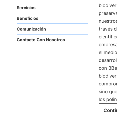
biodive
Servicios
preserva
Beneficios
nuestros
través d
Comunicación
científi
Contacte Con Nosotros
empresa
el medi
desarro
con 3Bee
biodive
comprom
sino que
los poli
Conti