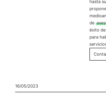
hasta su
propone
medioamb
de
ases
éxito de
para ha
servici
Conta
16/05/2023