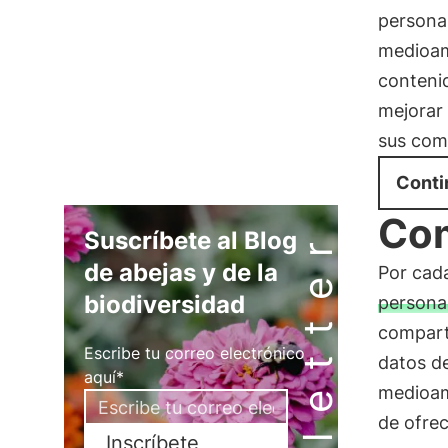
persona
medioamb
contenid
mejorar 
sus com
Conti
Com
Newsletter
Suscríbete al Blog
de abejas y de la
Por cad
biodiversidad
persona
compart
Escribe tu correo electrónico
datos de
aquí*
medioam
de ofrec
Inscríbete