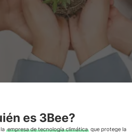
ién es 3Bee?
 la
empresa de tecnología climática
que protege la