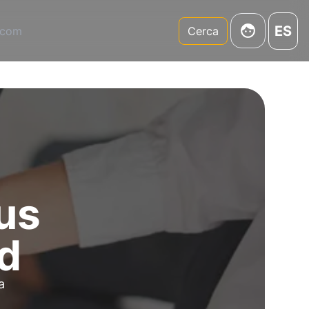
ES
.com
Cerca
sus
ad
a