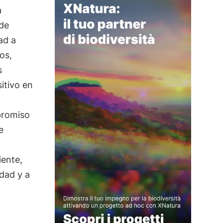
a
 de
ad a
os,
s
itivo en
promiso
e
ente,
dad y a