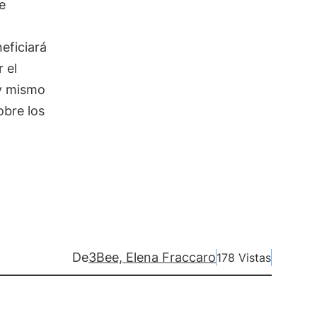
e
eficiará
 el
y mismo
obre los
De
3Bee, Elena Fraccaro
178 Vistas