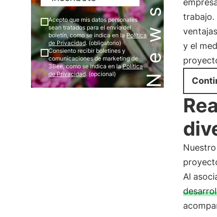
empresas
trabajo.
Acepto que mis datos personales
sean tratados para el envío del
ventaja
boletín, como se indica en la
Política
de Privacidad
. (obligatorio)
y el med
Consiento recibir boletines y
comunicaciones de marketing de
proyect
3Bee, como se indica en la
Política
de Privacidad
. (opcional)
Conti
Rea
div
Nuestro 
proyect
Al asoc
desarrol
acompañ