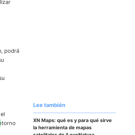
lizar
e, podrá
su
su
Lee también
el
XN Maps: qué es y para qué sirve
ntorno
la herramienta de mapas
satelitales de iLoveNatura