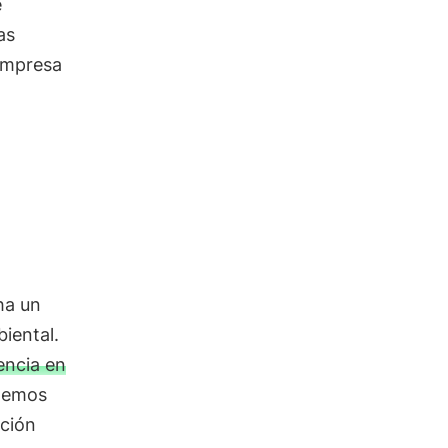
e
as
 empresa
ha un
iental.
encia en
demos
pción