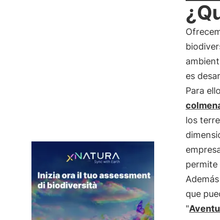
¿Qu
Ofrecemo
biodiver
ambiente
es desar
Para ell
colmen
los terr
dimensi
empres
permite 
Además 
que pued
"
Aventu