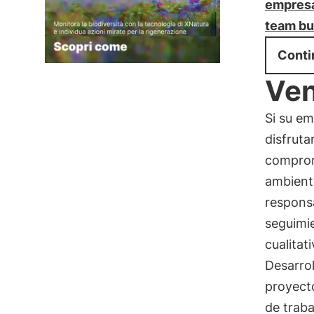
empres
team bu
Conti
Ven
Si su em
disfruta
compromi
ambient
responsa
seguimie
cualitat
Desarrol
proyect
de traba