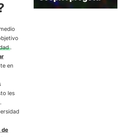
?
 medio
bjetivo
idad
.
ar
nte en
s
to les
.
ersidad
 de