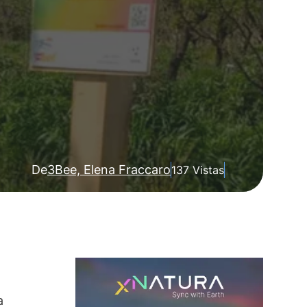
De
3Bee, Elena Fraccaro
137 Vistas
a