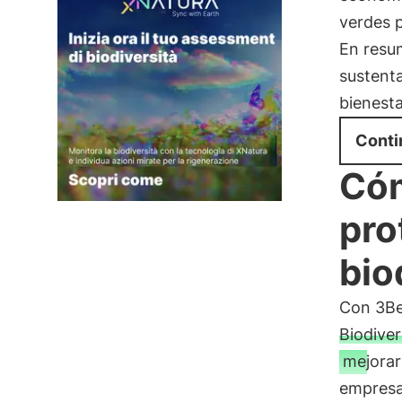
verdes p
En resu
sustenta
bienesta
Conti
Cóm
pro
bio
Con 3Be
Biodive
mejorar
empresa