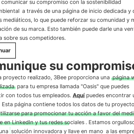
comunicar su compromiso con la sostenibilidad
biental
a través de una página de inicio dedicada y 
s mediáticos, lo que puede reforzar su comunidad y 
ación de su marca. Esto también puede darle una ven
va sobre sus competidores.
nuar
unique su compromis
a proyecto realizado, 3Bee proporciona una
página 
lizada
para tu empresa llamada "Oasis" que puedes
ir con todos tus empleados.
Aquí
puedes encontrar 
 Esta página contiene todos los datos de tu proyecto
tilizarse para promocionar tu acción a favor del med
 en LinkedIn y tus redes sociales
. Estamos orgullos
 una
solución innovadora y llave en mano
a las empr