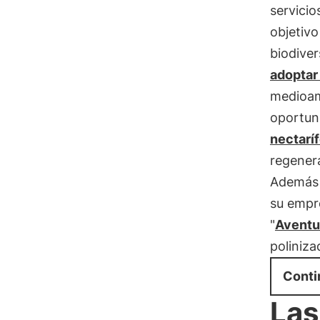
servicio
objetivo
biodiver
adoptar
medioam
oportun
nectarí
regenera
Además d
su empr
"
Aventu
poliniza
Conti
Las