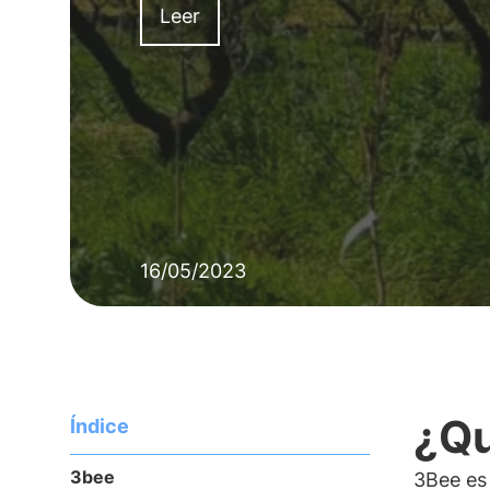
Leer
16/05/2023
¿Qu
Índice
3bee
3Bee es