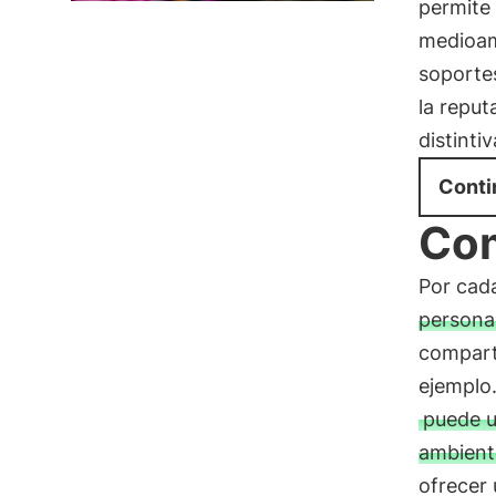
permite
medioam
soporte
la reput
distinti
Conti
Com
Por cad
persona
compart
ejemplo.
puede u
ambiente
ofrecer