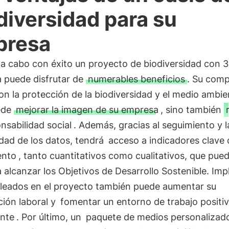
diversidad para su
presa
r a cabo con éxito un proyecto de biodiversidad con 
 puede disfrutar de
numerables beneficios
. Su com
on la protección de la biodiversidad y el medio ambi
ede
mejorar la imagen de su empresa
, sino también
nsabilidad social
. Además, gracias al seguimiento y l
idad de los datos, tendrá
acceso a indicadores clave 
ento
, tanto cuantitativos como cualitativos, que pue
 alcanzar los Objetivos de Desarrollo Sostenible. Impl
leados en el proyecto también puede aumentar su
ción laboral y
fomentar un entorno de trabajo positiv
ante
. Por último, un
paquete de medios personalizad