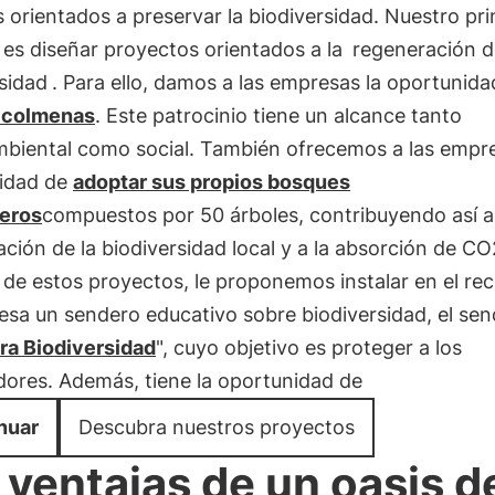
s orientados a preservar la biodiversidad. Nuestro pri
 es diseñar proyectos orientados a la
regeneración d
sidad
. Para ello, damos a las empresas la oportunida
 colmenas
. Este patrocinio tiene un alcance tanto
biental como social. También ofrecemos a las empre
idad de
adoptar sus propios bosques
feros
compuestos por 50 árboles, contribuyendo así a
ción de la biodiversidad local y a la absorción de CO
e estos proyectos, le proponemos instalar en el rec
esa un sendero educativo sobre biodiversidad, el se
ra Biodiversidad
", cuyo objetivo es proteger a los
dores. Además, tiene la oportunidad de
nuar
Descubra nuestros proyectos
 ventajas de un oasis d