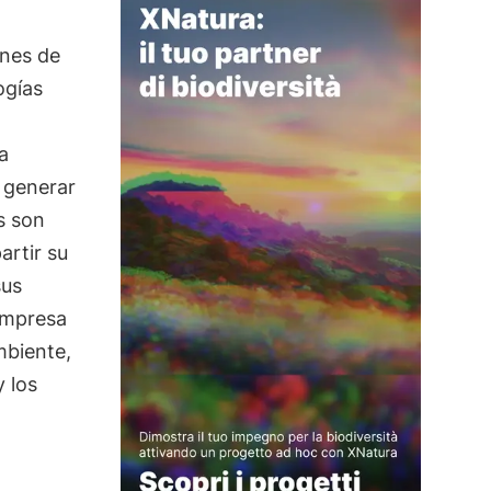
anes de
ogías
a
 generar
s son
artir su
sus
empresa
mbiente,
 los