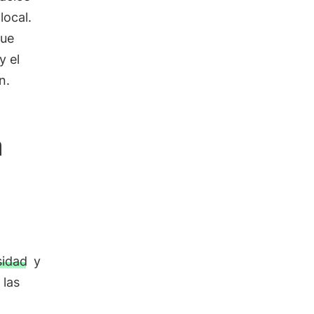
local.
que
y el
n.
a
sidad
y
 las