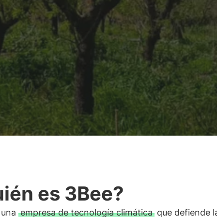
ién es 3Bee?
 una
empresa de tecnología climática
que defiende l