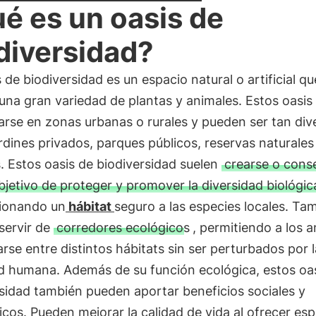
é es un oasis de
diversidad?
 de biodiversidad es un espacio natural o artificial qu
una gran variedad de plantas y animales. Estos oasi
rse en zonas urbanas o rurales y pueden ser tan div
dines privados, parques públicos, reservas naturales
 Estos oasis de biodiversidad suelen
crearse o cons
bjetivo de proteger y promover la diversidad biológic
ionando un
hábitat
seguro a las especies locales. Ta
servir de
corredores ecológicos
, permitiendo a los 
rse entre distintos hábitats sin ser perturbados por l
ad humana. Además de su función ecológica, estos oa
sidad también pueden aportar beneficios sociales y
os. Pueden mejorar la calidad de vida al ofrecer esp