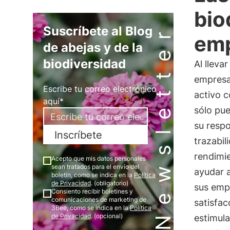
bio
Newsletter
Suscríbete al Blog
em
de abejas y de la
biodiversidad
Al lleva
empresa
Escribe tu correo electrónico
activo c
aquí*
sólo pu
su respo
Inscríbete
trazabil
rendimi
Acepto que mis datos personales
sean tratados para el envío del
ayudar a
boletín, como se indica en la
Política
de Privacidad
. (obligatorio)
sus emp
Consiento recibir boletines y
comunicaciones de marketing de
satisfac
3Bee, como se indica en la
Política
de Privacidad
. (opcional)
estimul