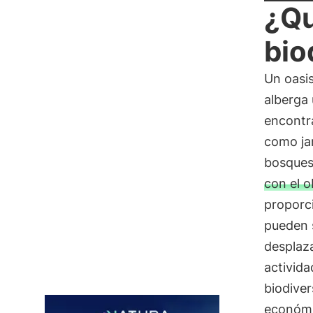
¿Qu
bio
Un oasis
alberga 
encontra
como jar
bosques.
con el o
proporc
pueden 
desplaza
activid
biodiver
económic