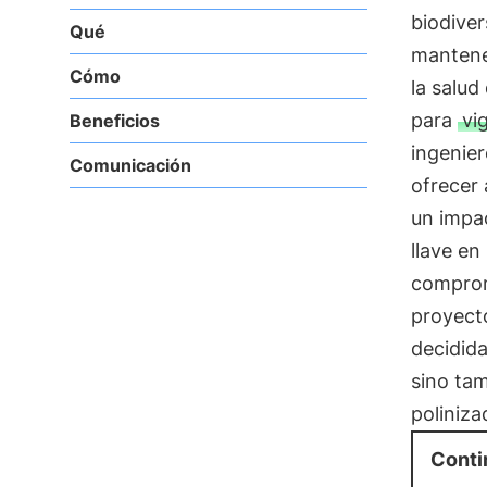
biodiver
Qué
mantener
Cómo
la salud
para
vi
Beneficios
ingenier
Comunicación
ofrecer
un impa
llave e
comprom
proyect
decidid
sino tam
poliniza
Conti