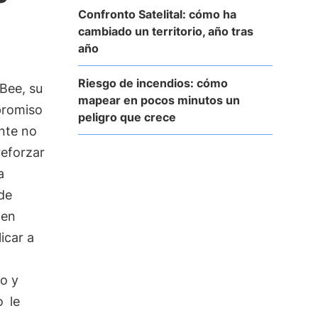
Confronto Satelital: cómo ha
cambiado un territorio, año tras
año
Riesgo de incendios: cómo
3Bee, su
mapear en pocos minutos un
promiso
peligro que crece
ente no
reforzar
a
de
den
icar a
o y
o
le