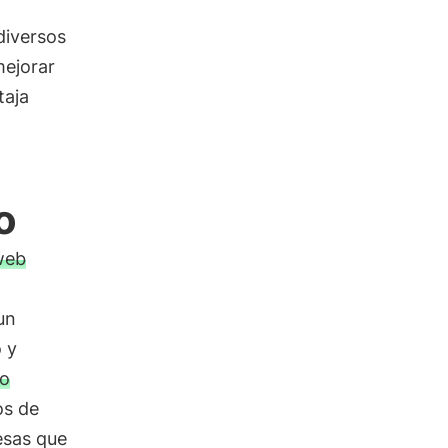
diversos
mejorar
taja
o
web
un
 y
io
os de
esas que