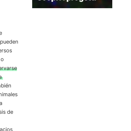
e
s pueden
ersos
 o
ervarse
a
mbién
animales
a
sis de
acios