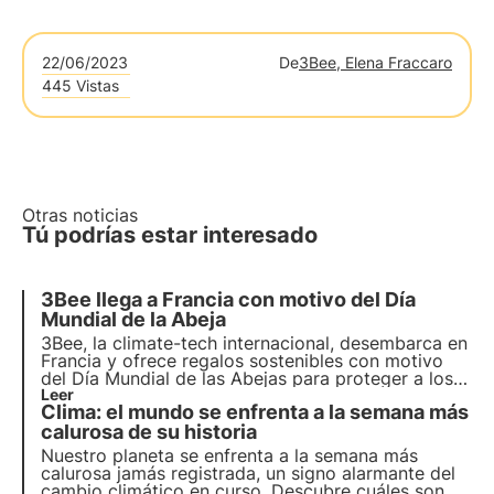
22/06/2023
De
3Bee, Elena Fraccaro
445 Vistas
Otras noticias
Tú podrías estar interesado
3Bee llega a Francia con motivo del Día
Mundial de la Abeja
3Bee, la climate-tech internacional, desembarca en
Francia y ofrece
regalos sostenibles
con motivo
del
Día Mundial de las Abejas
para proteger a los
polinizadores y hacer un bien a los ecosistemas a
Leer
Clima: el mundo se enfrenta a la semana más
través de la tecnología.
calurosa de su historia
Nuestro planeta se enfrenta a la
semana más
calurosa jamás registrada
, un signo alarmante del
cambio climático en curso. Descubre cuáles son