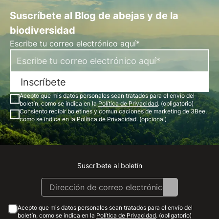
Suscríbete al Blog de abejas y de la
biodiversidad
Escribe tu correo electrónico aquí*
Inscríbete
Acepto que mis datos personales sean tratados para el envío del
boletín, como se indica en la
Política de Privacidad
. (obligatorio)
Consiento recibir boletines y comunicaciones de marketing de 3Bee,
como se indica en la
Política de Privacidad
. (opcional)
Suscríbete al boletín
Instagram
Facebook
Linkedin
Youtube
Acepto que mis datos personales sean tratados para el envío del
boletín, como se indica en la
Política de Privacidad
. (obligatorio)