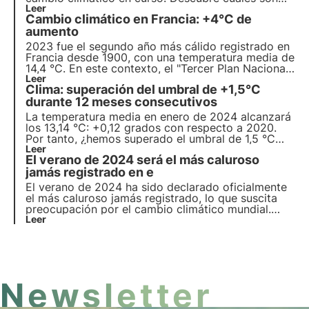
las consecuencias para la biodiversidad y qué
Leer
Cambio climático en Francia: +4°C de
medidas debemos tomar para preservarla frente al
cambio climático.
aumento
2023 fue el segundo año más cálido registrado en
Francia desde 1900, con una temperatura media de
14,4 °C. En este contexto, el "Tercer Plan Nacional
de Adaptación al Cambio Climático" se activará en
Leer
Clima: superación del umbral de +1,5°C
el verano de 2024. Más información sobre las
medidas del plan en este artículo.
durante 12 meses consecutivos
La temperatura media en enero de 2024 alcanzará
los 13,14 °C: +0,12 grados con respecto a 2020.
Por tanto, ¿hemos superado el umbral de 1,5 °C
fijado por el Acuerdo de París? Lee más en este
Leer
El verano de 2024 será el más caluroso
artículo sobre los últimos estudios y descubre
cómo afecta el cambio climático a la
jamás registrado en e
biodiversidad.
El verano de 2024 ha sido declarado oficialmente
el más caluroso jamás registrado, lo que suscita
preocupación por el cambio climático mundial.
Este es el formato 3Bee para noticias sostenibles
Leer
en menos de 1 minuto: ¡descubre los hechos clave
y comparte la noticia!
Newsletter