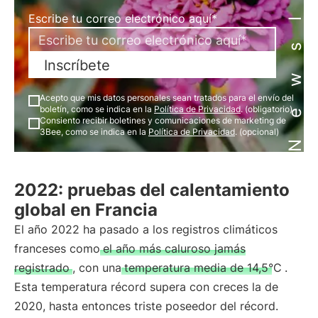
Newsletter
Escribe tu correo electrónico aquí*
Inscríbete
Acepto que mis datos personales sean tratados para el envío del
boletín, como se indica en la
Política de Privacidad
. (obligatorio)
Consiento recibir boletines y comunicaciones de marketing de
3Bee, como se indica en la
Política de Privacidad
. (opcional)
2022: pruebas del calentamiento
global en Francia
El año 2022 ha pasado a los registros climáticos
franceses como
el año más caluroso jamás
registrado
, con una
temperatura media de 14,5°C
.
Esta temperatura récord supera con creces la de
2020, hasta entonces triste poseedor del récord.