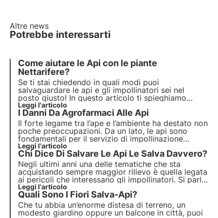
Altre news
Potrebbe interessarti
Come aiutare le Api con le piante
Nettarifere?
Se ti stai chiedendo in quali modi puoi
salvaguardare le api e gli impollinatori sei nel
posto giusto! In questo articolo ti spieghiamo
come puoi aiutare le api con le piante nettarifere
Leggi l'articolo
,
I Danni Da Agrofarmaci Alle Api
necessarie per la fornitura di nettare e polline.
Il
forte legame tra l’ape e l’ambiente
ha destato non
poche preoccupazioni. Da un lato, le api sono
fondamentali per il servizio di impollinazione
svolto, dall'altro lato l’esigenza di difesa fitoiatrica
Leggi l'articolo
Chi Dice Di
Salvare Le Api
Le Salva Davvero?
delle colture può portare a problemi di mortalità e
spopolamento degli alveari.
Negli ultimi anni una delle tematiche che sta
acquistando sempre maggior rilievo è quella legata
ai pericoli che interessano gli impollinatori. Si parla
molto di salvare le api, ma davvero si sta facendo
Leggi l'articolo
Quali Sono I Fiori Salva-Api?
qualcosa di
concreto
per aiutarle?
Che tu abbia un’enorme distesa di terreno, un
modesto giardino oppure un balcone in città, puoi