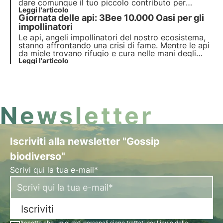
dare comunque il tuo piccolo contributo per
aiutare le api a svolgere il loro prezioso lavoro di
Leggi l'articolo
Giornata delle api: 3Bee 10.000 Oasi per gli
impollinazione. Come? Decidendo di piantare e
seminare le piante e i fiori che le api amano di più.
impollinatori
Le api, angeli impollinatori del nostro ecosistema,
stanno affrontando una crisi di fame. Mentre le api
da miele trovano rifugio e cura nelle mani degli
apicoltori, le api selvatiche combattono solitarie e
Leggi l'articolo
senza eroi a sostenerle. 3Bee ha scelto di non
lasciarle più sole e investire nella loro cura.
Newsletter
Iscriviti alla newsletter "Gossip
biodiverso"
Scrivi qui la tua e-mail*
Iscriviti
Accetto che i miei dati personali siano trattati per l'invio della