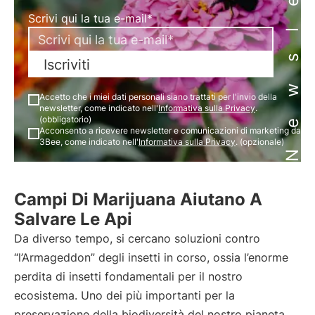
Newsletter
Scrivi qui la tua e-mail*
Iscriviti
Accetto che i miei dati personali siano trattati per l'invio della
newsletter, come indicato nell'
Informativa sulla Privacy
.
(obbligatorio)
Acconsento a ricevere newsletter e comunicazioni di marketing da
3Bee, come indicato nell'
Informativa sulla Privacy
. (opzionale)
Campi Di Marijuana Aiutano A
Salvare Le Api
Da diverso tempo, si cercano soluzioni contro
“l’Armageddon” degli insetti in corso, ossia l’enorme
perdita di insetti fondamentali per il nostro
ecosistema. Uno dei più importanti per la
preservazione della biodiversità del nostro pianeta