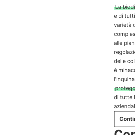
La biodi
e di tut
varietà d
complessi
alle pian
regolaz
delle col
è minacc
l'inquin
protegg
di tutte
aziendal
Conti
Com