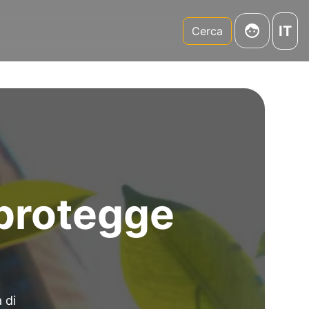
IT
m
Cerca
 protegge
a
 di