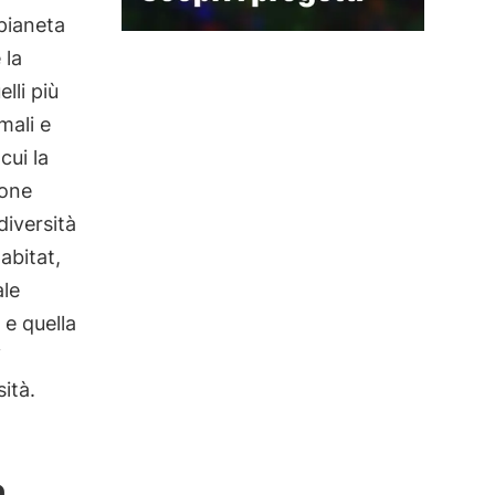
pianeta
 la
lli più
mali e
cui la
ione
diversità
abitat,
ale
e quella
i
ità.
a