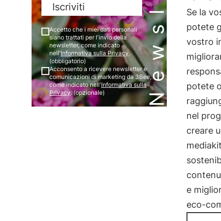
Newsletter
Iscriviti
Se la vo
potete 
Accetto che i miei dati personali
siano trattati per l'invio della
vostro i
newsletter, come indicato
nell'
Informativa sulla Privacy
.
migliora
(obbligatorio)
Acconsento a ricevere newsletter e
responsa
comunicazioni di marketing da 3Bee,
come indicato nell'
Informativa sulla
potete o
Privacy
. (opzionale)
raggiung
nel prog
creare u
mediaki
sostenib
contenut
e miglio
eco-comp