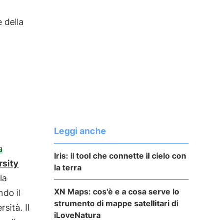
 della
o
a
Leggi anche
a
Iris: il tool che connette il cielo con
rsity
la terra
la
XN Maps: cos'è e a cosa serve lo
ndo il
strumento di mappe satellitari di
sità. Il
iLoveNatura