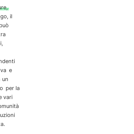
ure,
go, il
 può
tra
i,
ndenti
iva
e
n un
no
per la
 vari
comunità
uzioni
a.