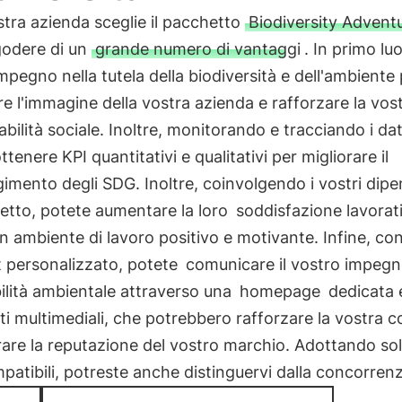
stra azienda sceglie il pacchetto
Biodiversity Advent
godere di un
grande numero di vantaggi
. In primo luo
mpegno nella tutela della biodiversità e dell'ambiente
re l'immagine della vostra azienda e rafforzare la vos
bilità sociale. Inoltre, monitorando e tracciando i dat
ttenere KPI quantitativi e qualitativi per migliorare il
imento degli SDG. Inoltre, coinvolgendo i vostri dipe
etto, potete aumentare la loro
soddisfazione lavorat
n ambiente di lavoro positivo e motivante. Infine, co
t personalizzato, potete
comunicare il vostro impeg
ilità ambientale attraverso una
homepage
dedicata e
i multimediali, che potrebbero rafforzare la vostra 
rare la reputazione del vostro marchio. Adottando sol
atibili, potreste anche distinguervi dalla concorrenz