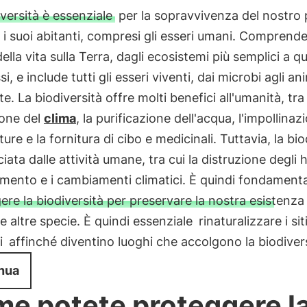
versità è essenziale
per la sopravvivenza del nostro 
ti i suoi abitanti, compresi gli esseri umani. Comprende
ella vita sulla Terra, dagli ecosistemi più semplici a que
, e include tutti gli esseri viventi, dai microbi agli ani
te. La biodiversità offre molti benefici all'umanità, tra 
ione del
clima
, la purificazione dell'acqua, l'impollinaz
ture e la fornitura di cibo e medicinali. Tuttavia, la bio
iata dalle attività umane, tra cui la distruzione degli h
amento e i cambiamenti climatici. È quindi fondament
ere la biodiversità per preservare la nostra esistenza
 le altre specie. È quindi essenziale
rinaturalizzare i sit
i
affinché diventino luoghi che accolgono la biodivers
nua
e potete proteggere l