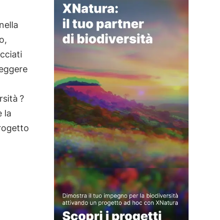
nella
o,
ciati
oteggere
rsità
?
 la
progetto