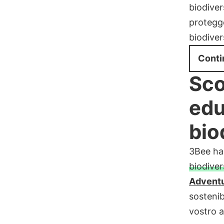
biodiver
protegg
biodiver
Conti
Sco
edu
bio
3Bee ha
biodiver
Advent
sostenib
vostro a