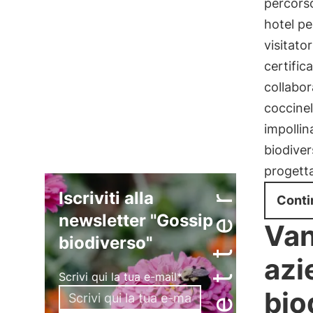
percorso
hotel pe
visitator
certific
collabor
coccinel
impollin
biodiver
progetta
Iscriviti alla
Conti
newsletter "Gossip
Van
biodiverso"
azi
Scrivi qui la tua e-mail*
bio