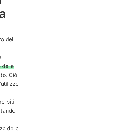
la
ro del
e
 delle
tto. Ciò
utilizzo
ei siti
antando
za della