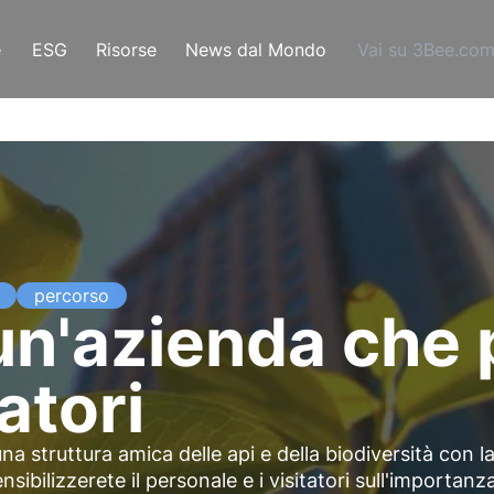
e
ESG
Risorse
News dal Mondo
Vai su 3Bee.co
percorso
un'azienda che
atori
na struttura amica delle api e della biodiversità con l
sibilizzerete il personale e i visitatori sull'importanza