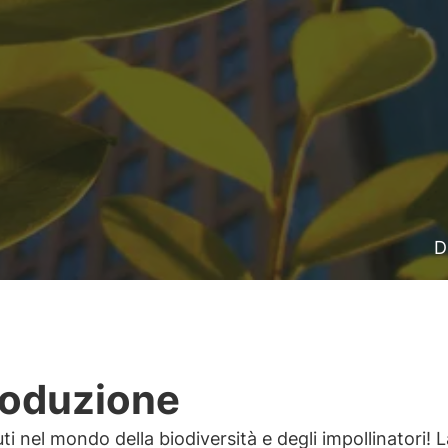
D
roduzione
i nel mondo della biodiversità e degli impollinatori! L