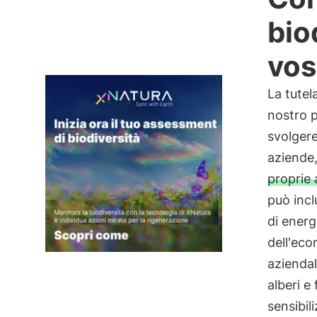
bio
vos
La tutel
nostro 
svolgere
aziende,
proprie 
può incl
di energ
dell'eco
aziendal
alberi e 
sensibil