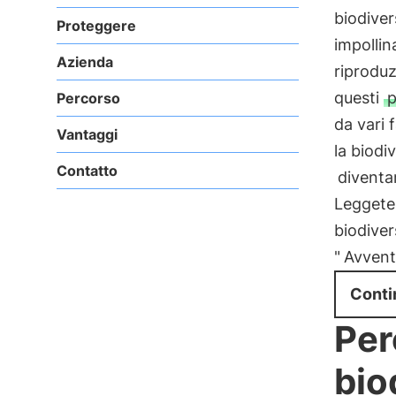
biodiver
Proteggere
impollin
Azienda
riproduz
questi
p
Percorso
da vari 
Vantaggi
la biodi
Contatto
diventa
Leggete 
biodiver
"
Avventu
Conti
Per
bio