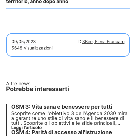
territorio, anno dopo anno
09/05/2023
Di
3Bee, Elena Fraccaro
5648 Visualizzazioni
Altre news
Potrebbe interessarti
OSM 3: Vita sana e benessere per tutti
Scoprite come l'obiettivo 3 dell'Agenda 2030 mira
a garantire uno stile di vita sano e il benessere di
tutti. Scoprite gli obiettivi e le sfide principali,
come la Francia sta facendo progressi per
Leggi l'articolo
OSM 4: Parità di accesso all'istruzione
raggiungerli e come le imprese possono