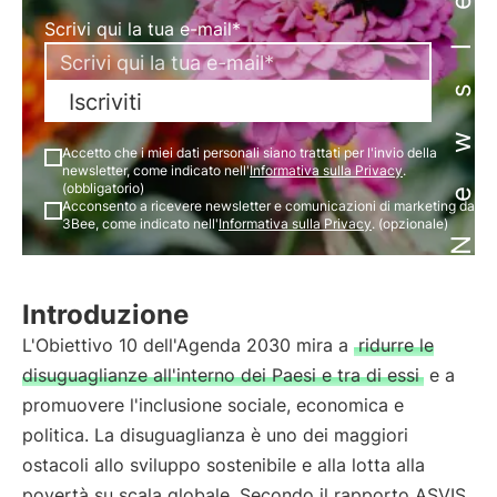
Newsletter
Scrivi qui la tua e-mail*
Iscriviti
Accetto che i miei dati personali siano trattati per l'invio della
newsletter, come indicato nell'
Informativa sulla Privacy
.
(obbligatorio)
Acconsento a ricevere newsletter e comunicazioni di marketing da
3Bee, come indicato nell'
Informativa sulla Privacy
. (opzionale)
Introduzione
L'Obiettivo 10 dell'Agenda 2030 mira a
ridurre le
disuguaglianze all'interno dei Paesi e tra di essi
e a
promuovere l'inclusione sociale, economica e
politica. La disuguaglianza è uno dei maggiori
ostacoli allo sviluppo sostenibile e alla lotta alla
povertà su scala globale. Secondo il rapporto ASVIS