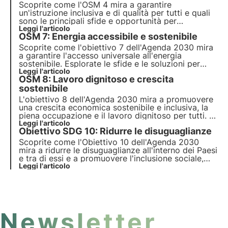
contribuire a questo obiettivo.
Scoprite come l'OSM 4 mira a garantire
un'istruzione inclusiva e di qualità per tutti e quali
sono le principali sfide e opportunità per
raggiungere questo obiettivo. Scopri anche come
Leggi l'articolo
OSM 7: Energia accessibile e sostenibile
3Bee promuove l'educazione ambientale e la
formazione continua degli adulti.
Scoprite come l'obiettivo 7 dell'Agenda 2030 mira
a garantire l'accesso universale all'energia
sostenibile. Esplorate le sfide e le soluzioni per
promuovere le energie rinnovabili e l'efficienza
Leggi l'articolo
OSM 8: Lavoro dignitoso e crescita
energetica, il ruolo delle imprese e i progetti
innovativi in questo campo.
sostenibile
L'obiettivo 8 dell'Agenda 2030 mira a promuovere
una crescita economica sostenibile e inclusiva, la
piena occupazione e il lavoro dignitoso per tutti. In
questo articolo esploriamo gli obiettivi e le sfide
Leggi l'articolo
Obiettivo SDG 10: Ridurre le disuguaglianze
dell'obiettivo 8, nonché alcune iniziative sociali
volte a promuovere l'occupazione dignitosa.
Scoprite come l'Obiettivo 10 dell'Agenda 2030
mira a ridurre le disuguaglianze all'interno dei Paesi
e tra di essi e a promuovere l'inclusione sociale,
economica e politica. Esplorare le principali cause
Leggi l'articolo
delle disuguaglianze globali e nazionali e le
soluzioni innovative.
Newsletter