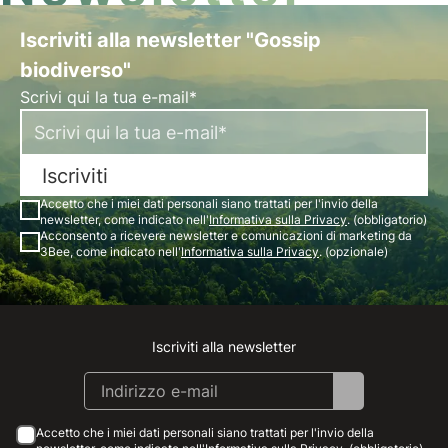
Iscriviti alla newsletter "Gossip
biodiverso"
Scrivi qui la tua e-mail*
Iscriviti
Accetto che i miei dati personali siano trattati per l'invio della
newsletter, come indicato nell'
Informativa sulla Privacy
. (obbligatorio)
Acconsento a ricevere newsletter e comunicazioni di marketing da
3Bee, come indicato nell'
Informativa sulla Privacy
. (opzionale)
Iscriviti alla newsletter
Instagram
Facebook
Linkedin
Youtube
Accetto che i miei dati personali siano trattati per l'invio della