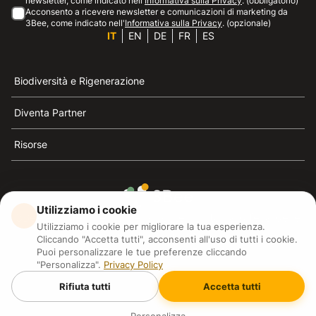
newsletter, come indicato nell'
Informativa sulla Privacy
. (obbligatorio)
Acconsento a ricevere newsletter e comunicazioni di marketing da
3Bee, come indicato nell'
Informativa sulla Privacy
. (opzionale)
IT
EN
DE
FR
ES
Biodiversità e Rigenerazione
Diventa Partner
Risorse
Utilizziamo i cookie
3Bee è il riferimento della sostenibilità, la difesa delle
Utilizziamo i cookie per migliorare la tua esperienza.
api e della biodiversità
Cliccando "Accetta tutti", acconsenti all'uso di tutti i cookie.
Puoi personalizzare le tue preferenze cliccando
"Personalizza".
Privacy Policy
3Bee S.R.L Via Pastrengo 14, 20159, Milano (MI)
P.IVA: IT09711590969
Rifiuta tutti
Accetta tutti
3Bee GmbHSede legale: Oranienburger Straße 23, 10178
BerlinHR number: 256594
Copyright
2026
3Bee - All rights reserved.
Personalizza