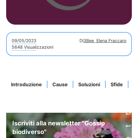
09/05/2023
Di
3Bee, Elena Fraccaro
5648 Visualizzazioni
Introduzione
Cause
Soluzioni
Sfide
At
Iscriviti alla newsletter "Gossip
biodiverso"