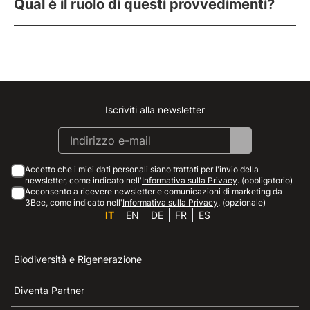
Qual è il ruolo di questi provvedimenti?
Iscriviti alla newsletter
Instagram
Facebook
Linkedin
Youtube
Accetto che i miei dati personali siano trattati per l'invio della
newsletter, come indicato nell'
Informativa sulla Privacy
. (obbligatorio)
Acconsento a ricevere newsletter e comunicazioni di marketing da
3Bee, come indicato nell'
Informativa sulla Privacy
. (opzionale)
IT
EN
DE
FR
ES
Biodiversità e Rigenerazione
Diventa Partner