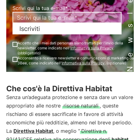
Newsletter
Scrivi qui la tua e-mail*
Iscriviti
Accetto che i miei dati personali siano trattati per l'invio della
newsletter, come indicato nell'
Informativa sulla Privacy
.
(obbligatorio)
Acconsento a ricevere newsletter e comunicazioni di marketing da
3Bee, come indicato nell'
Informativa sulla Privacy
. (opzionale)
Che cos'è la Direttiva Habitat
Senza un’adeguata protezione e senza dare un valore
appropriato alle nostre
risorse naturali
, queste
rischiano di essere sacrificate in favore di attività
economiche più redditizie, almeno nel breve periodo.
La
Direttiva Habitat
, o meglio “
Direttiva n.
92/43/CEE relativa alla conservazione degli
habitat