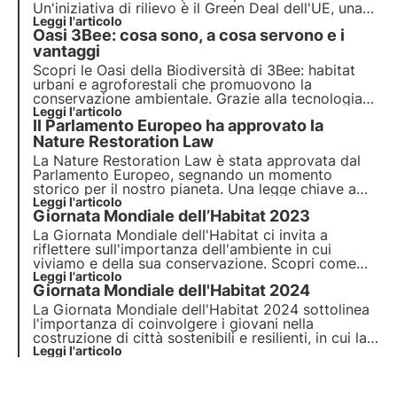
Un'iniziativa di rilievo è il Green Deal dell'UE, una
roadmap completa per una crescita sostenibile.
Leggi l'articolo
Oasi 3Bee: cosa sono, a cosa servono e i
Oggi l'UE vota per la Nature Restoration Law, volta
a ripristinare gli habitat naturali europei
vantaggi
.
Scopri le Oasi della Biodiversità di 3Bee: habitat
urbani e agroforestali che promuovono la
conservazione ambientale. Grazie alla tecnologia
3Bee, le Oasi connettono natura e aziende,
Leggi l'articolo
Il Parlamento Europeo ha approvato la
offrendo una serie di vantaggi. Entra nel
cambiamento e adotta un'Oasi per proteggere la
Nature Restoration Law
biodiversità.
La Nature Restoration Law è stata approvata dal
Parlamento Europeo, segnando un momento
storico per il nostro pianeta. Una legge chiave a
supporto della Strategia sulla biodiversità 2030
Leggi l'articolo
Giornata Mondiale dell’Habitat 2023
dell’UE che si pone importanti obiettivi. Scopri in
questo articolo i dettagli della "vittoria della
La Giornata Mondiale dell'Habitat ci invita a
natura".
riflettere sull'importanza dell'ambiente in cui
viviamo e della sua conservazione. Scopri come
3Bee si impegna concretamente nella
Leggi l'articolo
Giornata Mondiale dell'Habitat 2024
rigenerazione degli habitat urbani e naturali con le
Oasi della Biodiversità, in occasione del World
La Giornata Mondiale dell'Habitat 2024 sottolinea
Habitat Day.
l'importanza di coinvolgere i giovani nella
costruzione di città sostenibili e resilienti, in cui la
biodiversità e la tecnologia giocano un ruolo
Leggi l'articolo
chiave. Scopri in questo aticolo l'impegno di 3Bee
nell'ambito del World Habitat Day.