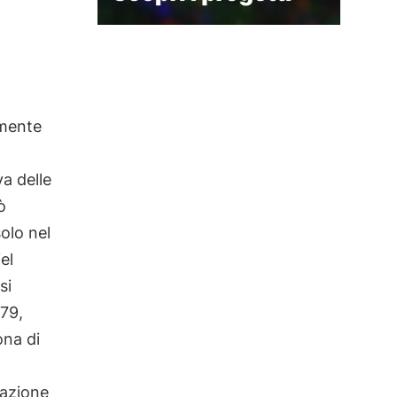
amente
a delle
ò
solo nel
el
si
979,
ona di
eazione