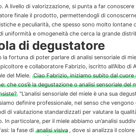
. A livello di valorizzazione, si punta a far conoscere 
ore finale il prodotto, permettendogli di conoscern
istiche e peculiarità, che spesso sono molto lontane d
di uniformità e omogeneità che cerca la grande distri
ola di degustatore
la fortuna di poter parlare di analisi sensoriale di mie
picoltore e collaboratore Fabrizio, iscritto all’Albo di A
le del Miele.
Ciao Fabrizio, iniziamo subito dal cuore 
e: che cos’è la degustazione o analisi sensoriale del m
nsiste?
"L’analisi sensoriale del miele è una sua degu
iamo definire professionale, nel senso che vengono u
di di valutazione standardizzati per valutare la qualit
. In particolare, per il miele abbiamo un’analisi suddiv
asi: la fase di
analisi visiva
, dove si analizza il colore