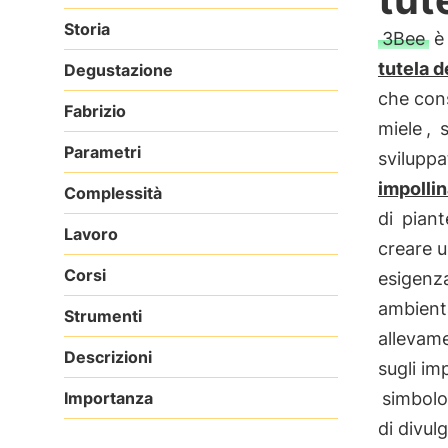
Storia
3Bee
è 
tutela d
Degustazione
che cons
Fabrizio
miele
,
Parametri
sviluppa
impollin
Complessità
di
piant
Lavoro
creare u
Corsi
esigenz
ambient
Strumenti
allevame
Descrizioni
sugli im
Importanza
simbolo
di divul