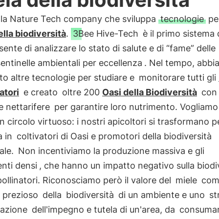
la Nature Tech company che sviluppa
tecnologie
per
ella biodiversità
.
3Bee Hive-Tech
è il primo sistema 
ente di analizzare lo stato di salute e di “fame” delle
sentinelle ambientali per eccellenza
. Nel tempo, abb
to altre tecnologie per studiare e
monitorare tutti gli
atori
e creato
oltre 200
Oasi della Biodiversità
con 
e nettarifere
per garantire loro nutrimento. Vogliamo
n circolo virtuoso: i nostri apicoltori si trasformano p
a in
coltivatori di Oasi e promotori della biodiversità
ale.
Non incentiviamo la produzione massiva e gli
nti densi
, che hanno un impatto negativo sulla biodi
pollinatori. Riconosciamo però il valore del
miele
com
 prezioso
della
biodiversità
di un ambiente e uno
st
gazione
dell'impegno e tutela di un'area, da
consumar