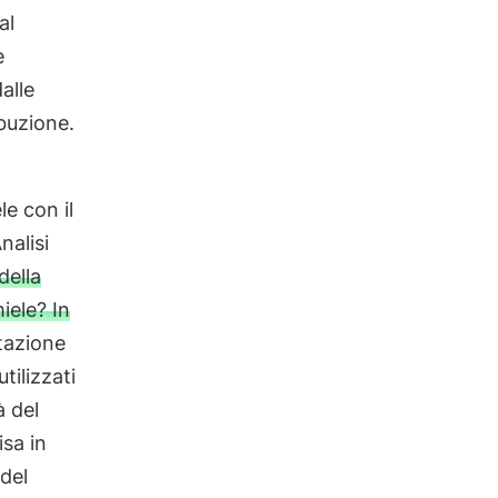
al
e
alle
buzione.
le con il
nalisi
della
iele? In
stazione
tilizzati
à del
isa in
 del