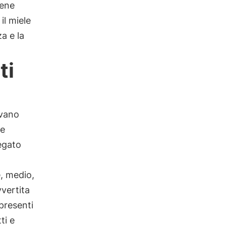
iene
 il miele
a e la
ti
ovano
he
legato
e, medio,
vvertita
 presenti
ti e