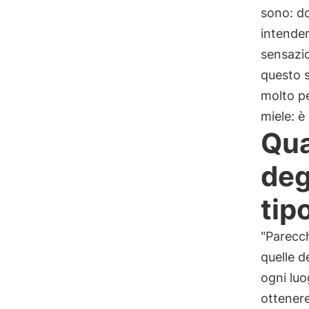
sono: do
intender
sensazio
questo s
molto pe
miele: è
Qua
deg
tip
"Parecch
quelle d
ogni luo
ottener