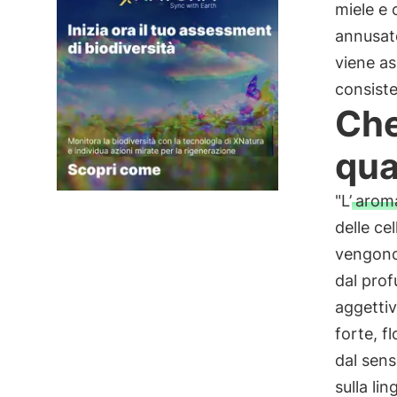
miele e 
annusato
viene as
consiste
Che
qua
"L’
arom
delle ce
vengono 
dal prof
aggettiv
forte, f
dal sens
sulla li