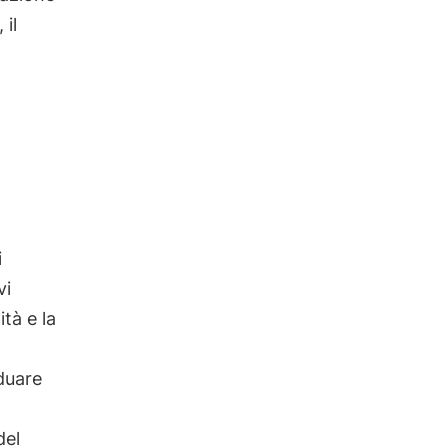
 il
i
vi
ità e la
duare
del