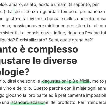
lce, amaro, salato, acido e umami (il saporito, per
ci). La
persistenza
riguarda il tempo di permanenza 
ni gusto-olfattive nella bocca e nelle zone retro nasal
enso, possiamo avere mieli poco persistenti o, al con
rsistenti. La
consistenza
, infine, riguarda l’esame tat
 liquido? È cristallizzato? Se sì, quale grana ha?"
nto è complesso
ustare le diverse
ologie?
io, direi che sono le
degustazioni più difficili
, molto 
el vino e dell’olio. Questo perché con il miele ogni ann
go giocano la loro parte ed è praticamente impossibi
e una
standardizzazione
del prodotto. Per intenderci