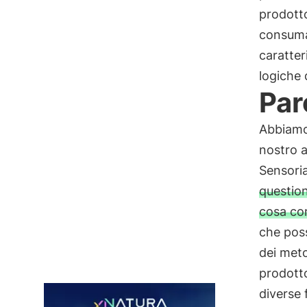
prodotto
consumat
caratter
logiche 
Par
Abbiamo 
nostro a
Sensoria
question
cosa co
che poss
dei meto
prodotto
diverse f