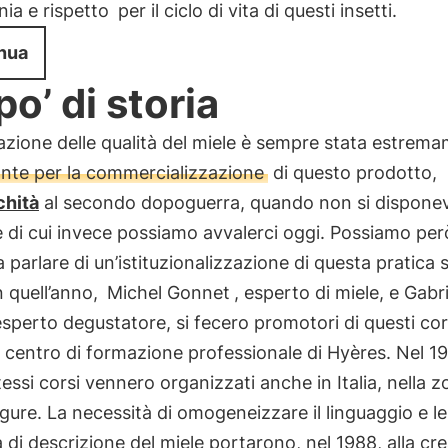
ia e rispetto
per il ciclo di vita di questi insetti.
nua
po’ di storia
azione delle qualità del miele è sempre stata estrem
nte per la commercializzazione
di questo prodotto,
chità
al secondo dopoguerra, quando non si disponev
 di cui invece possiamo avvalerci oggi. Possiamo per
 a parlare di un’istituzionalizzazione di questa pratica 
In quell’anno,
Michel Gonnet
, esperto di miele, e Gabri
sperto degustatore, si fecero promotori di questi cor
l centro di formazione professionale di Hyères. Nel 1
tessi corsi vennero organizzati anche in Italia, nella z
igure. La necessità di omogeneizzare il linguaggio e le
 di descrizione del miele portarono, nel 1988, alla cr