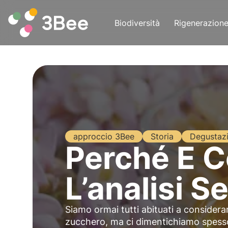
Biodiversità
Rigenerazion
approccio 3Bee
Storia
Degustaz
Perché E C
L’analisi S
Siamo ormai tutti abituati a considera
zucchero, ma ci dimentichiamo spesso