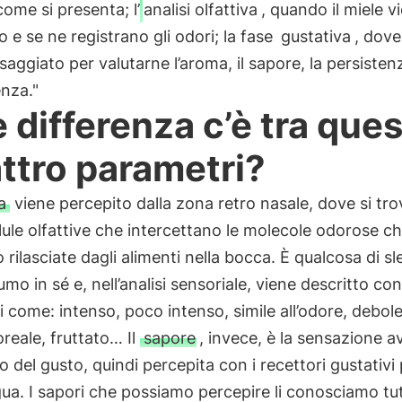
come si presenta; l’
analisi olfattiva
, quando il miele v
 e se ne registrano gli odori; la fase
gustativa
, dove
saggiato per valutarne l’aroma, il sapore, la persistenz
nza."
 differenza c’è tra ques
ttro parametri?
a
viene percepito dalla zona retro nasale, dove si tr
llule olfattive che intercettano le molecole odorose c
rilasciate dagli alimenti nella bocca. È qualcosa di s
umo in sé e, nell’analisi sensoriale, viene descritto con
i come: intenso, poco intenso, simile all’odore, debol
loreale, fruttato… Il
sapore
, invece, è la sensazione a
o del gusto, quindi percepita con i recettori gustativi
ngua. I sapori che possiamo percepire li conosciamo tut