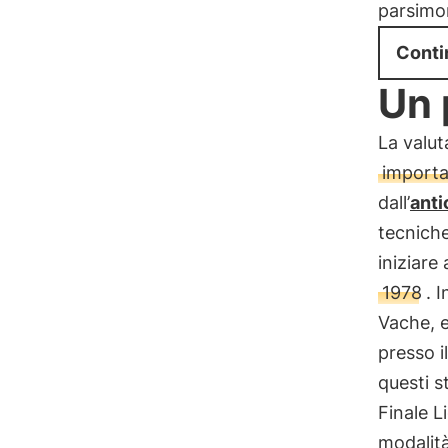
parsimon
Conti
Un 
La valut
importa
dall’
anti
tecniche
iniziare
1978
. 
Vache, e
presso i
questi s
Finale L
modalità