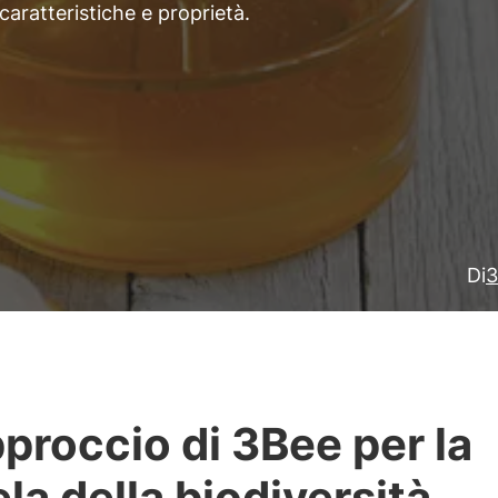
aratteristiche e proprietà.
Di
3
pproccio di 3Bee per la
ela della biodiversità