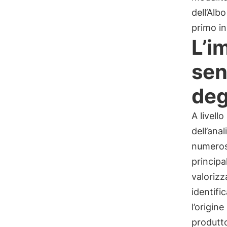
dell’Albo
primo in
L’i
sen
deg
A livell
dell’anal
numerose
principal
valorizz
identifi
l’origin
produtto