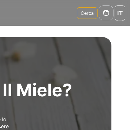
IT
m
Cerca
Il Miele?
 lo
sere