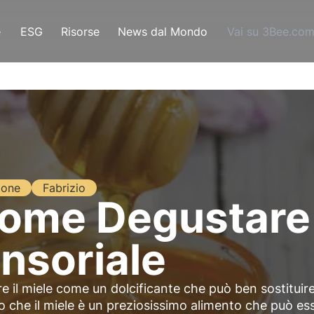
e
ESG
Risorse
News dal Mondo
Vai su 3Bee.co
ione
Fabrizio
ome Degustare 
ensoriale
re il miele come un dolcificante che può ben sostituire
 che il miele è un preziosissimo alimento che può es