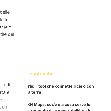
delle
i. In
trario,
tile del
Leggi anche
più di
Iris: il tool che connette il cielo con
la terra
ata e
le
XN Maps: cos'è e a cosa serve lo
, un
strumento di mappe satellitari di