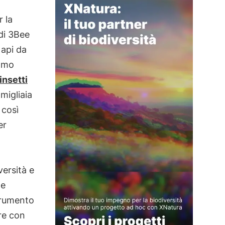
 la
di 3Bee
api da
iamo
insetti
migliaia
 così
er
versità e
e
rumento
e con