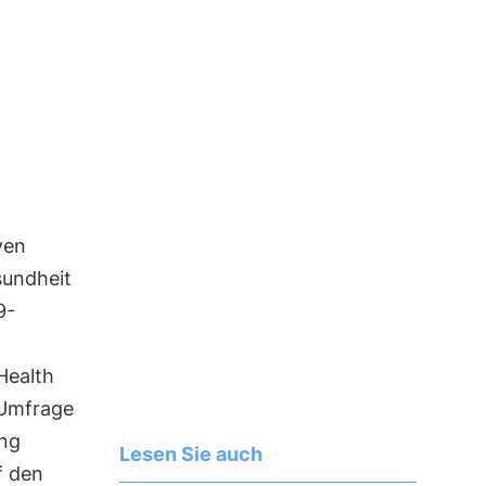
ven
sundheit
9-
 Health
 Umfrage
ung
Lesen Sie auch
f den