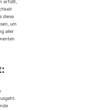
 erfüllt,
chkeit
s diese
ssen, um
g aller
amenten
:
n
ausgeht.
ende