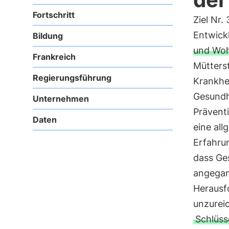
Fortschritt
Ziel Nr.
Entwickl
Bildung
und Woh
Frankreich
Mütterst
Regierungsführung
Krankhe
Gesundh
Unternehmen
Prävent
Daten
eine al
Erfahru
dass Ges
angegang
Herausf
unzurei
Schlüss