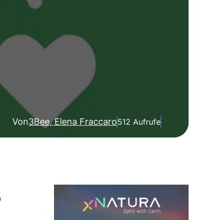
Von
3Bee, Elena Fraccaro
512 Aufrufe
3