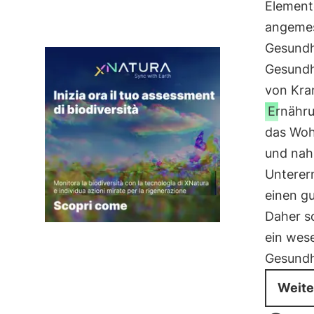
Element
angeme
Gesundh
Gesundh
von Kran
Ernähru
das Woh
und nah
Unterer
einen g
Daher so
ein wes
Gesundh
Weite