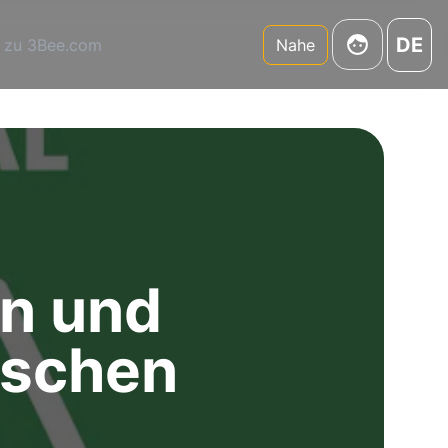
DE
 zu 3Bee.com
Nahe
en und
nschen