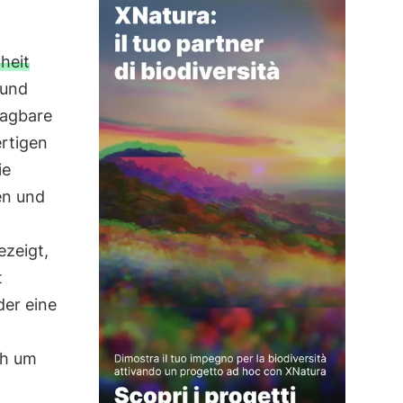
heit
 und
ragbare
rtigen
ie
en und
ezeigt,
t
der eine
ch um