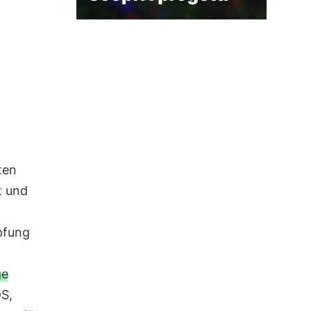
ten
t und
pfung
ge
DS,