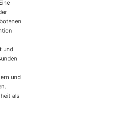
Eine
der
ebotenen
ntion
t und
esunden
ern und
en.
heit als