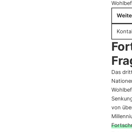
Wohlbef
Weite
Konta
For
Fra
Das dri
Natione
Wohlbef
Senkung
von übe
Millenn
Fortschr