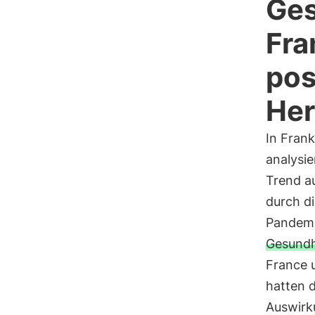
Ges
Fra
pos
Her
In Frank
analysie
Trend au
durch d
Pandemi
Gesundh
France 
hatten 
Auswirk