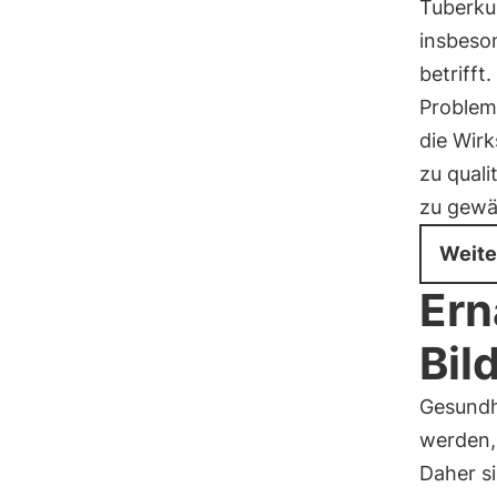
Tuberkul
insbeso
betrifft
Problem
die Wir
zu qual
zu gewä
Weite
Ern
Bil
Gesundh
werden,
Daher s