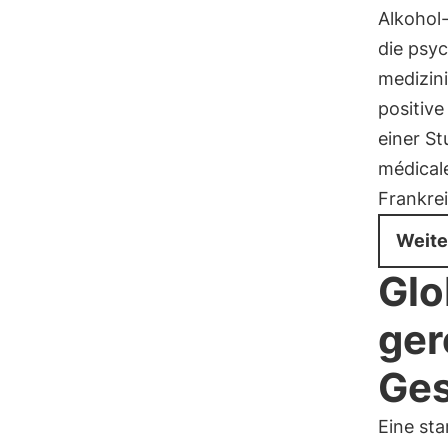
Alkohol
die psy
medizini
positive
einer St
médical
Frankrei
Weite
Glo
ger
Ges
Eine sta