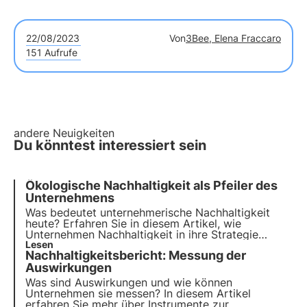
22/08/2023
Von
3Bee, Elena Fraccaro
151 Aufrufe
andere Neuigkeiten
Du könntest interessiert sein
Ökologische Nachhaltigkeit als Pfeiler des
Unternehmens
Was bedeutet unternehmerische Nachhaltigkeit
heute? Erfahren Sie in diesem Artikel, wie
Unternehmen Nachhaltigkeit in ihre Strategie
einbeziehen und welche Rolle sie bei der
Lesen
Nachhaltigkeitsbericht: Messung der
Erreichung der Ziele der Agenda 2030 spielen.
Erfahren Sie mehr mit den Pills from the Oasis, der
Auswirkungen
digitalen Akademie von 3Bee.
Was sind Auswirkungen und wie können
Unternehmen sie messen? In diesem Artikel
erfahren Sie mehr über Instrumente zur