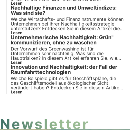
Berechnung der Auswirkungen wie LCA und GHG-
Lesen
Nachhaltige Finanzen und Umweltindizes:
Protokoll. Erfahren Sie mehr mit den Pills from the
Oasis, der digitalen Akademie für
Was sind sie?
Nachhaltigkeitsexperten von 3Bee.
Welche Wirtschafts- und Finanzinstrumente können
Unternehmen bei ihrer Nachhaltigkeitsstrategie
unterstützen? Entdecken Sie in diesem Artikel die
Rolle der nachhaltigen Finanzen. Erfahren Sie mehr
Lesen
Unternehmerische Nachhaltigkeit: Grün"
mit den Pillen aus der Oase, der digitalen Akademie
von 3Bee für Nachhaltigkeitsexperten.
kommunizieren, ohne zu waschen
Der Vorwurf des Greenwashing ist für
Unternehmen sehr nachteilig: Was sind die
Hauptrisiken? In diesem Artikel erfahren Sie, wie
Sie Ihr Engagement für Nachhaltigkeit wirksam
Lesen
Innovation und Nachhaltigkeit: der Fall der
kommunizieren können. Erfahren Sie mehr mit Pills
from the Oasis, 3Bee's Digital Academy for Coastal
Raumfahrttechnologien
Professionals
Welche Beispiele gibt es für Geschäftspläne, die
das Geschäftsmodell aus ökologischer Sicht
verändert haben? Entdecken Sie in diesem Artikel
die Rolle der Innovation beim ökologischen
Lesen
Übergang. Erfahren Sie mehr mit Pills from the
Oasis, 3Bee's Digital Academy for Sustainability
Professionals.
Newsletter