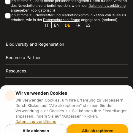
Ich stimme zu, dass meine personenbezogenen Daten für den Versand
des Newsletters verarbeitet werden, wie in der
Datenschutzerklärung
angegeben. (obligatorisch)
Ich stimme zu, Newsletter und Marketingkommunikation von 3Bee zu
erhalten, wie in der
Datenschutzerklärung
angegeben. (optional)
IT
EN
DE
FR
ES
Biodiversity and Regeneration
Become a Partner
Resources
Wir verwenden Cookies
Wir verwenden Cookies, um Ihre Erfahrung zu verbessern.
3Bee ist die Referenz für Nachhaltigkeit, Bienenschutz
Durch Klicken auf "Alle akzeptieren" stimmen Sie der
und Biodiversität
Verwendung aller Cookies zu. Sie können Ihre Einstellungen
anpassen, indem Sie auf "Anpassen" klicken.
Datenschutzerklärung
3Bee S.R.L Via Pastrengo 14, 20159, Milano (MI)
P.IVA: IT09711590969
Alle ablehnen
Alle akzeptieren
3Bee GmbHSede legale: Oranienburger Straße 23, 10178