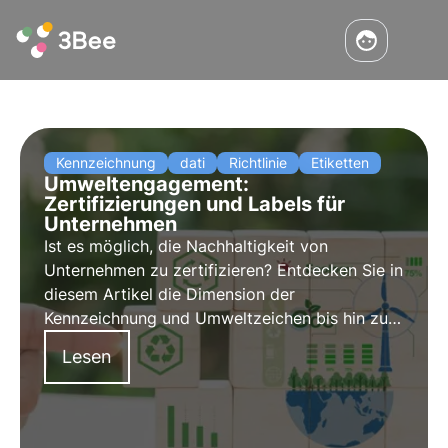
Kennzeichnung
dati
Richtlinie
Etiketten
Umweltengagement:
Zertifizierungen und Labels für
Unternehmen
Ist es möglich, die Nachhaltigkeit von
Unternehmen zu zertifizieren? Entdecken Sie in
diesem Artikel die Dimension der
Kennzeichnung und Umweltzeichen bis hin zur
vorgeschlagenen Green-Claims-Richtlinie.
Lesen
Erfahren Sie mehr mit den Pillen aus der Oase,
der digitalen Akademie von 3Bee für
Nachhaltigkeitsexperten.