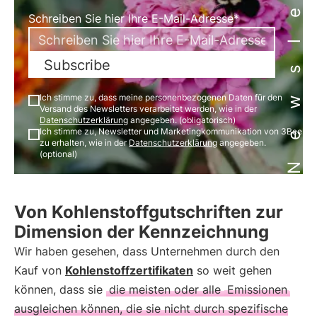
Newsletter
Schreiben Sie hier Ihre E-Mail-Adresse*
Subscribe
Ich stimme zu, dass meine personenbezogenen Daten für den
Versand des Newsletters verarbeitet werden, wie in der
Datenschutzerklärung
angegeben. (obligatorisch)
Ich stimme zu, Newsletter und Marketingkommunikation von 3Bee
zu erhalten, wie in der
Datenschutzerklärung
angegeben.
(optional)
Von Kohlenstoffgutschriften zur
Dimension der Kennzeichnung
Wir haben gesehen, dass Unternehmen durch den
Kauf von
Kohlenstoffzertifikaten
so weit gehen
können, dass sie
die meisten oder alle
Emissionen
ausgleichen können, die sie nicht durch spezifische