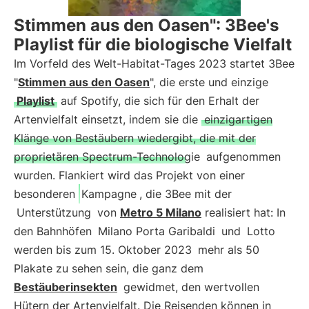
Stimmen aus den Oasen": 3Bee's
Playlist für die biologische Vielfalt
Im Vorfeld des Welt-Habitat-Tages 2023 startet 3Bee
"
Stimmen aus den Oasen
", die erste und einzige
Playlist
auf Spotify, die sich für den Erhalt der
Artenvielfalt einsetzt, indem sie die
einzigartigen
Klänge von Bestäubern wiedergibt, die mit der
proprietären Spectrum-Technologie
aufgenommen
wurden. Flankiert wird das Projekt von einer
besonderen
Kampagne
, die 3Bee mit der
Unterstützung
von
Metro 5 Milano
realisiert hat: In
den Bahnhöfen
Milano Porta Garibaldi
und
Lotto
werden bis zum 15. Oktober 2023
mehr als 50
Plakate zu sehen sein, die ganz dem
Bestäuberinsekten
gewidmet, den wertvollen
Hütern der Artenvielfalt. Die Reisenden können in