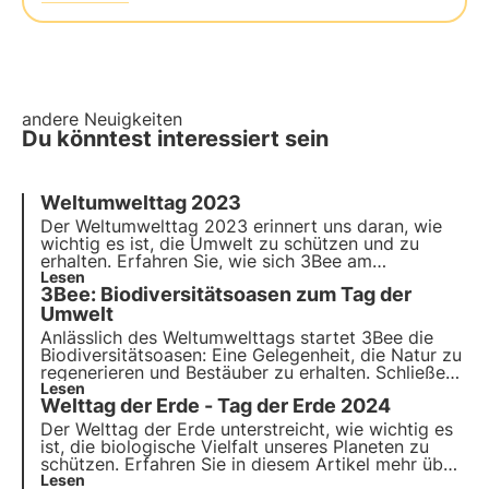
andere Neuigkeiten
Du könntest interessiert sein
Weltumwelttag 2023
Der Weltumwelttag 2023 erinnert uns daran, wie
wichtig es ist, die Umwelt zu schützen und zu
erhalten. Erfahren Sie, wie sich 3Bee am
Weltumwelttag konkret für den Erhalt der Umwelt
Lesen
3Bee: Biodiversitätsoasen zum Tag der
und den Schutz der biologischen Vielfalt einsetzt.
Umwelt
Anlässlich des Weltumwelttags startet 3Bee die
Biodiversitätsoasen
: Eine Gelegenheit, die Natur zu
regenerieren und Bestäuber zu erhalten. Schließen
Sie sich uns an und entdecken Sie, wie unsere
Lesen
Welttag der Erde - Tag der Erde 2024
Mission
innovative Technologie und
Umweltengagement
kombiniert.
Der Welttag der Erde unterstreicht, wie wichtig es
ist, die biologische Vielfalt unseres Planeten zu
schützen. Erfahren Sie in diesem Artikel mehr über
die Geschichte des Earth Day, das Thema 2024
Lesen