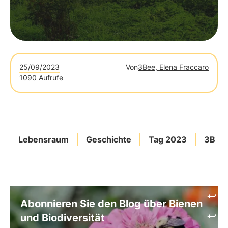
25/09/2023
Von
3Bee, Elena Fraccaro
1090 Aufrufe
Lebensraum
Geschichte
Tag 2023
3Bee
Abonnieren Sie den Blog über Bienen
und Biodiversität