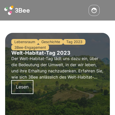
Lebensraum
Geschichte
Tag 2023
3Bee-Engagement
Welt-Habitat-Tag 2023
Der Welt-Habitat-Tag lädt uns dazu ein, über
die Bedeutung der Umwelt, in der wir leben,
und ihre Erhaltung nachzudenken. Erfahren Sie,
wie sich 3Bee anlässlich des Welt-Habitat-
Tages mit den Oasen der Biodiversität konkret
Lesen
für die Wiederherstellung städtischer und
natürlicher Lebensräume einsetzt.