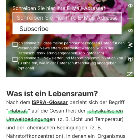
Newsletter
Schreiben Sie hier Ihre E-Mail-Adresse*
Subscribe
Ich stimme zu, dass meine personenbezogenen Daten für den
Versand des Newsletters verarbeitet werden, wie in der
Datenschutzerklärung
angegeben. (obligatorisch)
Ich stimme zu, Newsletter und Marketingkommunikation von 3Bee
zu erhalten, wie in der
Datenschutzerklärung
angegeben.
(optional)
Was ist ein Lebensraum?
Nach dem
ISPRA-Glossar
bezieht sich der Begriff
"
Habitat
" auf die Gesamtheit der
physikalischen
Umweltbedingungen
(z. B. Licht und Temperatur)
und der
chemischen Bedingungen
(z. B.
Nährstoffkonzentration), in denen ein
Organismus