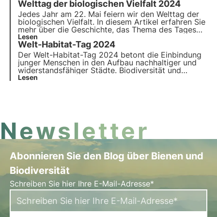
Welttag der biologischen Vielfalt 2024
und das Engagement von 3Bee für die
Überwachung und den Schutz bestäubender
Jedes Jahr am 22. Mai feiern wir den Welttag der
Insekten.
biologischen Vielfalt. In diesem Artikel erfahren Sie
mehr über die Geschichte, das Thema des Tages
2024 und das Engagement von 3Bee für die
Lesen
Welt-Habitat-Tag 2024
Überwachung, den Schutz und die Regeneration
der biologischen Vielfalt.
Der Welt-Habitat-Tag 2024 betont die Einbindung
junger Menschen in den Aufbau nachhaltiger und
widerstandsfähiger Städte. Biodiversität und
Technologie spielen dabei eine Schlüsselrolle. In
Lesen
diesem Artikel lesen Sie mehr über das
Engagement von 3Bee für den Welt-Habitat-Tag.
Newsletter
Abonnieren Sie den Blog über Bienen und
Biodiversität
Schreiben Sie hier Ihre E-Mail-Adresse*