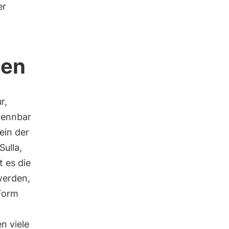
er
ien
r,
kennbar
ein der
ulla,
 es die
werden,
 Form
n viele