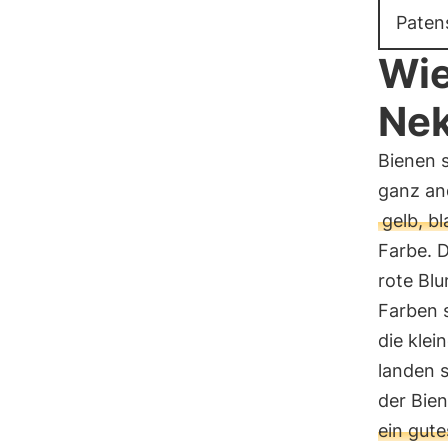
Paten
Wie
Nek
Bienen s
ganz and
gelb, bl
Farbe. 
rote Blu
Farben 
die klei
landen s
der Bien
ein gute