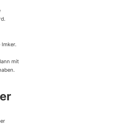
e
rd.
 Imker.
dann mit
 haben.
er
er