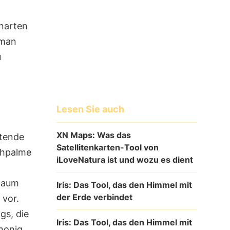
enarten
 man
u
Lesen Sie auch
XN Maps: Was das
ftende
Satellitenkarten-Tool von
echpalme
iLoveNatura ist und wozu es dient
 Baum
Iris: Das Tool, das den Himmel mit
der Erde verbindet
 vor.
gs, die
Iris: Das Tool, das den Himmel mit
hhonig