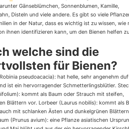
darunter Gänseblümchen, Sonnenblumen, Kamille,
n, Disteln und viele andere. Es gibt so viele Pflanz
ilien in der Natur, dass es wichtig ist zu wissen, wie
on ihnen identifizieren kann, um den Bienen helfen z
h welche sind die
tvollsten für Bienen?
(Robinia pseudoacacia): hat helle, sehr angenehm du
nd ist ein hervorragender Schmetterlingsblütler. St
uifolium): kommt als Baum oder Strauch mit steifen,
n Blättern vor. Lorbeer (Laurus nobilis): kommt als
rauch mit schlanken Ästen und dunkelgrünen Blättern
um (Prunus avium): eine Pflanze asiatischen Ursprun
 und Mai blüht und aus der ein hervorragender Kirsc