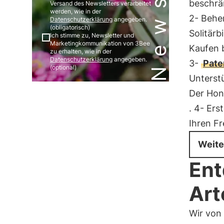
beschrä
Versand des Newsletters verarbeitet
werden, wie in der
2- Beher
Datenschutzerklärung
angegeben.
(obligatorisch)
Solitärb
Ich stimme zu, Newsletter und
Marketingkommunikation von 3Bee
Kaufen 
zu erhalten, wie in der
Datenschutzerklärung
angegeben.
3-
Pate
(optional)
Unterstü
Der Hon
. 4- Ers
Ihren Fr
Weite
Ent
Art
Wir von