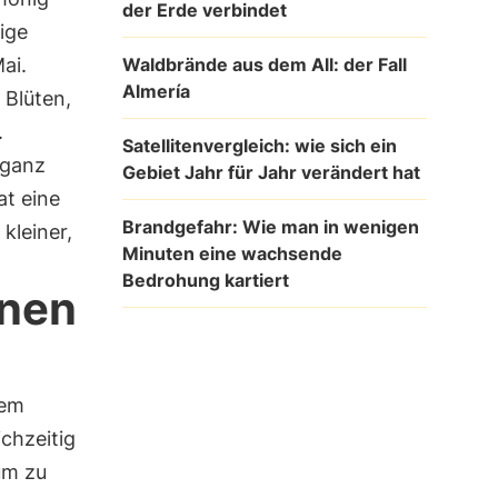
der Erde verbindet
ige
Waldbrände aus dem All: der Fall
ai.
Almería
 Blüten,
.
Satellitenvergleich: wie sich ein
 ganz
Gebiet Jahr für Jahr verändert hat
at eine
Brandgefahr: Wie man in wenigen
kleiner,
Minuten eine wachsende
Bedrohung kartiert
enen
rem
chzeitig
um zu