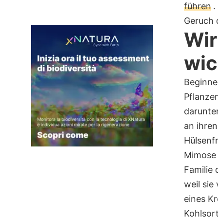
führen
.
Geruch 
Wir
wic
Beginne
Pflanzen
darunte
an ihre
Hülsenfr
Mimose u
Familie
weil sie
eines K
Kohlsor