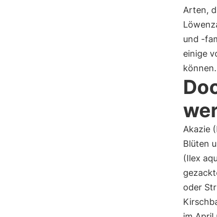
Arten, 
Löwenzah
und -fam
einige v
können.
Doc
wer
Akazie 
Blüten u
(Ilex aq
gezackte
oder St
Kirschba
im April