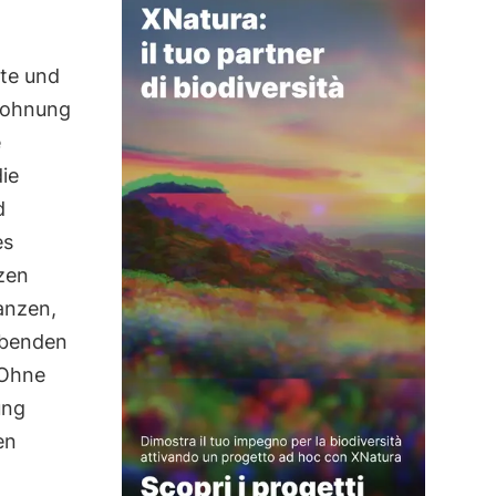
üte und
elohnung
e
die
d
es
nzen
anzen,
ubenden
 Ohne
ung
en