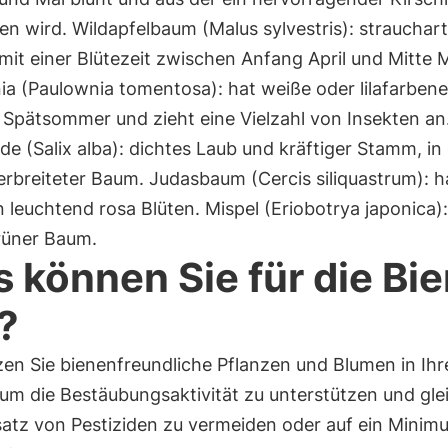
n wird. Wildapfelbaum (Malus sylvestris): strauchart
mit einer Blütezeit zwischen Anfang April und Mitte M
a (Paulownia tomentosa): hat weiße oder lilafarbene
 Spätsommer und zieht eine Vielzahl von Insekten an
e (Salix alba): dichtes Laub und kräftiger Stamm, in
verbreiteter Baum. Judasbaum (Cercis siliquastrum): h
n leuchtend rosa Blüten. Mispel (Eriobotrya japonica): 
üner Baum.
 können Sie für die Bi
?
zen Sie bienenfreundliche Pflanzen und Blumen in Ih
um die Bestäubungsaktivität zu unterstützen und glei
satz von Pestiziden zu vermeiden oder auf ein Minim