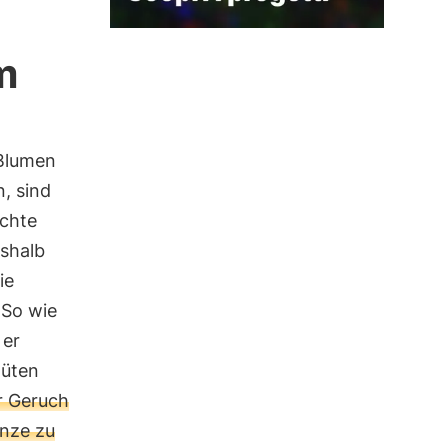
m
 Blumen
n, sind
echte
eshalb
ie
 So wie
 er
lüten
er Geruch
anze zu