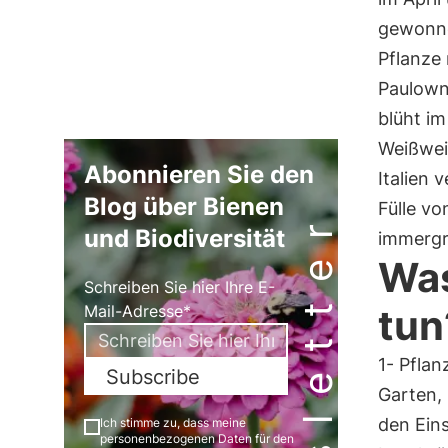
gewonne
Pflanze 
Paulowni
blüht im
Weißweid
Abonnieren Sie den
Italien 
Blog über Bienen
Fülle vo
Newsletter
und Biodiversität
immergr
Was
Schreiben Sie hier Ihre E-
Mail-Adresse*
tun
1- Pflan
Subscribe
Garten, 
den Ein
Ich stimme zu, dass meine
personenbezogenen Daten für den