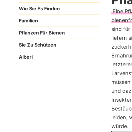
Wie Sie Es Finden
Eine Pfl
bienenf
Familien
sind für
Pflanzen Für Bienen
liefern 
Sie Zu Schützen
zuckerha
Ernähru
Alberi
letztere
Larvenst
müssen 
und daz
Insekten
Bestäub
leiden, 
würde.