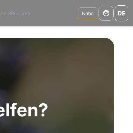
DE
 zu 3Bee.com
Nahe
elfen?