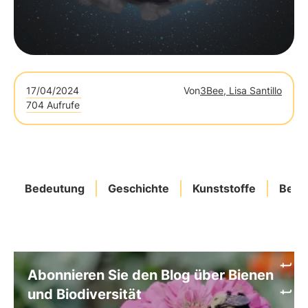
17/04/2024
Von
3Bee, Lisa Santillo
704 Aufrufe
Bedeutung
Geschichte
Kunststoffe
Best
Abonnieren Sie den Blog über Bienen
und Biodiversität