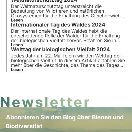
Oasen der Biodiversität konkret für die
Wiederherstellung städtischer und natürlicher
Der Weltnaturschutztag unterstreicht die
Lebensräume einsetzt.
Bedeutung von Wildtieren und natürlichen
Ökosystemen für die Erhaltung des Gleichgewichts
auf unserem Planeten. Erfahren Sie in diesem
Lesen
Internationaler Tag des Waldes 2024
Artikel mehr über die Geschichte des
Welttierschutztages, das Thema 2024 und das
Der Internationale Tag des Waldes hebt die
Engagement von 3Bee für die Überwachung und
entscheidende Rolle der Wälder für die Erhaltung
Regeneration der biologischen Vielfalt.
der biologischen Vielfalt hervor. Erfahren Sie in
diesem Artikel mehr über die Geschichte des
Lesen
Welttag der biologischen Vielfalt 2024
Weltforsttags, das Thema 2024 und das
Engagement von 3Bee für die Anpflanzung von
Jedes Jahr am 22. Mai feiern wir den Welttag der
Nektarwäldern.
biologischen Vielfalt. In diesem Artikel erfahren Sie
mehr über die Geschichte, das Thema des Tages
2024 und das Engagement von 3Bee für die
Lesen
Überwachung, den Schutz und die Regeneration
der biologischen Vielfalt.
Newsletter
Abonnieren Sie den Blog über Bienen und
Biodiversität