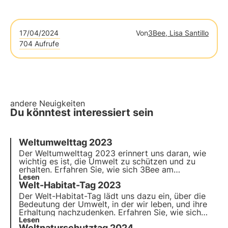
17/04/2024
Von
3Bee, Lisa Santillo
704 Aufrufe
andere Neuigkeiten
Du könntest interessiert sein
Weltumwelttag 2023
Der Weltumwelttag 2023 erinnert uns daran, wie
wichtig es ist, die Umwelt zu schützen und zu
erhalten. Erfahren Sie, wie sich 3Bee am
Weltumwelttag konkret für den Erhalt der Umwelt
Lesen
Welt-Habitat-Tag 2023
und den Schutz der biologischen Vielfalt einsetzt.
Der Welt-Habitat-Tag lädt uns dazu ein, über die
Bedeutung der Umwelt, in der wir leben, und ihre
Erhaltung nachzudenken. Erfahren Sie, wie sich
3Bee anlässlich des Welt-Habitat-Tages mit den
Lesen
Weltnaturschutztag 2024