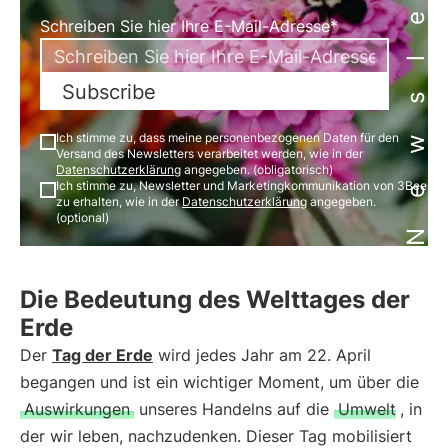
Newsletter
Schreiben Sie hier Ihre E-Mail-Adresse*
Subscribe
Ich stimme zu, dass meine personenbezogenen Daten für den
Versand des Newsletters verarbeitet werden, wie in der
Datenschutzerklärung
angegeben. (obligatorisch)
Ich stimme zu, Newsletter und Marketingkommunikation von 3Bee
zu erhalten, wie in der
Datenschutzerklärung
angegeben.
(optional)
Die Bedeutung des Welttages der
Erde
Der
Tag der Erde
wird jedes Jahr am 22. April
begangen und ist ein wichtiger Moment, um über die
Auswirkungen
unseres Handelns auf die
Umwelt
, in
der wir leben, nachzudenken. Dieser Tag mobilisiert