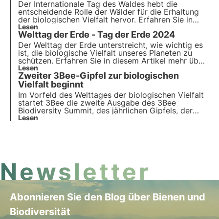
Welttierschutztages, das Thema 2024 und das
Der Internationale Tag des Waldes hebt die
Engagement von 3Bee für die Überwachung und
entscheidende Rolle der Wälder für die Erhaltung
Regeneration der biologischen Vielfalt.
der biologischen Vielfalt hervor. Erfahren Sie in
diesem Artikel mehr über die Geschichte des
Lesen
Welttag der Erde - Tag der Erde 2024
Weltforsttags, das Thema 2024 und das
Engagement von 3Bee für die Anpflanzung von
Der Welttag der Erde unterstreicht, wie wichtig es
Nektarwäldern.
ist, die biologische Vielfalt unseres Planeten zu
schützen. Erfahren Sie in diesem Artikel mehr über
die Geschichte des Earth Day, das Thema 2024
Lesen
Zweiter 3Bee-Gipfel zur biologischen
und das Engagement von 3Bee für die
Überwachung und den Schutz bestäubender
Vielfalt beginnt
Insekten.
Im Vorfeld des Welttages der biologischen Vielfalt
startet 3Bee die zweite Ausgabe des 3Bee
Biodiversity Summit, des jährlichen Gipfels, der
sich ganz der biologischen Vielfalt widmet und am
Lesen
21. Mai 2024 in Mailand stattfinden wird.
Entdecken Sie das Programm, die Aktivitäten und
wie Sie teilnehmen können.
Newsletter
Abonnieren Sie den Blog über Bienen und
Biodiversität