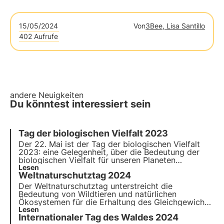
15/05/2024
Von
3Bee, Lisa Santillo
402 Aufrufe
andere Neuigkeiten
Du könntest interessiert sein
Tag der biologischen Vielfalt 2023
Der 22. Mai ist der Tag der biologischen Vielfalt
2023: eine Gelegenheit, über die Bedeutung der
biologischen Vielfalt für unseren Planeten
nachzudenken. Feiern Sie die Vielfalt des Lebens
Lesen
Weltnaturschutztag 2024
auf der Erde! Lesen Sie unseren Artikel, um mehr
darüber zu erfahren.
Der Weltnaturschutztag unterstreicht die
Bedeutung von Wildtieren und natürlichen
Ökosystemen für die Erhaltung des Gleichgewichts
auf unserem Planeten. Erfahren Sie in diesem
Lesen
Internationaler Tag des Waldes 2024
Artikel mehr über die Geschichte des