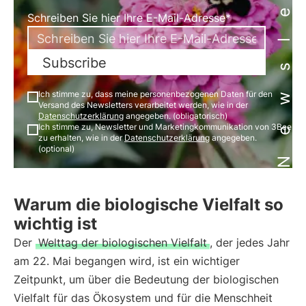
Newsletter
Schreiben Sie hier Ihre E-Mail-Adresse*
Subscribe
Ich stimme zu, dass meine personenbezogenen Daten für den
Versand des Newsletters verarbeitet werden, wie in der
Datenschutzerklärung
angegeben. (obligatorisch)
Ich stimme zu, Newsletter und Marketingkommunikation von 3Bee
zu erhalten, wie in der
Datenschutzerklärung
angegeben.
(optional)
Warum die biologische Vielfalt so
wichtig ist
Der
Welttag der biologischen Vielfalt
, der jedes Jahr
am 22. Mai begangen wird, ist ein wichtiger
Zeitpunkt, um über die Bedeutung der biologischen
Vielfalt für das Ökosystem und für die Menschheit