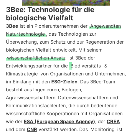
3Bee: Technologie für die
biologische Vielfalt
3Bee
ist ein Pionierunternehmen der
Angewandten
Naturtechnologie
, das Technologien zur
Überwachung, zum Schutz und zur Regeneration der
biologischen Vielfalt entwickelt. Mit seinem
wissenschaftlichen Ansatz
ist 3Bee der
Entwicklungspartner für die
Biodiversitäts- &
Klimastrategie
von Organisationen und Unternehmen,
im Einklang mit den
ESG-Zielen
. Das 3Bee-Team
besteht aus Ingenieuren, Biologen,
Agrarwissenschaftlern, Datenwissenschaftlern und
Kommunikationsfachleuten, die durch bedeutende
wissenschaftliche Kooperationen mit Organisationen
wie der
ESA (European Space Agency)
, der
CREA
und dem
CNR
verstärkt werden. Das
Monitoring
ist