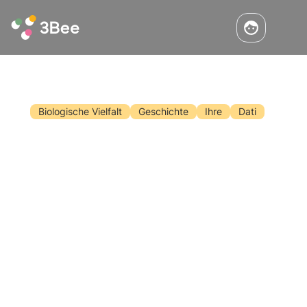
Biologische Vielfalt
Geschichte
Ihre
Dati
Welttag der biologischen Vielfalt
2024
Jedes Jahr am 22. Mai feiern wir den Welttag
der biologischen Vielfalt. In diesem Artikel
erfahren Sie mehr über die Geschichte, das
Thema des Tages 2024 und das Engagement
von 3Bee für die Überwachung, den Schutz
Lesen
und die Regeneration der biologischen Vielfalt.