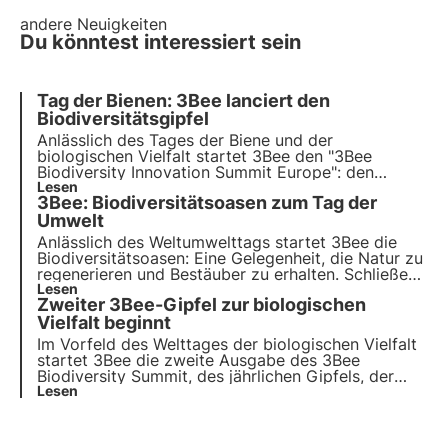
andere Neuigkeiten
Du könntest interessiert sein
Tag der Bienen: 3Bee lanciert den
Biodiversitätsgipfel
Anlässlich des
Tages der Biene und der
biologischen Vielfalt
startet 3Bee den
"3Bee
Biodiversity Innovation Summit Europe"
: den
jährlichen Biodiversitätsgipfel, um die
Lesen
drei Säulen
3Bee: Biodiversitätsoasen zum Tag der
des Jahres 2023
für den Schutz der biologischen
Vielfalt in der Wirtschaft und der internationalen
Umwelt
Wirtschaft zu definieren.
Anlässlich des Weltumwelttags startet 3Bee die
Biodiversitätsoasen
: Eine Gelegenheit, die Natur zu
regenerieren und Bestäuber zu erhalten. Schließen
Sie sich uns an und entdecken Sie, wie unsere
Lesen
Zweiter 3Bee-Gipfel zur biologischen
Mission
innovative Technologie und
Umweltengagement
Vielfalt beginnt
kombiniert.
Im Vorfeld des Welttages der biologischen Vielfalt
startet 3Bee die zweite Ausgabe des 3Bee
Biodiversity Summit, des jährlichen Gipfels, der
sich ganz der biologischen Vielfalt widmet und am
Lesen
21. Mai 2024 in Mailand stattfinden wird.
Entdecken Sie das Programm, die Aktivitäten und
wie Sie teilnehmen können.