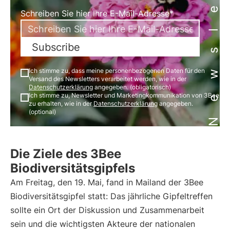
Newsletter
Schreiben Sie hier Ihre E-Mail-Adresse*
Subscribe
Ich stimme zu, dass meine personenbezogenen Daten für den
Versand des Newsletters verarbeitet werden, wie in der
Datenschutzerklärung
angegeben. (obligatorisch)
Ich stimme zu, Newsletter und Marketingkommunikation von 3Bee
zu erhalten, wie in der
Datenschutzerklärung
angegeben.
(optional)
Die Ziele des 3Bee
Biodiversitätsgipfels
Am Freitag, den 19. Mai, fand in Mailand der 3Bee
Biodiversitätsgipfel statt: Das jährliche Gipfeltreffen
sollte ein Ort der Diskussion und Zusammenarbeit
sein und die wichtigsten Akteure der nationalen