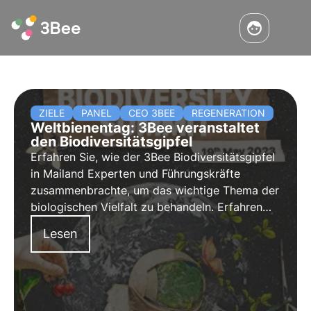
ZIELE
PANEL
CEO 3BEE
REGENERATION
Weltbienentag: 3Bee veranstaltet
den Biodiversitätsgipfel
Erfahren Sie, wie der 3Bee Biodiversitätsgipfel
in Mailand Experten und Führungskräfte
zusammenbrachte, um das wichtige Thema der
biologischen Vielfalt zu behandeln. Erfahren
Sie mehr über die Podiumsdiskussionen, die
Lesen
Redner und die wichtigsten Initiativen zur
Förderung des Naturschutzes.