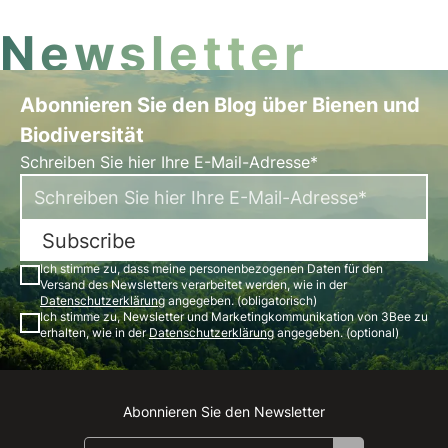
Newsletter
Abonnieren Sie den Blog über Bienen und
Biodiversität
Schreiben Sie hier Ihre E-Mail-Adresse*
Subscribe
Ich stimme zu, dass meine personenbezogenen Daten für den
Versand des Newsletters verarbeitet werden, wie in der
Datenschutzerklärung
angegeben. (obligatorisch)
Ich stimme zu, Newsletter und Marketingkommunikation von 3Bee zu
erhalten, wie in der
Datenschutzerklärung
angegeben. (optional)
Abonnieren Sie den Newsletter
Instagram
Facebook
Linkedin
Youtube