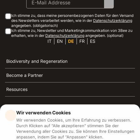
Ich stimme zu, dass meine personenbezogenen Daten für den Versand
des Newsletters verarbeitet werden, wie in der
Datenschutzerklärung
angegeben. (obligatorisch)
Ich stimme zu, Newsletter und Marketingkommunikation von 3Bee zu
erhalten, wie in der
Datenschutzerklärung
angegeben. (optional)
IT
EN
DE
FR
ES
Biodiversity and Regeneration
Become a Partner
Resources
Wir verwenden Cookies
Wir verwenden Cookies, um Ihre Erfahrung zu verbessern.
3Bee ist die Referenz für Nachhaltigkeit, Bienenschutz
Durch Klicken auf "Alle akzeptieren" stimmen Sie der
und Biodiversität
Verwendung aller Cookies zu. Sie können Ihre Einstellungen
anpassen, indem Sie auf "Anpassen" klicken.