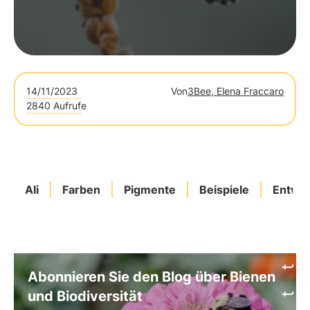
14/11/2023
Von
3Bee, Elena Fraccaro
2840 Aufrufe
Ali
Farben
Pigmente
Beispiele
Entwic
Abonnieren Sie den Blog über Bienen
und Biodiversität