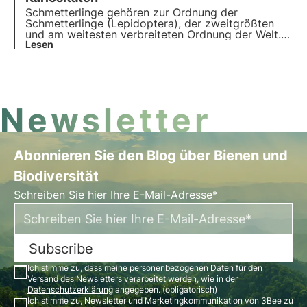
physiologischen Anpassungen beeinflusst.
Schmetterlinge gehören zur Ordnung der
Schmetterlinge (Lepidoptera), der zweitgrößten
und am weitesten verbreiteten Ordnung der Welt.
Wussten Sie, dass nicht alle Schmetterlinge
Lesen
harmlos sind? Und dass einige sich als Ameisen
ausgeben, um zu überleben? Entdecken Sie in
diesem Artikel die 5 unglaublichsten Fakten über
Schmetterlinge.
Newsletter
Abonnieren Sie den Blog über Bienen und
Biodiversität
Schreiben Sie hier Ihre E-Mail-Adresse*
Subscribe
Ich stimme zu, dass meine personenbezogenen Daten für den
Versand des Newsletters verarbeitet werden, wie in der
Datenschutzerklärung
angegeben. (obligatorisch)
Ich stimme zu, Newsletter und Marketingkommunikation von 3Bee zu