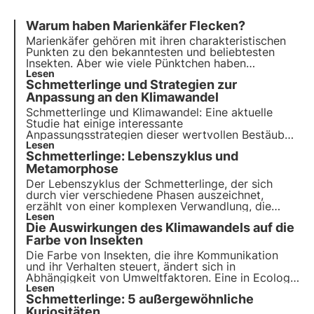
Warum haben Marienkäfer Flecken?
Marienkäfer gehören mit ihren charakteristischen
Punkten zu den bekanntesten und beliebtesten
Insekten. Aber wie viele Pünktchen haben
Marienkäfer? Was ist ihre Funktion? Und welche
Lesen
Schmetterlinge und Strategien zur
Bedeutung haben sie? In diesem Artikel
beantworten wir mit Hilfe wissenschaftlicher
Anpassung an den Klimawandel
Studien die am häufigsten gestellten Fragen zu
Schmetterlinge und Klimawandel: Eine aktuelle
diesem Thema.
Studie hat einige interessante
Anpassungsstrategien dieser wertvollen Bestäuber
in Spanien und im Vereinigten Königreich
Lesen
Schmetterlinge: Lebenszyklus und
aufgezeigt. Lesen Sie in diesem Artikel mehr über
die Forschungsergebnisse und die Auswirkungen
Metamorphose
auf die Artenvielfalt.
Der Lebenszyklus der Schmetterlinge, der sich
durch vier verschiedene Phasen auszeichnet,
erzählt von einer komplexen Verwandlung, die
durch ein Phänomen namens Metamorphose
Lesen
Die Auswirkungen des Klimawandels auf die
erfolgt. Erfahren Sie in diesem Artikel mehr über
die Dynamik dieses Prozesses und entdecken Sie
Farbe von Insekten
eine interessante Tatsache über das Gedächtnis
Die Farbe von Insekten, die ihre Kommunikation
der Schmetterlinge.
und ihr Verhalten steuert, ändert sich in
Abhängigkeit von Umweltfaktoren. Eine in Ecology
& Evolution veröffentlichte Studie untersucht, wie
Lesen
Schmetterlinge: 5 außergewöhnliche
sich der Klimawandel auf diese Farben auswirkt
und die Kommunikation, Fortpflanzung und
Kuriositäten