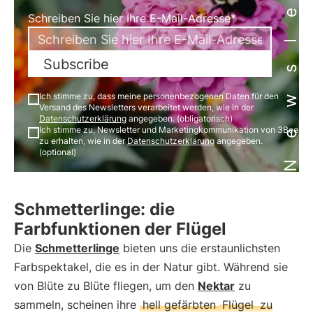
Newsletter
Schreiben Sie hier Ihre E-Mail-Adresse*
Subscribe
Ich stimme zu, dass meine personenbezogenen Daten für den
Versand des Newsletters verarbeitet werden, wie in der
Datenschutzerklärung
angegeben. (obligatorisch)
Ich stimme zu, Newsletter und Marketingkommunikation von 3Bee
zu erhalten, wie in der
Datenschutzerklärung
angegeben.
(optional)
Schmetterlinge: die
Farbfunktionen der Flügel
Die
Schmetterlinge
bieten uns die erstaunlichsten
Farbspektakel, die es in der Natur gibt. Während sie
von Blüte zu Blüte fliegen, um den
Nektar
zu
sammeln, scheinen ihre
hell gefärbten
Flügel
zu