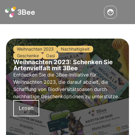
Weihnachten 2023
Nachhaltigkeit
Geschenke
Oasi
Weihnachten 2023: Schenken Sie
Artenvielfalt mit 3Bee
Entdecken Sie die 3Bee-Initiative für
Weihnachten 2023, die darauf abzielt, die
Schaffung von Biodiversitätsoasen durch
nachhaltige Geschenkoptionen zu unterstützen.
Im Rahmen von "Schenken Sie Biodiversität"
Lesen
bringt 3Bee auch die neue Ausgabe der 3Bee
Boxen auf den Markt: spezielle Geschenkboxen
für den Schutz der Biodiversität.