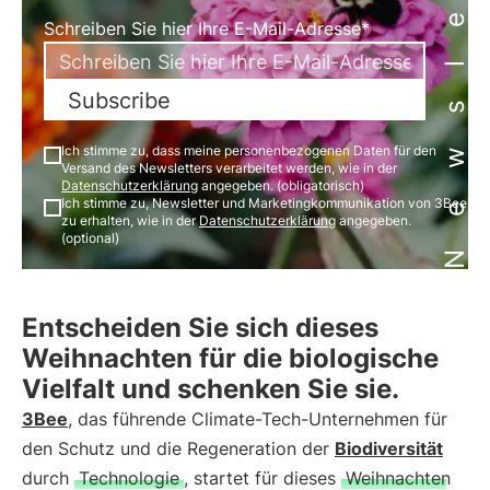
Newsletter
Schreiben Sie hier Ihre E-Mail-Adresse*
Subscribe
Ich stimme zu, dass meine personenbezogenen Daten für den
Versand des Newsletters verarbeitet werden, wie in der
Datenschutzerklärung
angegeben. (obligatorisch)
Ich stimme zu, Newsletter und Marketingkommunikation von 3Bee
zu erhalten, wie in der
Datenschutzerklärung
angegeben.
(optional)
Entscheiden Sie sich dieses
Weihnachten für die biologische
Vielfalt und schenken Sie sie.
3Bee
, das führende Climate-Tech-Unternehmen für
den Schutz und die Regeneration der
Biodiversität
durch
Technologie
, startet für dieses
Weihnachten