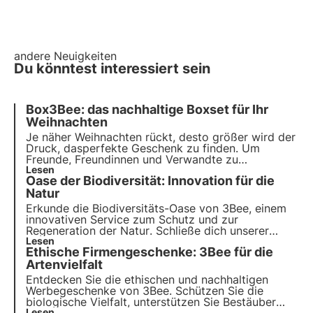
andere Neuigkeiten
Du könntest interessiert sein
Box3Bee: das nachhaltige Boxset für Ihr
Weihnachten
Je näher Weihnachten rückt, desto größer wird der
Druck, das
perfekte
Geschenk zu finden. Um
Freunde, Freundinnen und Verwandte zu
überraschen, kommt die Box3Bee zu Hilfe. Ein
Lesen
Oase der Biodiversität: Innovation für die
einzigartiges Boxset, das sich dank einer
besonderen Superkraft von seinen Mitstreitern
Natur
abhebt: dem
Schutz der Artenvielfalt
.
Erkunde die Biodiversitäts-Oase von 3Bee, einem
innovativen Service
zum Schutz und zur
Regeneration der Natur
. Schließe dich unserer
Mission an und entdecke, wie
Lesen
Technologie
und
Ethische Firmengeschenke: 3Bee für die
Nachhaltigkeit zusammenkommen, um eine
grünere Zukunft für Unternehmen und den Planeten
Artenvielfalt
zu schaffen.
Entdecken Sie die ethischen und nachhaltigen
Werbegeschenke von 3Bee. Schützen Sie die
biologische Vielfalt, unterstützen Sie Bestäuber
Lesen