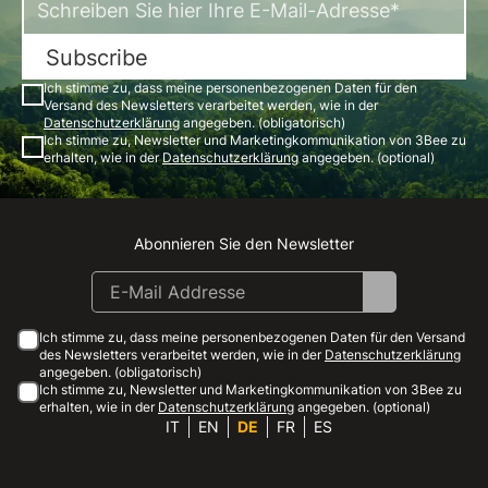
Subscribe
Ich stimme zu, dass meine personenbezogenen Daten für den
Versand des Newsletters verarbeitet werden, wie in der
Datenschutzerklärung
angegeben. (obligatorisch)
Ich stimme zu, Newsletter und Marketingkommunikation von 3Bee zu
erhalten, wie in der
Datenschutzerklärung
angegeben. (optional)
Abonnieren Sie den Newsletter
Instagram
Facebook
Linkedin
Youtube
Ich stimme zu, dass meine personenbezogenen Daten für den Versand
des Newsletters verarbeitet werden, wie in der
Datenschutzerklärung
angegeben. (obligatorisch)
Ich stimme zu, Newsletter und Marketingkommunikation von 3Bee zu
erhalten, wie in der
Datenschutzerklärung
angegeben. (optional)
IT
EN
DE
FR
ES