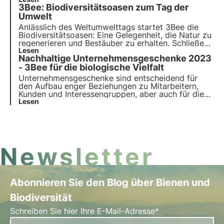
und reduzieren Sie CO2-Emissionen. Verschenken
3Bee: Biodiversitätsoasen zum Tag der
Sie technologische Bienenstöcke, Nektarbäume
und Polly House für einen grünen Fußabdruck und
Umwelt
sozial verantwortliches Branding.
Anlässlich des Weltumwelttags startet 3Bee die
Biodiversitätsoasen
: Eine Gelegenheit, die Natur zu
regenerieren und Bestäuber zu erhalten. Schließen
Sie sich uns an und entdecken Sie, wie unsere
Lesen
Nachhaltige Unternehmensgeschenke 2023
Mission
innovative Technologie und
Umweltengagement
- 3Bee für die biologische Vielfalt
kombiniert.
Unternehmensgeschenke sind entscheidend für
den Aufbau enger Beziehungen zu Mitarbeitern,
Kunden und Interessengruppen, aber auch für die
Vermittlung von Unternehmenswerten. Dabei spielt
Lesen
die Nachhaltigkeit eine immer wichtigere Rolle.
Entdecken Sie die nachhaltigen Werbegeschenke
von 3Bee: Wählen Sie aus und schenken Sie
biologische Vielfalt.
Newsletter
Abonnieren Sie den Blog über Bienen und
Biodiversität
Schreiben Sie hier Ihre E-Mail-Adresse*