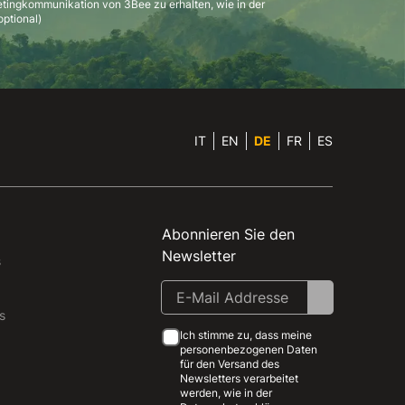
etingkommunikation von 3Bee zu erhalten, wie in der
ptional)
IT
EN
DE
FR
ES
Abonnieren Sie den
Newsletter
s
s
Ich stimme zu, dass meine
personenbezogenen Daten
für den Versand des
Newsletters verarbeitet
werden, wie in der