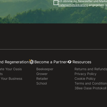
Ich stimme zu, Newsletter und Mark
Datenschutzerklärung
angegeben. (o
and Regeneration
Become a Partner
Resources
te Your Oasis
Beekeeper
Returns and Refund
ts
Grower
Privacy Policy
r Your Business
Retailer
Cookie Policy
School
Terms and Condition
3Bee Oase Protokoll