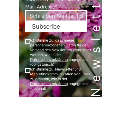
Newsletter
Mail-Adresse*
Subscribe
Ich stimme zu, dass meine
personenbezogenen Daten für den
Versand des Newsletters verarbeitet
werden, wie in der
Datenschutzerklärung
angegeben.
(obligatorisch)
Ich stimme zu, Newsletter und
Marketingkommunikation von 3Bee
zu erhalten, wie in der
Datenschutzerklärung
angegeben.
(optional)