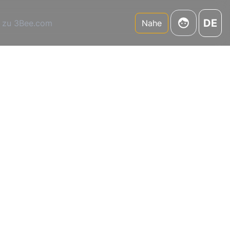
DE
 zu 3Bee.com
Nahe