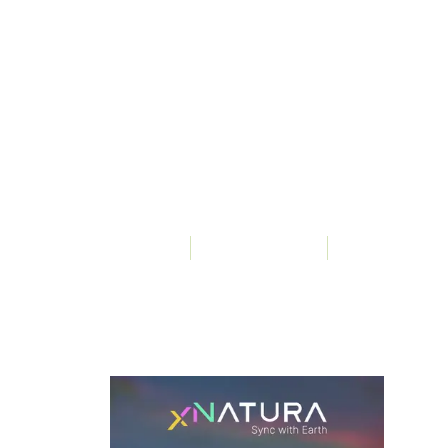
Von
undefined
undefined Aufrufe