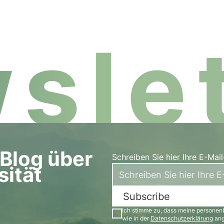
slet
Blog über
Schreiben Sie hier Ihre E-Mai
sität
Subscribe
Ich stimme zu, dass meine personen
wie in der
Datenschutzerklärung
ang