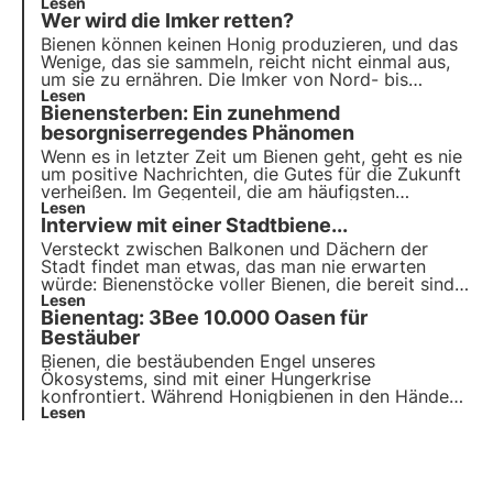
Bestäubungsleistung unverzichtbar, andererseits
Lesen
Wer wird die Imker retten?
kann der Bedarf an Pflanzenschutzmitteln zu
Problemen mit der Sterblichkeit und der
Bienen können keinen Honig produzieren, und das
Entvölkerung der Bienenstöcke führen.
Wenige, das sie sammeln, reicht nicht einmal aus,
um sie zu ernähren. Die Imker von Nord- bis
Süditalien sagen es laut und deutlich: Die Bienen
Lesen
Bienensterben: Ein zunehmend
sind gefährdet und sterben.
besorgniserregendes Phänomen
Wenn es in letzter Zeit um Bienen geht, geht es nie
um positive Nachrichten, die Gutes für die Zukunft
verheißen. Im Gegenteil, die am häufigsten
wiederkehrenden Themen sind die Gefahren, die ihr
Lesen
Interview mit einer Stadtbiene...
Überleben bedrohen, ungünstige Jahreszeiten für
die Honigproduktion, neue Krankheiten und
Versteckt zwischen Balkonen und Dächern der
Schädlinge.
Stadt findet man etwas, das man nie erwarten
würde: Bienenstöcke voller Bienen, die bereit sind,
die Blumen der Stadt zu bestäuben. In den letzten
Lesen
Bienentag: 3Bee 10.000 Oasen für
Jahren hat sich die Honigproduktion auf den
Dächern der Stadt zu einem immer beliebteren
Bestäuber
Phänomen entwickelt.
Bienen, die bestäubenden Engel unseres
Ökosystems, sind mit einer Hungerkrise
konfrontiert. Während Honigbienen in den Händen
von Imkern Schutz und Pflege finden, kämpfen
Lesen
Wildbienen allein und ohne Helden, die sie
unterstützen. 3Bee hat beschlossen, sie nicht
länger allein zu lassen und in ihre Pflege zu
investieren.