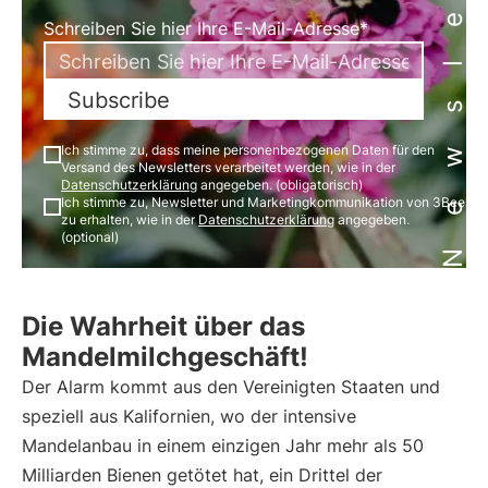
Newsletter
Schreiben Sie hier Ihre E-Mail-Adresse*
Subscribe
Ich stimme zu, dass meine personenbezogenen Daten für den
Versand des Newsletters verarbeitet werden, wie in der
Datenschutzerklärung
angegeben. (obligatorisch)
Ich stimme zu, Newsletter und Marketingkommunikation von 3Bee
zu erhalten, wie in der
Datenschutzerklärung
angegeben.
(optional)
Die Wahrheit über das
Mandelmilchgeschäft!
Der Alarm kommt aus den Vereinigten Staaten und
speziell aus Kalifornien, wo der intensive
Mandelanbau in einem einzigen Jahr mehr als 50
Milliarden Bienen getötet hat, ein Drittel der