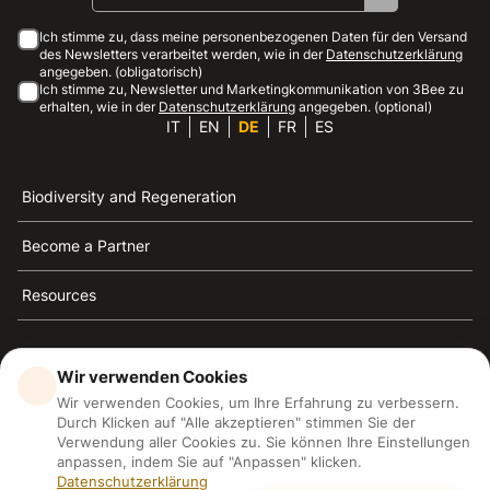
Ich stimme zu, dass meine personenbezogenen Daten für den Versand
des Newsletters verarbeitet werden, wie in der
Datenschutzerklärung
angegeben. (obligatorisch)
Ich stimme zu, Newsletter und Marketingkommunikation von 3Bee zu
erhalten, wie in der
Datenschutzerklärung
angegeben. (optional)
IT
EN
DE
FR
ES
Biodiversity and Regeneration
Become a Partner
Resources
Wir verwenden Cookies
Wir verwenden Cookies, um Ihre Erfahrung zu verbessern.
3Bee ist die Referenz für Nachhaltigkeit, Bienenschutz
Durch Klicken auf "Alle akzeptieren" stimmen Sie der
und Biodiversität
Verwendung aller Cookies zu. Sie können Ihre Einstellungen
anpassen, indem Sie auf "Anpassen" klicken.
Datenschutzerklärung
3Bee S.R.L Via Pastrengo 14, 20159, Milano (MI)