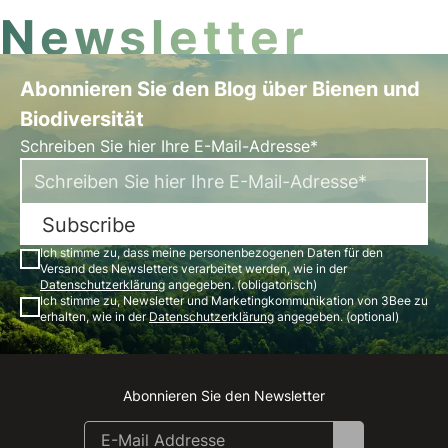
Newsletter
Abonnieren Sie den Blog über Bienen und
Biodiversität
Schreiben Sie hier Ihre E-Mail-Adresse*
Subscribe
Ich stimme zu, dass meine personenbezogenen Daten für den
Versand des Newsletters verarbeitet werden, wie in der
Datenschutzerklärung
angegeben. (obligatorisch)
Ich stimme zu, Newsletter und Marketingkommunikation von 3Bee zu
erhalten, wie in der
Datenschutzerklärung
angegeben. (optional)
Abonnieren Sie den Newsletter
Instagram
Facebook
Linkedin
Youtube