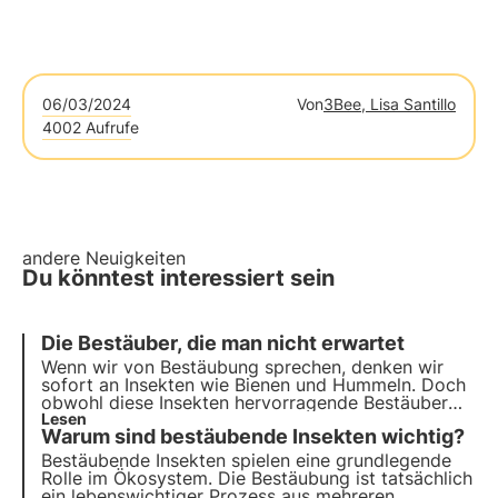
06/03/2024
Von
3Bee, Lisa Santillo
4002 Aufrufe
andere Neuigkeiten
Du könntest interessiert sein
Die Bestäuber, die man nicht erwartet
Wenn wir von Bestäubung sprechen, denken wir
sofort an Insekten wie Bienen und Hummeln. Doch
obwohl diese Insekten hervorragende Bestäuber
sind, sind sie nicht die einzigen, die zu dieser
Lesen
Warum sind bestäubende Insekten wichtig?
wichtigen Ökosystemleistung beitragen.
Bestäubende Insekten spielen eine grundlegende
Rolle im Ökosystem. Die Bestäubung ist tatsächlich
ein lebenswichtiger Prozess aus mehreren