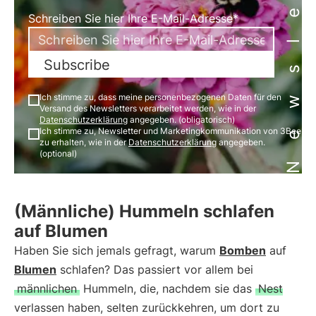
Newsletter
Schreiben Sie hier Ihre E-Mail-Adresse*
Subscribe
Ich stimme zu, dass meine personenbezogenen Daten für den
Versand des Newsletters verarbeitet werden, wie in der
Datenschutzerklärung
angegeben. (obligatorisch)
Ich stimme zu, Newsletter und Marketingkommunikation von 3Bee
zu erhalten, wie in der
Datenschutzerklärung
angegeben.
(optional)
(Männliche) Hummeln schlafen
auf Blumen
Haben Sie sich jemals gefragt, warum
Bomben
auf
Blumen
schlafen? Das passiert vor allem bei
männlichen
Hummeln, die, nachdem sie das
Nest
verlassen haben, selten zurückkehren, um dort zu