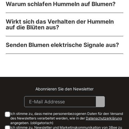
Warum schlafen Hummeln auf Blumen?
Wirkt sich das Verhalten der Hummeln
auf die Blüten aus?
Senden Blumen elektrische Signale aus?
Abonnieren Sie den Newsletter
Instagram
Facebook
Linkedin
Youtube
Ich stimme zu, dass meine personenbezogenen Daten für den Versand
des Newsletters verarbeitet werden, wie in der
Datenschutzerklärung
angegeben. (obligatorisch)
Ich stimme zu, Newsletter und Marketingkommunikation von 3Bee zu