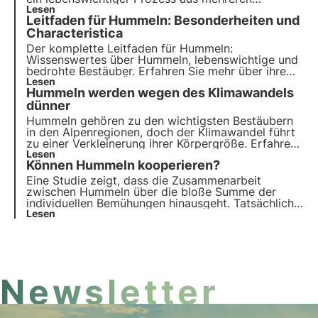
Gründen. Lassen Sie uns dies in diesem Artikel
Lesen
Leitfaden für Hummeln: Besonderheiten und
gemeinsam entdecken, indem wir einige
interessante Fakten vertiefen, einschließlich der
Characteristica
verschiedenen Bestäubungsm
Der komplette Leitfaden für Hummeln:
Wissenswertes über Hummeln, lebenswichtige und
bedrohte Bestäuber. Erfahren Sie mehr über ihre
wichtige Rolle im Ökosystem und die
Lesen
Hummeln werden wegen des Klimawandels
Herausforderungen, die sie bedrohen. Machen Sie
mit bei 3Bee, um diese wertvollen Insekten zu
dünner
schützen.
Hummeln gehören zu den wichtigsten Bestäubern
in den Alpenregionen, doch der Klimawandel führt
zu einer Verkleinerung ihrer Körpergröße. Erfahren
Sie in diesem Artikel, wie sich dieses Phänomen
Lesen
Können Hummeln kooperieren?
auf das Ökosystem der Berge und die Artenvielfalt
auswirken könnte.
Eine Studie zeigt, dass die Zusammenarbeit
zwischen Hummeln über die bloße Summe der
individuellen Bemühungen hinausgeht. Tatsächlich
scheinen diese bestäubenden Insekten in der Lage
Lesen
zu sein, zu lernen, sich zu koordinieren und
zusammenzuarbeiten, um ein gemeinsames Ziel zu
erreichen, z. B. einen Stein zu bewegen, um eine
Belohnung zu erhalten.
Newsletter