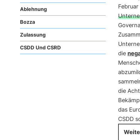
Februar
Ablehnung
Untern
Bozza
Governa
Zusamm
Zulassung
Unterne
CSDD Und CSRD
die
nega
Mensche
abzumil
sammeln
die Ach
Bekämpf
das Euro
CSDD sol
Weite