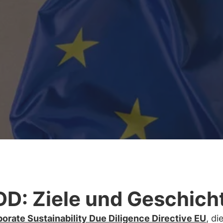
D: Ziele und Geschich
orate Sustainability Due Diligence Directive EU
, di