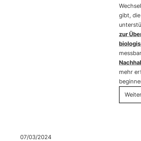
Wechsel
gibt, di
unterst
zur Übe
biologi
messbar
Nachhal
mehr erf
beginne
Weite
07/03/2024