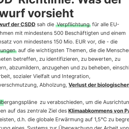
wurf vorsieht
wurf der CSDD
sah die
Verpflichtung
für alle EU-
hmen mit mindestens 500 Beschäftigten und einem
satz von mindestens 150 Mio. EUR vor, die - die
kungen
auf die wichtigsten Themen, die die Mensch
eten betreffen, zu identifizieren, zu bewerten, zu
ern, abzumildern, anzugehen und zu beheben, einschl
beit, sozialer Vielfalt und Integration,
erschmutzung, Abholzung,
Verlust der biologische
übergangspläne
zu verabschieden, um die Ausrichtun
ten auf das zentrale Ziel des
Klimaabkommens von Pa
isten, d.h. die globale Erwärmung auf 1,5°C zu begr
hrung eines
Systems zur Überwachung der Arbeit von