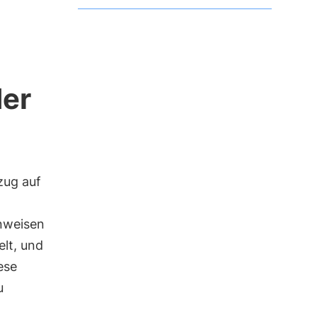
der
zug auf
inweisen
elt, und
ese
u