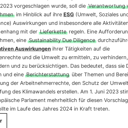
 2023 vorgeschlagen wurde, soll die
Verantwortung 
ehmen
im Hinblick auf ihre
ESG
(Umwelt, Soziales un
nce) Auswirkungen und insbesondere alle Aktivitäte
enhang mit der
Lieferkette
regeln. Eine Aufforderun
hmen, eine
Sustainability Due Diligence
durchzuführ
tiven Auswirkungen
ihrer Tätigkeiten auf die
nrechte und die Umwelt zu ermitteln, zu verhindern,
dern und zu berücksichtigen. Das bedeutet, dass sie
 und eine
Berichterstattung
über Themen und Berei
tung der Arbeitnehmerrechte, den Schutz der Umwelt
ung des Klimawandels erstellen. Am 1. Juni 2023 st
päische Parlament mehrheitlich für diesen Vorschlag
lte im Laufe des Jahres 2024 in Kraft treten.
r