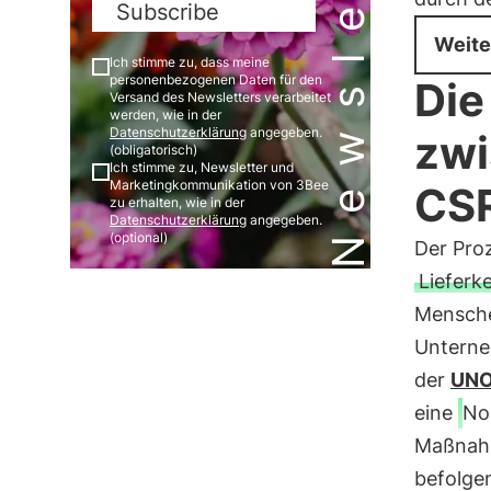
Newsletter
Subscribe
Weite
Ich stimme zu, dass meine
personenbezogenen Daten für den
Die
Versand des Newsletters verarbeitet
werden, wie in der
Datenschutzerklärung
angegeben.
zwi
(obligatorisch)
Ich stimme zu, Newsletter und
Marketingkommunikation von 3Bee
CSR
zu erhalten, wie in der
Datenschutzerklärung
angegeben.
(optional)
Der Proz
Lieferk
Mensche
Unterne
der
UN
eine
No
Maßnahm
befolgen