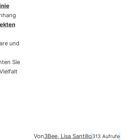
inie
enhang
jekten
bare und
ten Sie
ielfalt
Von
3Bee, Lisa Santillo
313 Aufrufe