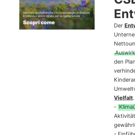
Ent
Der
Ent
Unterne
Nettoum
Auswir
den Plan
verhind
Kinderar
Umweltv
Vielfalt
.
-
Klima
Aktivitä
gewährle
- Einfü