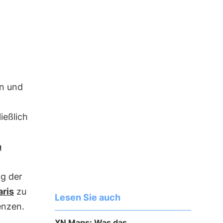
en und
ießlich
n
g der
ris
zu
Lesen Sie auch
enzen.
XN Maps: Was das