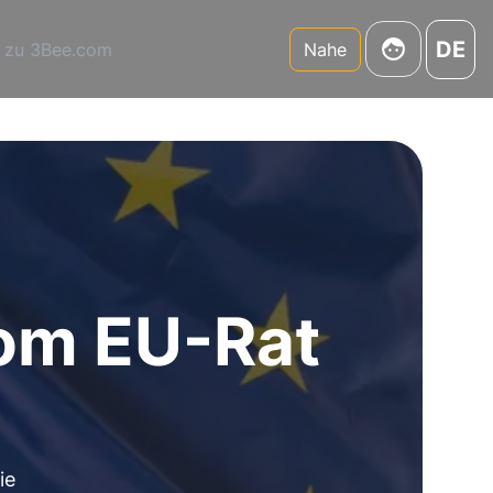
DE
 zu 3Bee.com
Nahe
om EU-Rat
ie