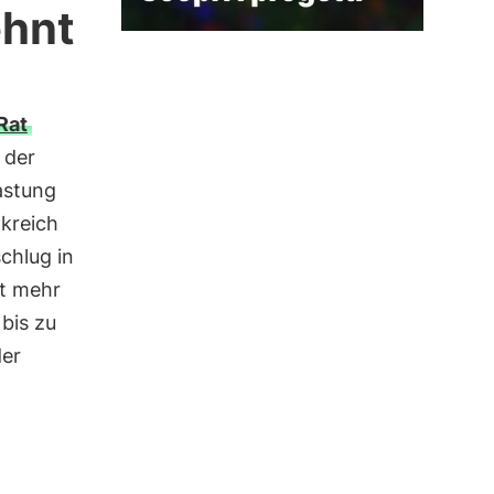
ehnt
Rat
 der
astung
kreich
chlug in
it mehr
bis zu
er