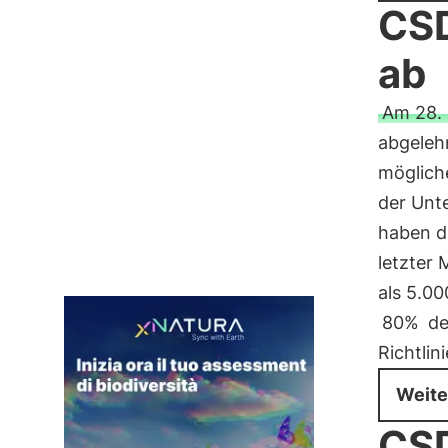
CSD
ab
Am 28. 
abgeleh
möglich
der Unt
haben di
letzter
als 5.0
80%
de
Richtli
Weite
CSD