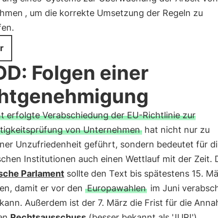
ehmen
, um die korrekte Umsetzung der Regeln zu
fen.
r
D: Folgen einer
chtgenehmigung
ht erfolgte Verabschiedung der EU-Richtlinie zur
tigkeitsprüfung von Unternehmen
hat nicht nur zu
ner Unzufriedenheit geführt, sondern bedeutet für d
chen Institutionen auch einen Wettlauf mit der Zeit. 
sche Parlament
sollte den Text bis spätestens 15. M
n, damit er vor den
Europawahlen
im Juni verabsc
ann. Außerdem ist der 7. März die Frist für die Ann
den
Rechtsausschuss
(besser bekannt als 'JURI').