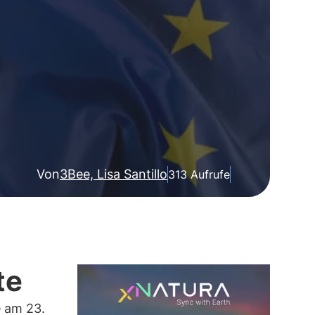
Von
3Bee, Lisa Santillo
313 Aufrufe
te
e am 23.