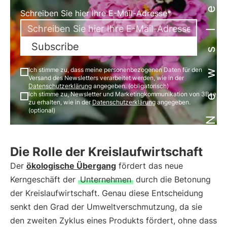
Newsletter
Schreiben Sie hier Ihre E-Mail-Adresse*
Subscribe
Ich stimme zu, dass meine personenbezogenen Daten für den
Versand des Newsletters verarbeitet werden, wie in der
Datenschutzerklärung
angegeben. (obligatorisch)
Ich stimme zu, Newsletter und Marketingkommunikation von 3Bee
zu erhalten, wie in der
Datenschutzerklärung
angegeben.
(optional)
Die Rolle der Kreislaufwirtschaft
Der
ökologische Übergang
fördert das neue
Kerngeschäft der
Unternehmen
durch die Betonung
der Kreislaufwirtschaft. Genau diese Entscheidung
senkt den Grad der Umweltverschmutzung, da sie
den zweiten Zyklus eines Produkts fördert, ohne dass