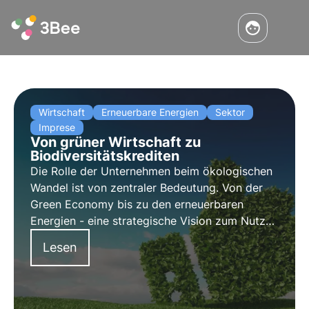
Wirtschaft
Erneuerbare Energien
Sektor
Imprese
Von grüner Wirtschaft zu
Biodiversitätskrediten
Die Rolle der Unternehmen beim ökologischen
Wandel ist von zentraler Bedeutung. Von der
Green Economy bis zu den erneuerbaren
Energien - eine strategische Vision zum Nutzen
der Umwelt wird immer wichtiger. In diesem
Lesen
Zusammenhang kommen Biodiversitäts-
Credits, ein wichtiges neues Instrument für
Unternehmen, ins Spiel.