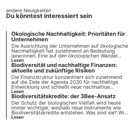
andere Neuigkeiten
Du könntest interessiert sein
Ökologische Nachhaltigkeit: Prioritäten für
Unternehmen
Die Ausrichtung der Unternehmen auf ökologische
Nachhaltigkeit hat zunehmend an Bedeutung
gewonnen. Eine auf den ökologischen Wandel
ausgerichtete Unternehmensstrategie ist keine
Lesen
Biodiversität und nachhaltige Finanzen:
Option, sondern eine Notwendigkeit. Lassen Sie
uns sehen, wie Sie sie zu Ihrer eigenen machen
aktuelle und zukünftige Risiken
können, um zu wachsen und die Wirtschaft
Die Finanzstruktur konzentriert sich zunehmend
anzukurbeln.
auf die Ziele der Agenda 2030 für nachhaltige
Entwicklung und schließt neue nachhaltige
Produkte ein, die dem Schutz der biologischen
Lesen
Biodiversitätskredite: der 3Bee-Ansatz
Vielfalt gewidmet sind. Der ESMA-Bericht
unterstreicht die Bedeutung von
Der Schutz der biologischen Vielfalt wird heute
Bewertungsberichten zur Vermeidung des
immer wichtiger, weshalb neue Instrumente wie
Greenwashing-Risikos.
Biodiversitätskredite entstehen. Was sind sie? Wie
funktionieren sie? In welchen Ländern der Welt gibt
Lesen
es sie offiziell? Lesen Sie mehr in diesem Artikel
und entdecken Sie die Rolle von 3Bee in diesem
Zusammenhang.