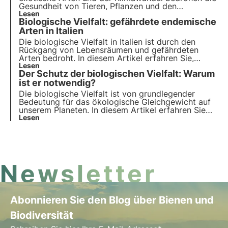
Gesundheit von Tieren, Pflanzen und den
Lebensräumen, in denen sie leben. Das UN-
Lesen
Biologische Vielfalt: gefährdete endemische
Programm bis 2030 ruft zu Schutz und
Wiederherstellung auf. Doch es ist rechtzeitiges
Arten in Italien
Handeln erforderlich.
Die biologische Vielfalt in Italien ist durch den
Rückgang von Lebensräumen und gefährdeten
Arten bedroht. In diesem Artikel erfahren Sie,
welche endemischen Arten in Italien bedroht sind
Lesen
Der Schutz der biologischen Vielfalt: Warum
und wie das Projekt Biodiversitätsoase von 3Bee
zur Schaffung des größten ökologischen Korridors
ist er notwendig?
Europas beitragen kann.
Die biologische Vielfalt ist von grundlegender
Bedeutung für das ökologische Gleichgewicht auf
unserem Planeten. In diesem Artikel erfahren Sie
mehr über die Bedeutung der von ihr erbrachten
Lesen
Ökosystemleistungen, die Kosten ihres Verlusts und
die wichtigsten Strategien für ihre Erhaltung.
Newsletter
Abonnieren Sie den Blog über Bienen und
Biodiversität