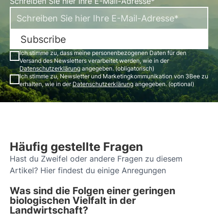
Schreiben Sie hier Ihre E-Mail-Adresse*
Subscribe
Ich stimme zu, dass meine personenbezogenen Daten für den
Versand des Newsletters verarbeitet werden, wie in der
Datenschutzerklärung
angegeben. (obligatorisch)
Ich stimme zu, Newsletter und Marketingkommunikation von 3Bee zu
erhalten, wie in der
Datenschutzerklärung
angegeben. (optional)
Häufig gestellte Fragen
Hast du Zweifel oder andere Fragen zu diesem
Artikel? Hier findest du einige Anregungen
Was sind die Folgen einer geringen
biologischen Vielfalt in der
Landwirtschaft?