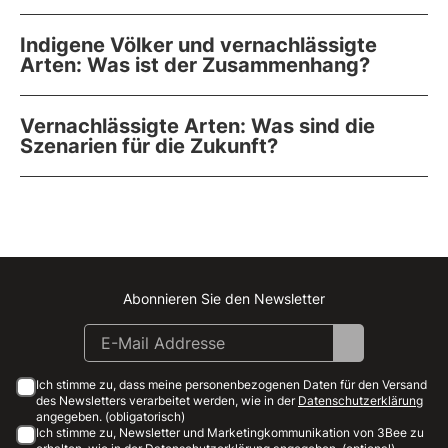
Indigene Völker und vernachlässigte
Arten: Was ist der Zusammenhang?
Vernachlässigte Arten: Was sind die
Szenarien für die Zukunft?
Abonnieren Sie den Newsletter
Instagram
Facebook
Linkedin
Youtube
Ich stimme zu, dass meine personenbezogenen Daten für den Versand
des Newsletters verarbeitet werden, wie in der
Datenschutzerklärung
angegeben. (obligatorisch)
Ich stimme zu, Newsletter und Marketingkommunikation von 3Bee zu