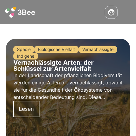
Specie
Biologische Vielfalt
Vernachlässigte
Indigene
Vernachlässigte Arten: der
Schlüssel zur Artenvielfalt
In der Landschaft der pflanzlichen Biodiversität
werden einige Arten oft vernachlässigt, obwohl
sie für die Gesundheit der Ökosysteme von
entscheidender Bedeutung sind. Diese
"vernachlässigten Arten" stellen eine
Lesen
unterschätzte Ressource dar, die jedoch der
Schlüssel zum Erhalt der biologischen Vielfalt
sein könnte.