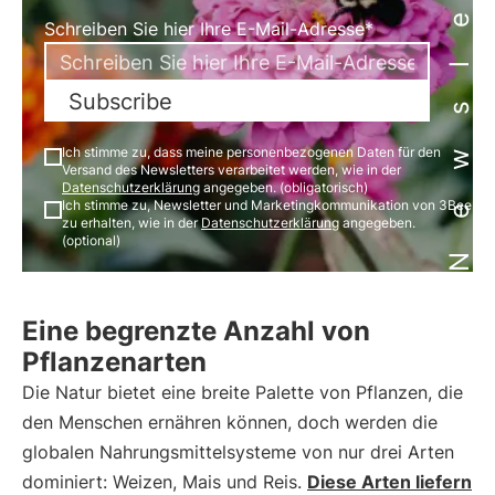
Newsletter
Schreiben Sie hier Ihre E-Mail-Adresse*
Subscribe
Ich stimme zu, dass meine personenbezogenen Daten für den
Versand des Newsletters verarbeitet werden, wie in der
Datenschutzerklärung
angegeben. (obligatorisch)
Ich stimme zu, Newsletter und Marketingkommunikation von 3Bee
zu erhalten, wie in der
Datenschutzerklärung
angegeben.
(optional)
Eine begrenzte Anzahl von
Pflanzenarten
Die Natur bietet eine breite Palette von Pflanzen, die
den Menschen ernähren können, doch werden die
globalen Nahrungsmittelsysteme von nur drei Arten
dominiert: Weizen, Mais und Reis.
Diese Arten liefern