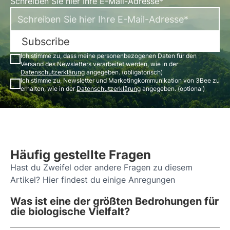
Schreiben Sie hier Ihre E-Mail-Adresse*
Subscribe
Ich stimme zu, dass meine personenbezogenen Daten für den
Versand des Newsletters verarbeitet werden, wie in der
Datenschutzerklärung
angegeben. (obligatorisch)
Ich stimme zu, Newsletter und Marketingkommunikation von 3Bee zu
erhalten, wie in der
Datenschutzerklärung
angegeben. (optional)
Häufig gestellte Fragen
Hast du Zweifel oder andere Fragen zu diesem
Artikel? Hier findest du einige Anregungen
Was ist eine der größten Bedrohungen für
die biologische Vielfalt?