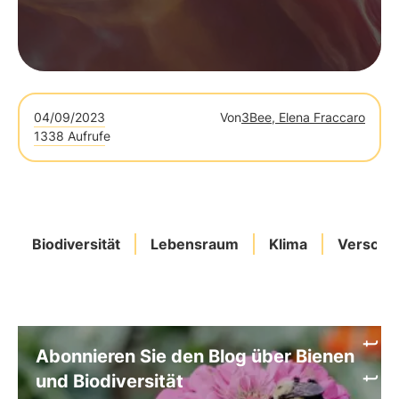
04/09/2023
Von
3Bee, Elena Fraccaro
1338 Aufrufe
Biodiversität
Lebensraum
Klima
Verschm
Abonnieren Sie den Blog über Bienen
und Biodiversität