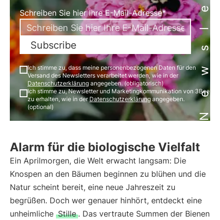
Newsletter
Schreiben Sie hier Ihre E-Mail-Adresse*
Subscribe
Ich stimme zu, dass meine personenbezogenen Daten für den
Versand des Newsletters verarbeitet werden, wie in der
Datenschutzerklärung
angegeben. (obligatorisch)
Ich stimme zu, Newsletter und Marketingkommunikation von 3Bee
zu erhalten, wie in der
Datenschutzerklärung
angegeben.
(optional)
Alarm für die biologische Vielfalt
Ein Aprilmorgen, die Welt erwacht langsam: Die
Knospen an den Bäumen beginnen zu blühen und die
Natur scheint bereit, eine neue Jahreszeit zu
begrüßen. Doch wer genauer hinhört, entdeckt eine
unheimliche
Stille
. Das vertraute Summen der Bienen