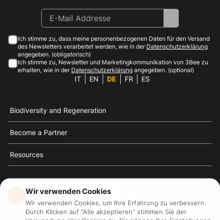
Ich stimme zu, dass meine personenbezogenen Daten für den Versand
des Newsletters verarbeitet werden, wie in der
Datenschutzerklärung
angegeben. (obligatorisch)
Ich stimme zu, Newsletter und Marketingkommunikation von 3Bee zu
erhalten, wie in der
Datenschutzerklärung
angegeben. (optional)
IT
EN
DE
FR
ES
Biodiversity and Regeneration
Become a Partner
Resources
Wir verwenden Cookies
Wir verwenden Cookies, um Ihre Erfahrung zu verbessern.
3Bee ist die Referenz für Nachhaltigkeit, Bienenschutz
Durch Klicken auf "Alle akzeptieren" stimmen Sie der
und Biodiversität