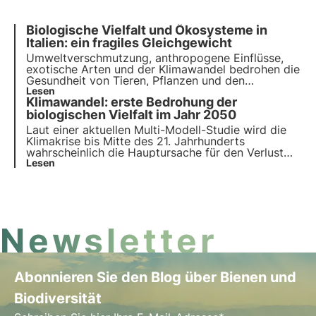
Biologische Vielfalt und Ökosysteme in
Italien: ein fragiles Gleichgewicht
Umweltverschmutzung, anthropogene Einflüsse,
exotische Arten und der Klimawandel bedrohen die
Gesundheit von Tieren, Pflanzen und den
Lebensräumen, in denen sie leben. Das UN-
Lesen
Klimawandel: erste Bedrohung der
Programm bis 2030 ruft zu Schutz und
Wiederherstellung auf. Doch es ist rechtzeitiges
biologischen Vielfalt im Jahr 2050
Handeln erforderlich.
Laut einer aktuellen Multi-Modell-Studie wird die
Klimakrise bis Mitte des 21. Jahrhunderts
wahrscheinlich die Hauptursache für den Verlust
der biologischen Vielfalt sein. Lesen Sie mehr über
Lesen
die Ursachen des Verlusts der biologischen Vielfalt.
Newsletter
Abonnieren Sie den Blog über Bienen und
Biodiversität