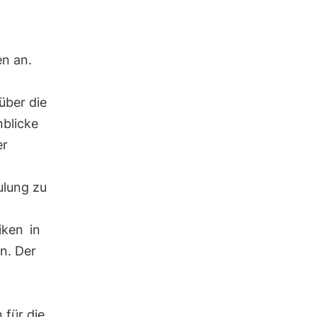
n an.
über die
nblicke
er
ulung zu
iken
in
n. Der
für die