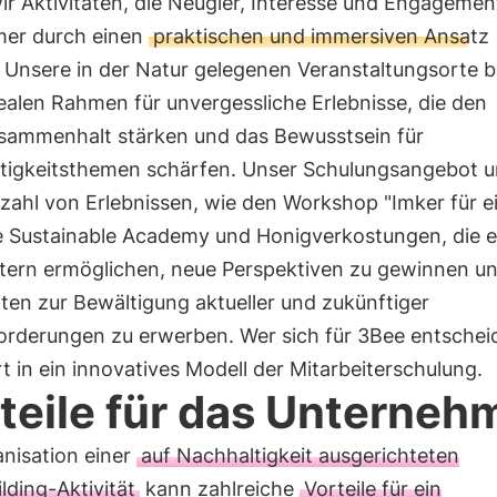
ir Aktivitäten, die Neugier, Interesse und Engagemen
mer durch einen
praktischen und immersiven Ansatz
 Unsere in der Natur gelegenen Veranstaltungsorte b
ealen Rahmen für unvergessliche Erlebnisse, die den
ammenhalt stärken und das Bewusstsein für
tigkeitsthemen schärfen. Unser Schulungsangebot 
lzahl von Erlebnissen, wie den Workshop "Imker für e
ie Sustainable Academy und Honigverkostungen, die 
itern ermöglichen, neue Perspektiven zu gewinnen u
ten zur Bewältigung aktueller und zukünftiger
orderungen zu erwerben. Wer sich für 3Bee entschei
rt in ein innovatives Modell der Mitarbeiterschulung.
teile für das Unterneh
anisation einer
auf Nachhaltigkeit ausgerichteten
ding-Aktivität
kann zahlreiche
Vorteile für ein