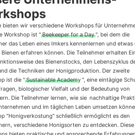
rkshops
e bieten wir verschiedene Workshops für Unternehme
e Workshop ist "
Beekeeper for a Day
", bei dem die
mer das Leben eines Imkers kennenlernen und etwas 
 Bienen erfahren können. Die Teilnehmer erhalten Ei
Funktionsweise des Bienenstocks, den Lebenszyklus d
und die Techniken der Honigproduktion. Der zweite
 ist die "
Sustainable Academy
", eine eintägige Sch
ragen, biologischer Vielfalt und der Bedeutung von
rn. Die Teilnehmer lernen, wie sie
nachhaltige Prakt
nternehmen und im täglichen Leben umsetzen könne
p "Honigverkostung" schließlich ermöglicht es den
mern, verschiedene Honigsorten zu entdecken. Diese
ps bieten praktische und ansprechende Erfahrungen 