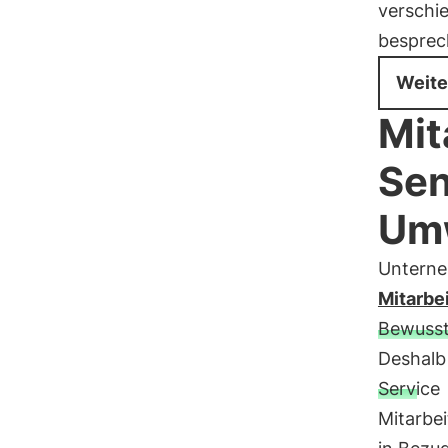
verschi
besprec
Weite
Mit
Sen
Um
Untern
Mitarbe
Bewussts
Deshalb
Service
Mitarbe