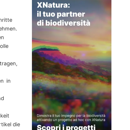
ritte
ehmen.
en
olle
tragen,
en
in
nd
keit
ikel die