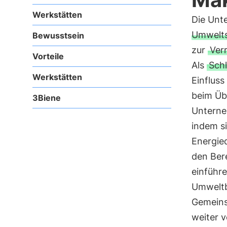
Werkstätten
Die Unt
Umwelt
Bewusstsein
zur
Ver
Vorteile
Als
Sch
Werkstätten
Einfluss
beim Üb
3Biene
Unterne
indem s
Energie
den Ber
einführ
Umweltbe
Gemeins
weiter v