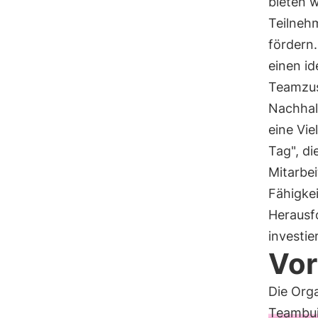
bieten w
Teilneh
fördern.
einen id
Teamzus
Nachhal
eine Vie
Tag", d
Mitarbe
Fähigkei
Herausf
investie
Vor
Die Org
Teambuil