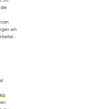
n. Im
die
rcen
ungen am
rbeiter
.
n
al
atz
den