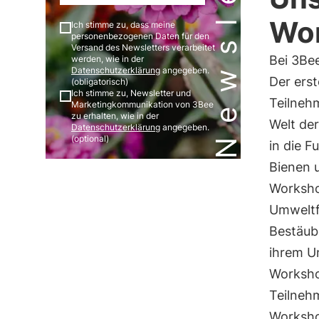
Newsletter
Wo
Ich stimme zu, dass meine
personenbezogenen Daten für den
Versand des Newsletters verarbeitet
Bei 3Be
werden, wie in der
Datenschutzerklärung
angegeben.
Der erst
(obligatorisch)
Ich stimme zu, Newsletter und
Teilneh
Marketingkommunikation von 3Bee
zu erhalten, wie in der
Welt der
Datenschutzerklärung
angegeben.
(optional)
in die 
Bienen 
Workshop
Umweltf
Bestäube
ihrem U
Worksho
Teilneh
Worksho