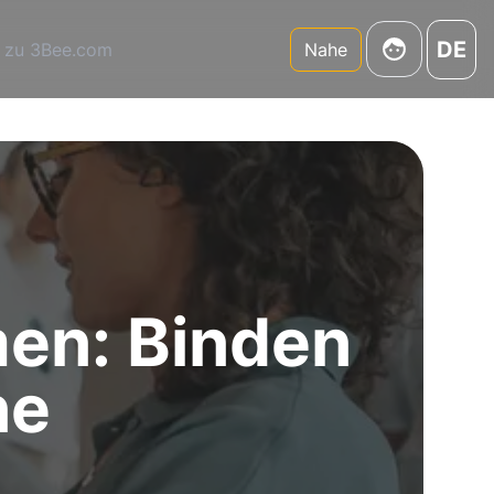
DE
 zu 3Bee.com
Nahe
en: Binden
ne