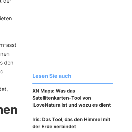
t der
ieten
umfasst
inen
es den
nd
Lesen Sie auch
det,
XN Maps: Was das
Satellitenkarten-Tool von
iLoveNatura ist und wozu es dient
men
Iris: Das Tool, das den Himmel mit
der Erde verbindet