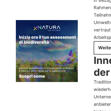
in Bezug
Rahmen 
Teilnehm
Umweltv
vertrau
Arbeitsp
Weite
Inn
der
Traditi
wiederho
Unterne
anbiete