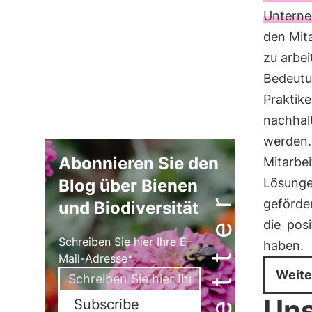
Untern
den Mit
zu arbei
Bedeutun
Praktik
nachhal
werden.
Abonnieren Sie den
Mitarbe
Blog über Bienen
Lösung
geförder
und Biodiversität
die
pos
Schreiben Sie hier Ihre E-
haben.
Mail-Adresse*
Weite
Uns
Subscribe