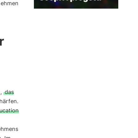
rnehmen
r
n,
das
härfen.
ucation
nehmens