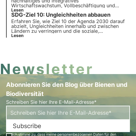
nachhaltiges und integratives
Wirtschaftswachstum, Vollbeschäftigung und
menschenwürdige Arbeit für alle zu fördern. In
Lesen
SDG-Ziel 10: Ungleichheiten abbauen
diesem Artikel untersuchen wir die Ziele und
Herausforderungen von Ziel 8,aber auch einige
Erfahren Sie, wie Ziel 10 der Agenda 2030 darauf
soziale Initiativen zur Förderung menschenwürdiger
abzielt, Ungleichheiten innerhalb und zwischen
Beschäftigung.
Ländern zu verringern und die soziale,
wirtschaftliche und politische Inklusion zu fördern.
Lesen
Erforschen Sie die Hauptursachen für globale und
nationale Ungleichheiten und innovative Lösungen.
Newsletter
Abonnieren Sie den Blog über Bienen und
Biodiversität
Schreiben Sie hier Ihre E-Mail-Adresse*
Subscribe
Ich stimme zu, dass meine personenbezogenen Daten für den