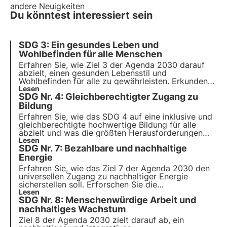
andere Neuigkeiten
Du könntest interessiert sein
SDG 3: Ein gesundes Leben und
Wohlbefinden für alle Menschen
Erfahren Sie, wie Ziel 3 der Agenda 2030 darauf
abzielt, einen gesunden Lebensstil und
Wohlbefinden für alle zu gewährleisten. Erkunden
Sie die wichtigsten Ziele und Herausforderungen,
Lesen
SDG Nr. 4: Gleichberechtigter Zugang zu
wie Frankreich Fortschritte bei der Umsetzung
macht und wie Unternehmen zu diesem Ziel
Bildung
beitragen können.
Erfahren Sie, wie das SDG 4 auf eine inklusive und
gleichberechtigte hochwertige Bildung für alle
abzielt und was die größten Herausforderungen
und Chancen sind, um dieses Ziel zu erreichen.
Lesen
SDG Nr. 7: Bezahlbare und nachhaltige
Erfahren Sie außerdem, wie 3Bee die
Umweltbildung und die Weiterbildung für
Energie
Erwachsene fördert.
Erfahren Sie, wie das Ziel 7 der Agenda 2030 den
universellen Zugang zu nachhaltiger Energie
sicherstellen soll. Erforschen Sie die
Herausforderungen und Lösungen zur Förderung
Lesen
SDG Nr. 8: Menschenwürdige Arbeit und
von erneuerbaren Energien und Energieeffizienz,
die Rolle der Wirtschaft und innovative Projekte in
nachhaltiges Wachstum
diesem Bereich.
Ziel 8 der Agenda 2030 zielt darauf ab, ein