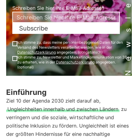
Newsletter
Schreiben Sie hier Ihre E-Mail-Adresse*
Subscribe
Ich stimme zu, dass meine personenbezogenen Daten für den
Versand des Newsletters verarbeitet werden, wie in der
Datenschutzerklärung
angegeben. (obligatorisch)
Ich stimme zu, Newsletter und Marketingkommunikation von 3Bee
zu erhalten, wie in der
Datenschutzerklärung
angegeben.
(optional)
Einführung
Ziel 10 der Agenda 2030 zielt darauf ab,
Ungleichheiten innerhalb und zwischen Ländern
zu
verringern und die soziale, wirtschaftliche und
politische Inklusion zu fördern. Ungleichheit ist eines
der größten Hindernisse für eine nachhaltige