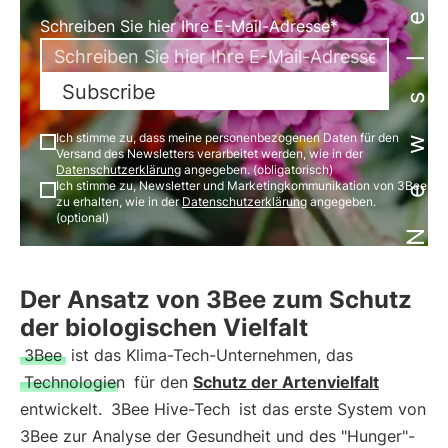
Newsletter
Schreiben Sie hier Ihre E-Mail-Adresse*
Subscribe
Ich stimme zu, dass meine personenbezogenen Daten für den
Versand des Newsletters verarbeitet werden, wie in der
Datenschutzerklärung
angegeben. (obligatorisch)
Ich stimme zu, Newsletter und Marketingkommunikation von 3Bee
zu erhalten, wie in der
Datenschutzerklärung
angegeben.
(optional)
Der Ansatz von 3Bee zum Schutz
der biologischen Vielfalt
3Bee
ist das Klima-Tech-Unternehmen, das
Technologien
für den
Schutz der Artenvielfalt
entwickelt.
3Bee Hive-Tech
ist das erste System von
3Bee zur Analyse der Gesundheit und des "Hunger"-