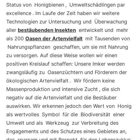
Status von
Honigbienen
,
Umweltschädlingen par
excellence
. Im Laufe der Zeit haben wir weitere
Technologien zur Untersuchung und
Überwachung
aller
bestäubenden Insekten
entwickelt und
mehr
als 200
Oasen der Artenvielfalt
mit Tausenden von
Nahrungspflanzen
geschaffen, um sie mit Nahrung
zu versorgen. Auf diese Weise wollen wir einen
positiven Kreislauf schaffen: Unsere Imker werden
zwangsläufig zu
Oasenzüchtern und Förderern der
ökologischen Artenvielfalt
.
Wir fördern keine
Massenproduktion und intensive Zucht
, die sich
negativ auf die Artenvielfalt und die Bestäuber
auswirken. Wir erkennen jedoch den Wert von
Honig
als wertvolles
Symbol
für die
Biodiversität
einer
Umwelt und als
Werkzeug
zur Verbreitung des
Engagements und des Schutzes eines Gebietes an,
das
sparsam und mit Respekt
für den Lebenszyklus