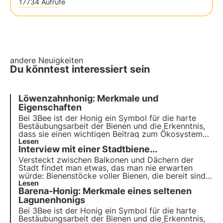
17734 Aufrufe
andere Neuigkeiten
Du könntest interessiert sein
Löwenzahnhonig: Merkmale und
Eigenschaften
Bei 3Bee ist der Honig ein Symbol für die harte
Bestäubungsarbeit der Bienen und die Erkenntnis,
dass sie einen wichtigen Beitrag zum Ökosystem
leisten. Unsere Projekte unterstützen die
Lesen
Interview mit einer Stadtbiene...
Artenvielfalt und sorgen durch unsere Züchter für
eine gesunde Umwelt für Bestäuber.
Versteckt zwischen Balkonen und Dächern der
Stadt findet man etwas, das man nie erwarten
würde: Bienenstöcke voller Bienen, die bereit sind,
die Blumen der Stadt zu bestäuben. In den letzten
Lesen
Barena-Honig: Merkmale eines seltenen
Jahren hat sich die Honigproduktion auf den
Dächern der Stadt zu einem immer beliebteren
Lagunenhonigs
Phänomen entwickelt.
Bei 3Bee ist der Honig ein Symbol für die harte
Bestäubungsarbeit der Bienen und die Erkenntnis,