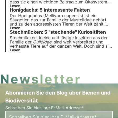
dass sie einen wichtigen Beitrag zum Ökosystem
leisten. Unsere Projekte unterstützen die
Lesen
Honigdachs: 5 interessante Fakten
biologische Vielfalt und sorgen durch unsere
Züchter für eine gesunde Umwelt für Bestäuber.
Der Honigdachs (Mellivora capensis) ist ein
Säugetier, das zur Familie der Mustelidae gehört
und zu den aggressivsten Tieren der Welt zählt.
Wussten Sie, dass er gegen Schlangengift immun
Lesen
Stechmücken: 5 "stechende" Kuriositäten
ist? In diesem Artikel erfahren Sie fünf interessante
Fakten über den Honigdachs.
Stechmücken, kleine und lästige Insekten aus der
Familie der
Culicidae
, sind weit verbreitete und
verhasste Tiere auf der ganzen Welt. Doch sind sie
wirklich so nutzlos, wie wir oft denken? In diesem
Lesen
Artikel erfahren wir fünf interessante Fakten über
diese unglaublichen Zweiflügler.
Newsletter
Abonnieren Sie den Blog über Bienen und
Biodiversität
Schreiben Sie hier Ihre E-Mail-Adresse*