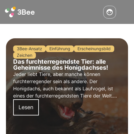
3Bee-Ansatz
Einführung
Erscheinungsbild
Zeichen
Das furchterregendste Tier: alle
Geheimnisse des Honigdachses!
Jeder liebt Tiere, aber manche können
furchterregender sein als andere. Der
Honigdachs, auch bekannt als Laufvogel, ist
eines der furchterregendsten Tiere der Welt.
Sie sind furchtlos und unerbittlich und dafür
Lesen
bekannt, dass sie in der Lage sind, Tiere zu
erlegen, die viel größer sind als sie selbst.