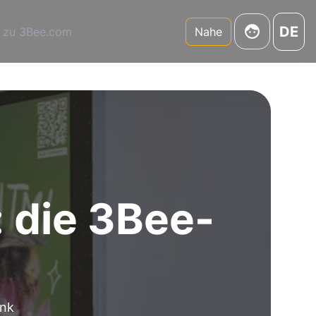
DE
 zu 3Bee.com
Nahe
 die 3Bee-
ank