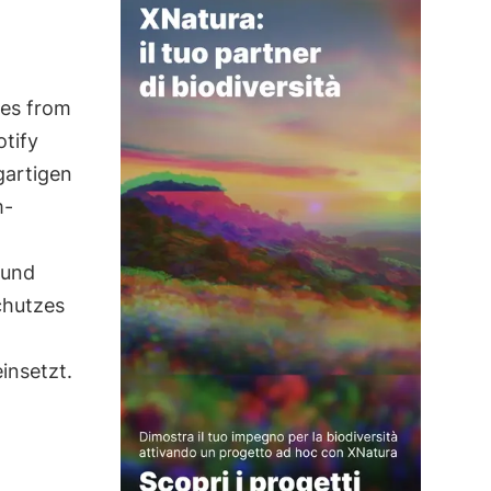
ces from
otify
gartigen
m-
 und
chutzes
insetzt.