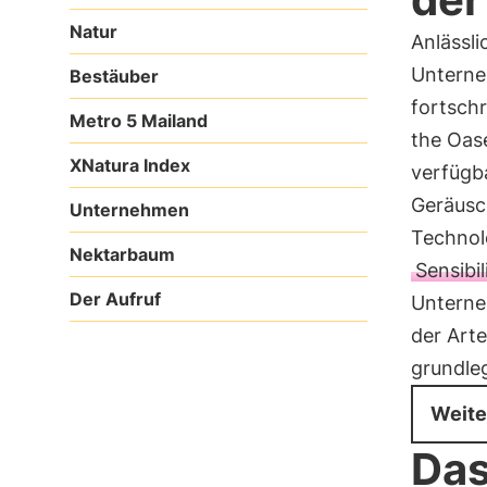
Natur
Anlässl
Unterne
Bestäuber
fortschr
Metro 5 Mailand
the Oase
XNatura Index
verfügba
Geräus
Unternehmen
Technol
Nektarbaum
Sensibi
Der Aufruf
Unterne
der Arte
grundleg
Weite
Das