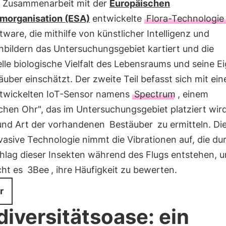
in Zusammenarbeit mit der
Europäischen
morganisation (ESA)
entwickelte
Flora-Technologie
tware, die mithilfe von künstlicher Intelligenz und
enbildern das Untersuchungsgebiet kartiert und die
lle biologische Vielfalt des Lebensraums und seine E
äuber einschätzt. Der zweite Teil befasst sich mit ei
twickelten IoT-Sensor namens
Spectrum
, einem
chen Ohr", das im Untersuchungsgebiet platziert wird
und Art der vorhandenen
Bestäuber
zu ermitteln. Di
vasive Technologie nimmt die Vibrationen auf, die du
chlag dieser Insekten während des Flugs entstehen, 
cht es
3Bee
, ihre Häufigkeit zu bewerten.
r
diversitätsoase: ein