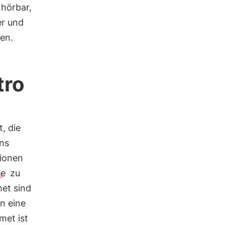
 hörbar,
er und
en.
tro
, die
ns
tionen
te
zu
met sind
in eine
met ist