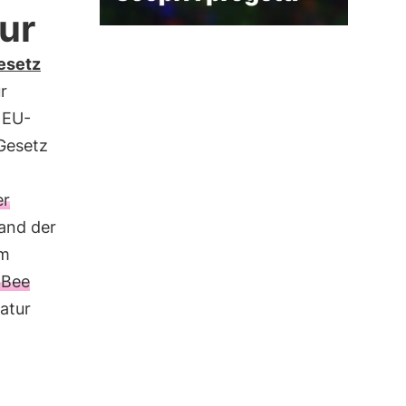
ur
esetz
r
 EU-
 Gesetz
er
and der
im
3Bee
atur