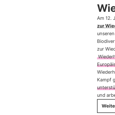
Wie
Am 12. 
zur Wie
unseren
Biodiver
zur Wied
Wiederh
Europäi
Wiederhe
Kampf g
unterstü
und arbe
Weite