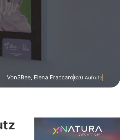
Von
3Bee, Elena Fraccaro
620 Aufrufe
utz