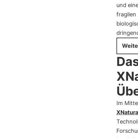
und ein
fragilen
biologis
dringen
Weite
Das
XNa
Übe
Im Mitt
XNatura
Technol
Forschu