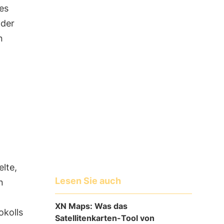
es
 der
n
lte,
Lesen Sie auch
n
XN Maps: Was das
okolls
Satellitenkarten-Tool von