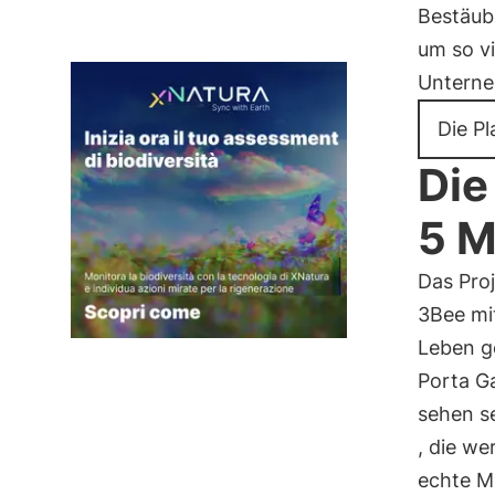
Bestäub
um so vi
Unterne
Die Pl
Die
5 M
Das Pro
3Bee mi
Leben g
Porta Ga
sehen s
, die we
echte M