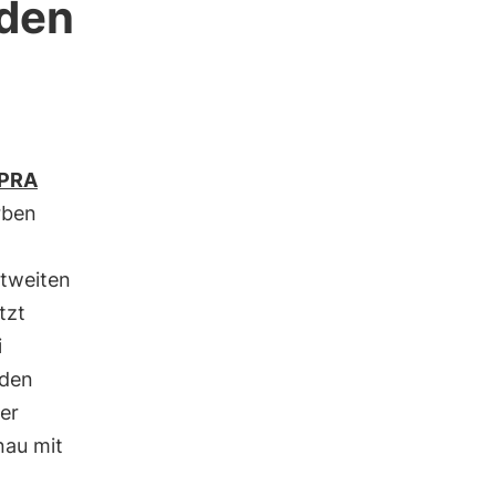
 den
m
SPRA
rben
ltweiten
tzt
i
 den
der
nau mit