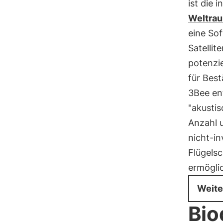
ist die 
Weltrau
eine Sof
Satellit
potenzie
für Best
3Bee en
"akustis
Anzahl 
nicht-in
Flügels
ermögli
Weite
Bio