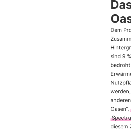
Das
Oas
Dem Pro
Zusamme
Hintergr
sind 9 
bedroht,
Erwärmu
Nutzpfl
werden, 
anderen
Oasen“,
Spectr
diesem Z