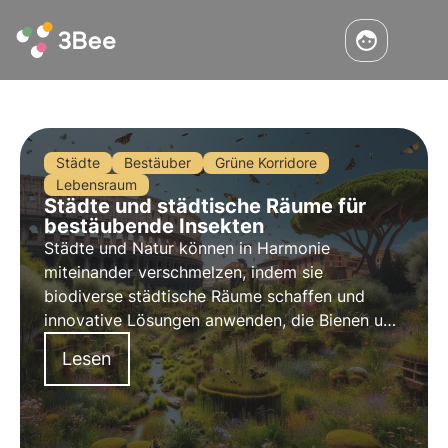
Städte
Bestäuber
Grüne Korridore
Lebensraum
Städte und städtische Räume für
bestäubende Insekten
Städte und Natur können in Harmonie
miteinander verschmelzen, indem sie
biodiverse städtische Räume schaffen und
innovative Lösungen anwenden, die Bienen und
Schmetterlingen helfen, in städtischen
Lesen
Umgebungen zu gedeihen. In diesem Artikel
erfahren Sie, wie Städte zu lebenswichtigen
Refugien für Bestäuber werden können.