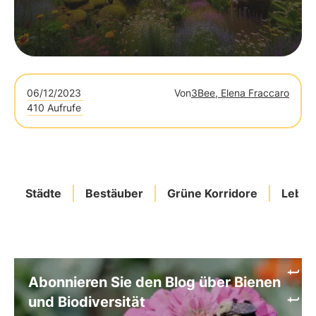
06/12/2023
Von
3Bee, Elena Fraccaro
410 Aufrufe
Städte
Bestäuber
Grüne Korridore
Lebe
Abonnieren Sie den Blog über Bienen
und Biodiversität