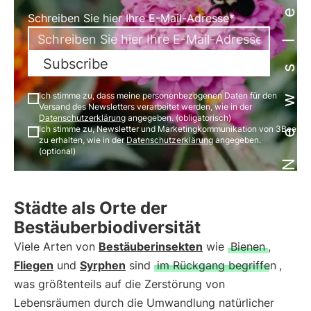
Newsletter
Schreiben Sie hier Ihre E-Mail-Adresse*
Subscribe
Ich stimme zu, dass meine personenbezogenen Daten für den
Versand des Newsletters verarbeitet werden, wie in der
Datenschutzerklärung
angegeben. (obligatorisch)
Ich stimme zu, Newsletter und Marketingkommunikation von 3Bee
zu erhalten, wie in der
Datenschutzerklärung
angegeben.
(optional)
Städte als Orte der
Bestäuberbiodiversität
Viele Arten von
Bestäuberinsekten
wie
Bienen
,
Fliegen
und
Syrphen
sind
im Rückgang begriffen
,
was größtenteils auf die Zerstörung von
Lebensräumen durch die Umwandlung natürlicher