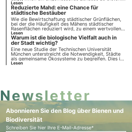
Wie können wir ihren Gesundheitszustand in
Lesen
Reduzierte Mahd: eine Chance für
städtischen Ökosystemen beurteilen? Und wenn ja,
wie können wir eingreifen, um sie zu schützen?
städtische Bestäuber
Wie die Bewirtschaftung städtischer Grünflächen,
bei der die Häufigkeit des Mähens städtischer
Rasenflächen reduziert wird, zu einem wertvollen
Instrument für den Schutz der Artenvielfalt von
Lesen
Warum ist die biologische Vielfalt auch in
Pflanzen und Bestäubern werden kann.
der Stadt wichtig?
Eine neue Studie der Technischen Universität
München unterstreicht die Notwendigkeit, Städte
als gemeinsame Ökosysteme zu begreifen. Dies ist
der Schlüssel zur Förderung der biologischen
Lesen
Vielfalt im städtischen Umfeld, aber auch zur
Verbesserung des Wohlbefindens der Menschen.
Erfahren Sie mehr in diesem Artikel.
Newsletter
Abonnieren Sie den Blog über Bienen und
Biodiversität
Schreiben Sie hier Ihre E-Mail-Adresse*