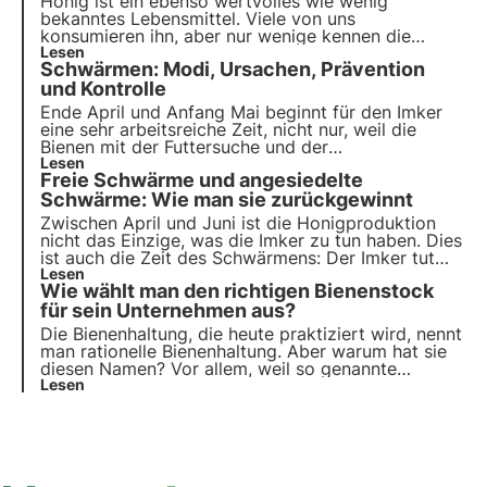
Honig ist ein ebenso wertvolles wie wenig
bekanntes Lebensmittel. Viele von uns
konsumieren ihn, aber nur wenige kennen die
verschiedenen Etappen der Honigproduktion, die
Lesen
Schwärmen: Modi, Ursachen, Prävention
das schöne Glas mit dieser süßen Substanz auf
unseren Tisch bringt.
und Kontrolle
Ende April und Anfang Mai beginnt für den Imker
eine sehr arbeitsreiche Zeit, nicht nur, weil die
Bienen mit der Futtersuche und der
Honigproduktion beginnen, sondern auch, weil in
Lesen
Freie Schwärme und angesiedelte
diesen frühen Frühlingsmonaten das berühmte
Schwarmverhalten auftritt.
Schwärme: Wie man sie zurückgewinnt
Zwischen April und Juni ist die Honigproduktion
nicht das Einzige, was die Imker zu tun haben. Dies
ist auch die Zeit des Schwärmens: Der Imker tut
sein Möglichstes, um es zu vermeiden, aber es
Lesen
Wie wählt man den richtigen Bienenstock
gelingt ihm nicht immer.
für sein Unternehmen aus?
Die Bienenhaltung, die heute praktiziert wird, nennt
man rationelle Bienenhaltung. Aber warum hat sie
diesen Namen? Vor allem, weil so genannte
rationelle Bienenstöcke verwendet werden, d. h.
Lesen
Bienenstöcke mit beweglichen Waben, die die
Aufzucht, Kontrolle und Honigernte ermöglichen,
ohne das Nest zu zerstören.