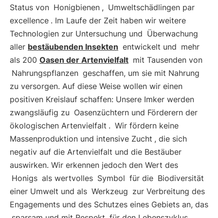
Status von
Honigbienen
,
Umweltschädlingen par
excellence
. Im Laufe der Zeit haben wir weitere
Technologien zur Untersuchung und
Überwachung
aller
bestäubenden Insekten
entwickelt und
mehr
als 200
Oasen der Artenvielfalt
mit Tausenden von
Nahrungspflanzen
geschaffen, um sie mit Nahrung
zu versorgen. Auf diese Weise wollen wir einen
positiven Kreislauf schaffen: Unsere Imker werden
zwangsläufig zu
Oasenzüchtern und Förderern der
ökologischen Artenvielfalt
.
Wir fördern keine
Massenproduktion und intensive Zucht
, die sich
negativ auf die Artenvielfalt und die Bestäuber
auswirken. Wir erkennen jedoch den Wert des
Honigs
als wertvolles
Symbol
für die
Biodiversität
einer Umwelt und als
Werkzeug
zur Verbreitung des
Engagements und des Schutzes eines Gebiets an, das
sparsam und mit Respekt
für den Lebenszyklus