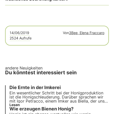
14/06/2019
Von
3Bee, Elena Fraccaro
2524 Aufrufe
andere Neuigkeiten
Du könntest interessiert sein
Die
Ernte
in der Imkerei
Ein
wesentlicher Schritt bei der Honigproduktion
ist die Honigschleuderung
. Darüber sprachen wir
mit Igor Petracco, einem Imker aus Biella, der uns
durch sein Honigschleuderlabor in Biella Miele
Lesen
Wie erzeugen Bienen Honig?
führte und uns die verschiedenen Phasen der
Honiggewinnung erläuterte.