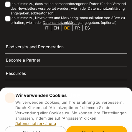
Ich stimme zu, dass meine personenbezogenen Daten für den Versand
des Newsletters verarbeitet werden, wie in der
Datenschutzerklärung
angegeben. (obligatorisch)
Ich stimme zu, Newsletter und Marketingkommunikation von 3Bee zu
erhalten, wie in der
Datenschutzerklärung
angegeben. (optional)
IT
EN
DE
FR
ES
Biodiversity and Regeneration
Become a Partner
Resources
Wir verwenden Cookies
Wir verwenden Cookies, um Ihre Erfahrung zu verbessern.
3Bee ist die Referenz für Nachhaltigkeit, Bienenschutz
Durch Klicken auf "Alle akzeptieren" stimmen Sie der
und Biodiversität
Verwendung aller Cookies zu. Sie können Ihre Einstellungen
anpassen, indem Sie auf "Anpassen" klicken.
Datenschutzerklärung
3Bee S.R.L Via Pastrengo 14, 20159, Milano (MI)
P.IVA: IT09711590969