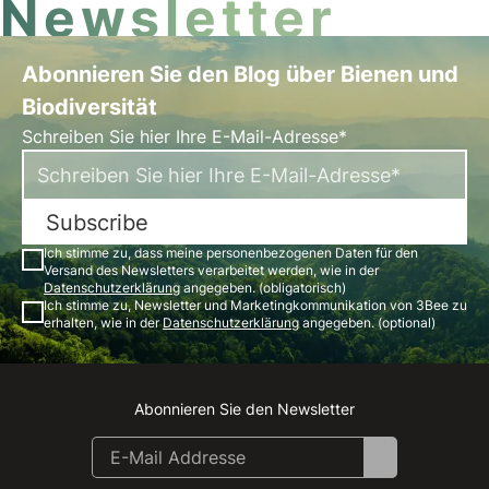
Newsletter
Abonnieren Sie den Blog über Bienen und
Biodiversität
Schreiben Sie hier Ihre E-Mail-Adresse*
Subscribe
Ich stimme zu, dass meine personenbezogenen Daten für den
Versand des Newsletters verarbeitet werden, wie in der
Datenschutzerklärung
angegeben. (obligatorisch)
Ich stimme zu, Newsletter und Marketingkommunikation von 3Bee zu
erhalten, wie in der
Datenschutzerklärung
angegeben. (optional)
Abonnieren Sie den Newsletter
Instagram
Facebook
Linkedin
Youtube