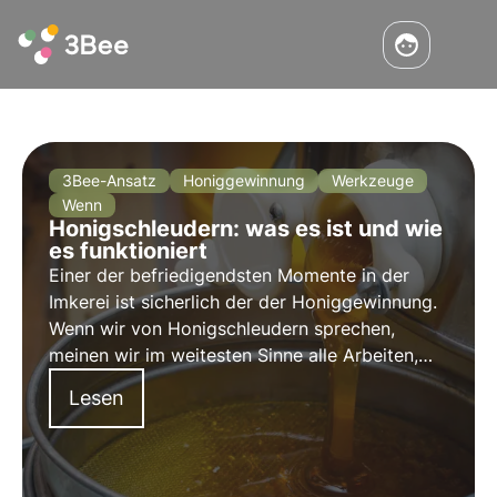
3Bee-Ansatz
Honiggewinnung
Werkzeuge
Wenn
Honigschleudern: was es ist und wie
es funktioniert
Einer der befriedigendsten Momente in der
Imkerei ist sicherlich der der Honiggewinnung.
Wenn wir von Honigschleudern sprechen,
meinen wir im weitesten Sinne alle Arbeiten,
die der Imker durchführt, um den Honig aus
Lesen
den Waben zu schleudern und für den Verzehr
bereitzustellen.