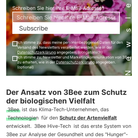
Newsletter
Schreiben Sie hier Ihre E-Mail-Adresse*
Subscribe
Ich stimme zu, dass meine personenbezogenen Daten für den
Versand des Newsletters verarbeitet werden, wie in der
Datenschutzerklärung
angegeben. (obligatorisch)
Ich stimme zu, Newsletter und Marketingkommunikation von 3Bee
zu erhalten, wie in der
Datenschutzerklärung
angegeben.
(optional)
Der Ansatz von 3Bee zum Schutz
der biologischen Vielfalt
3Bee
ist das Klima-Tech-Unternehmen, das
Technologien
für den
Schutz der Artenvielfalt
entwickelt.
3Bee Hive-Tech
ist das erste System von
3Bee zur Analyse der Gesundheit und des "Hunger"-