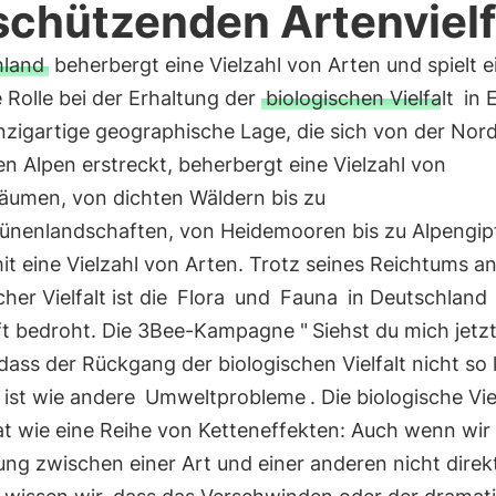
schützenden Artenvielf
hland
beherbergt eine Vielzahl von Arten und spielt e
 Rolle bei der Erhaltung der
biologischen Vielfalt
in 
nzigartige geographische Lage, die sich von der Nor
en Alpen erstreckt, beherbergt eine Vielzahl von
äumen, von dichten Wäldern bis zu
ünenlandschaften, von Heidemooren bis zu Alpengipf
t eine Vielzahl von Arten. Trotz seines Reichtums a
cher Vielfalt ist die
Flora
und
Fauna
in Deutschland
ft bedroht. Die 3Bee-Kampagne "
Siehst du mich jetz
dass der Rückgang der biologischen Vielfalt nicht so 
 ist wie andere
Umweltprobleme
. Die biologische Viel
at wie eine Reihe von Ketteneffekten: Auch wenn wir 
ung zwischen einer Art und einer anderen nicht direk