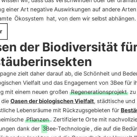
 wissen wir, dass das Verschwinden oder der dramat
g einer Art negative Auswirkungen auf andere Arten
samte
Ökosystem
hat, von dem wir selbst abhängen.
r
en der Biodiversität fü
täuberinsekten
pagne zielt daher darauf ab, die Schönheit und Bed
ogischen Vielfalt und das Engagement von 3Bee für i
ng mit einem neuen großen
Regenerationsprojekt
zu
 die
Oasen der biologischen Vielfalt
, städtische und
stliche Lebensräume mit Rückzugsgebieten für
Bestä
heimische
Pflanzen
. Zertifizierte Orte mit nachvollz
ungen dank der
3Bee-Technologie
, die auf die Bedü