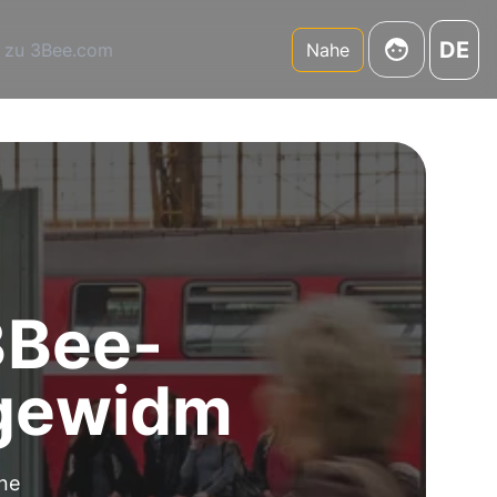
DE
 zu 3Bee.com
Nahe
3Bee-
 gewidm
gne