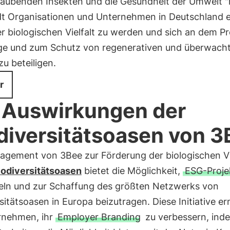
täubenden Insekten und die Gesundheit der Umwelt "
dt Organisationen und Unternehmen in Deutschland e
r biologischen Vielfalt zu werden und sich an dem Pr
ege und zum Schutz von regenerativen und überwach
zu beteiligen.
r
 Auswirkungen der
diversitätsoasen von 3
agement von 3Bee zur Förderung der biologischen Vi
iodiversitätsoasen
bietet die Möglichkeit,
ESG-Proje
eln und zur Schaffung des größten Netzwerks von
sitätsoasen in Europa beizutragen. Diese Initiative e
rnehmen, ihr
Employer Branding
zu verbessern, inde