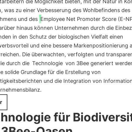
tarbeitern die Möglichkeit bieten, mit der Natur in Ko
 was zu einer Verbesserung des Wohlbefindens des
ehmens und des
Employee Net Promoter Score (E-N
Darüber hinaus können Unternehmen durch die Einbe
nden in den Schutz der biologischen Vielfalt einen
erbsvorteil und eine bessere Markenpositionierung 
rreichen. Die überwachten, verfolgten und transpare
ie durch die
Technologie
von 3Bee generiert werden
e solide Grundlage für die Erstellung von
igkeitsberichten und die Integration von Informatio
ernehmensbilanz.
r
hnologie für Biodiversi
 3Bee-Oasen