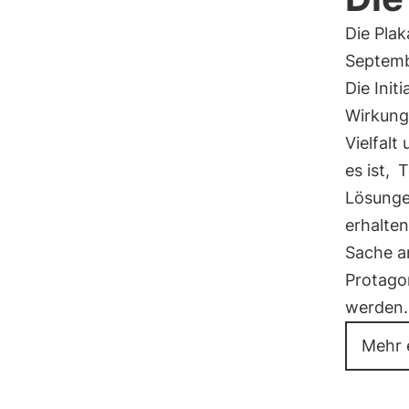
Die Pla
Septemb
Die Init
Wirkung 
Vielfalt
es ist,
T
Lösung
erhalten
Sache a
Protago
werden.
Mehr 