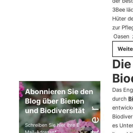
der bes
3Bee lä
Hüter de
zur Pfl
Oasen
Weite
Die
Bio
Das Eng
Abonnieren Sie den
durch
B
Blog über Bienen
entwick
und Biodiversität
Biodiver
Schreiben Sie hier Ihre E-
es Unte
Mail-Adresse*