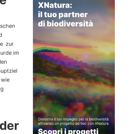
ischen
d
e
zur
urde im
den
uptziel
 wie
ng
 der