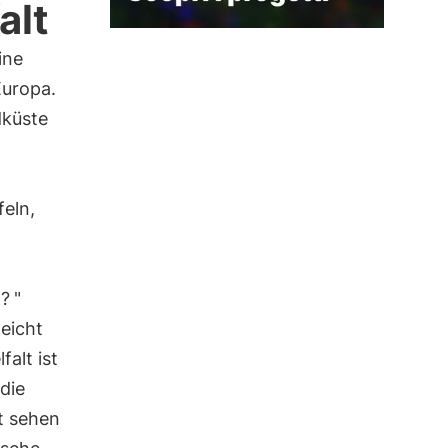
alt
ine
Europa.
dküste
eln,
n
t?
"
leicht
falt ist
die
t sehen