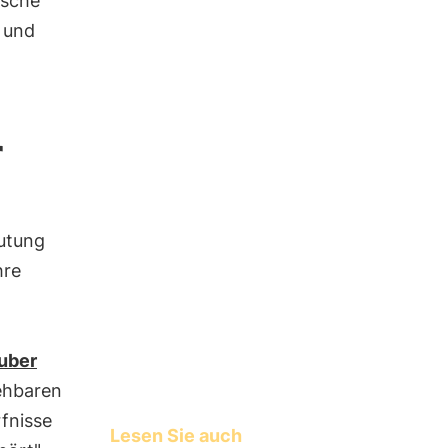
ische
 und
r
eutung
hre
uber
iehbaren
rfnisse
Lesen Sie auch