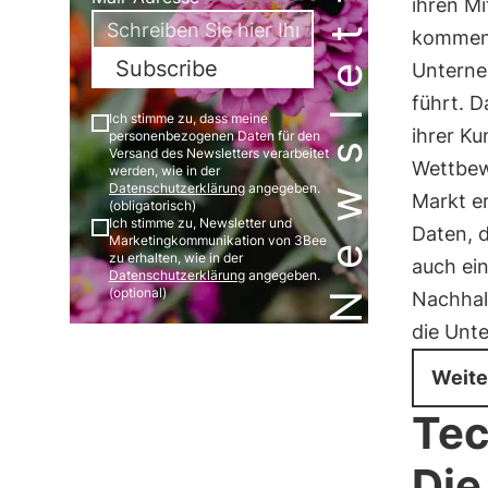
Newsletter
ihren Mi
kommen,
Subscribe
Untern
führt. 
Ich stimme zu, dass meine
ihrer Ku
personenbezogenen Daten für den
Versand des Newsletters verarbeitet
Wettbew
werden, wie in der
Datenschutzerklärung
angegeben.
Markt e
(obligatorisch)
Ich stimme zu, Newsletter und
Daten, d
Marketingkommunikation von 3Bee
zu erhalten, wie in der
auch ein
Datenschutzerklärung
angegeben.
(optional)
Nachhalt
die Unt
Weite
Tec
Die