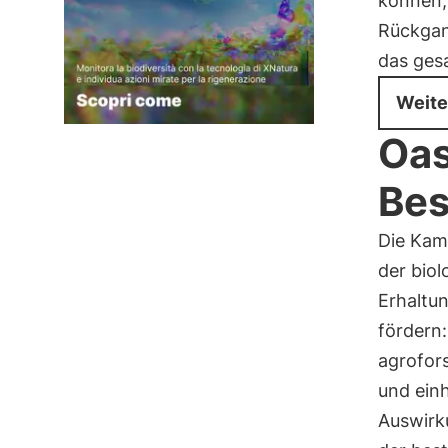
können,
Rückgan
das ge
Weite
Oas
Bes
Die Kam
der biol
Erhaltu
fördern:
agrofor
und ein
Auswirk