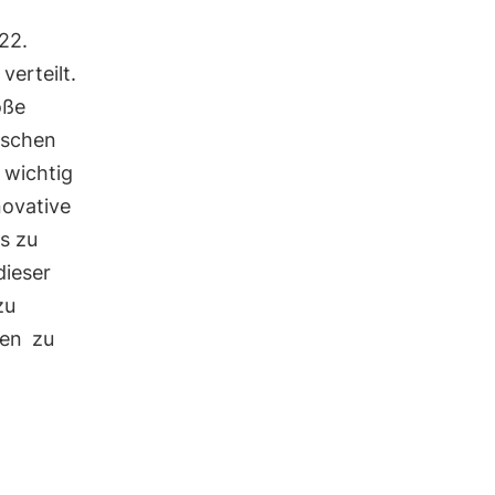
22.
verteilt.
oße
gischen
e wichtig
novative
s zu
dieser
zu
ten
zu