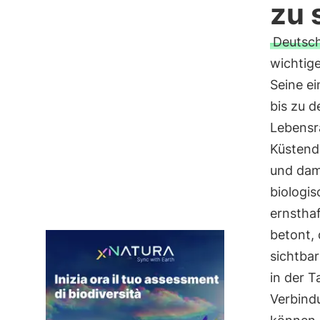
zu 
Deutsc
wichtige
Seine ei
bis zu d
Lebensr
Küstend
und dami
biologis
ernstha
betont, 
sichtbar
in der T
Verbind