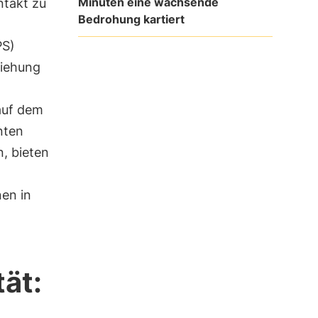
Minuten eine wachsende
ntakt zu
Bedrohung kartiert
PS)
ziehung
auf dem
nten
, bieten
nen in
tät: