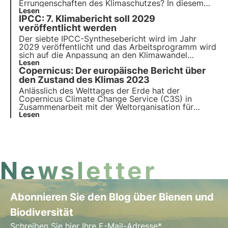
Errungenschaften des Klimaschutzes? In diesem
Artikel erfahren Sie die wichtigsten Maßnahmen,
Lesen
IPCC: 7. Klimabericht soll 2029
die zur Bewältigung der globalen Umweltprobleme
ergriffen wurden. Erfahren Sie mehr mit den Pills
veröffentlicht werden
from the Oasis, der digitalen Akademie von 3Bee.
Der siebte IPCC-Synthesebericht wird im Jahr
2029 veröffentlicht und das Arbeitsprogramm wird
sich auf die Anpassung an den Klimawandel
konzentrieren. Erfahren Sie in diesem Artikel mehr
Lesen
Copernicus: Der europäische Bericht über
über die Herausforderungen und Ziele des IPCC
und wie der siebte IPCC-Klimabericht aufgebaut
den Zustand des Klimas 2023
sein wird.
Anlässlich des Welttages der Erde hat der
Copernicus Climate Change Service (C3S) in
Zusammenarbeit mit der Weltorganisation für
Meteorologie (WMO) den Bericht European State
Lesen
of the Climate 2023 (ESOTC 2023) veröffentlicht.
Erfahren Sie die Einzelheiten in diesem Artikel.
Newsletter
Abonnieren Sie den Blog über Bienen und
Biodiversität
Schreiben Sie hier Ihre E-Mail-Adresse*