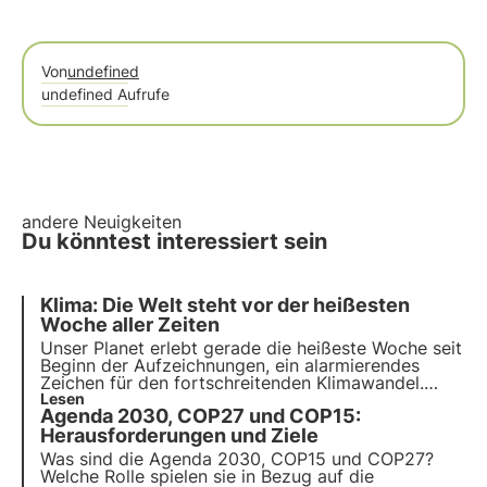
Von
undefined
undefined Aufrufe
andere Neuigkeiten
Du könntest interessiert sein
Klima: Die Welt steht vor der heißesten
Woche aller Zeiten
Unser Planet erlebt gerade die heißeste
Woche seit
Beginn der Aufzeichnungen
, ein alarmierendes
Zeichen für den fortschreitenden Klimawandel.
Erfahren Sie, welche Folgen das für die biologische
Lesen
Agenda 2030, COP27 und COP15:
Vielfalt hat und welche Maßnahmen wir ergreifen
müssen, um sie angesichts des Klimawandels zu
Herausforderungen und Ziele
erhalten.
Was sind die Agenda 2030, COP15 und COP27?
Welche Rolle spielen sie in Bezug auf die