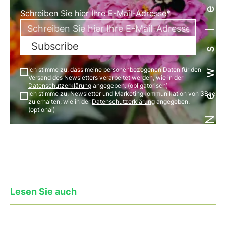
Newsletter
Schreiben Sie hier Ihre E-Mail-Adresse*
Subscribe
Ich stimme zu, dass meine personenbezogenen Daten für den
Versand des Newsletters verarbeitet werden, wie in der
Datenschutzerklärung
angegeben. (obligatorisch)
Ich stimme zu, Newsletter und Marketingkommunikation von 3Bee
zu erhalten, wie in der
Datenschutzerklärung
angegeben.
(optional)
Lesen Sie auch