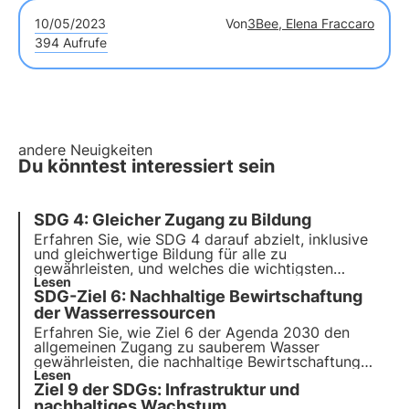
10/05/2023
Von
3Bee, Elena Fraccaro
394 Aufrufe
andere Neuigkeiten
Du könntest interessiert sein
SDG 4: Gleicher Zugang zu Bildung
Erfahren Sie, wie SDG 4 darauf abzielt, inklusive
und gleichwertige Bildung für alle zu
gewährleisten, und welches die wichtigsten
Herausforderungen und Chancen für die Erreichung
Lesen
SDG-Ziel 6: Nachhaltige Bewirtschaftung
dieses Ziels sind. Erfahren Sie außerdem, wie 3Bee
Umweltbildung und Weiterbildung für Erwachsene
der Wasserressourcen
fördert.
Erfahren Sie, wie Ziel 6 der Agenda 2030 den
allgemeinen Zugang zu sauberem Wasser
gewährleisten, die nachhaltige Bewirtschaftung
von Wasserressourcen und sanitären Einrichtungen
Lesen
Ziel 9 der SDGs: Infrastruktur und
verbessern und Wasserökosysteme schützen soll.
nachhaltiges Wachstum