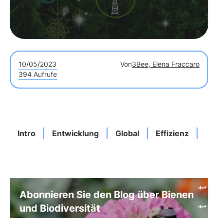
10/05/2023
Von
3Bee, Elena Fraccaro
394 Aufrufe
Intro
Entwicklung
Global
Effizienz
Un
Abonnieren Sie den Blog über Bienen
und Biodiversität