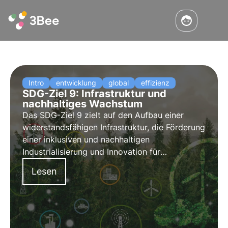
Intro
entwicklung
global
effizienz
SDG-Ziel 9: Infrastruktur und
nachhaltiges Wachstum
Das SDG-Ziel 9 zielt auf den Aufbau einer
widerstandsfähigen Infrastruktur, die Förderung
einer inklusiven und nachhaltigen
Industrialisierung und Innovation für
wirtschaftliches Wachstum. Erfahren Sie, wie
Lesen
Investitionen in nachhaltige Infrastruktur und
saubere Technologien dazu beitragen