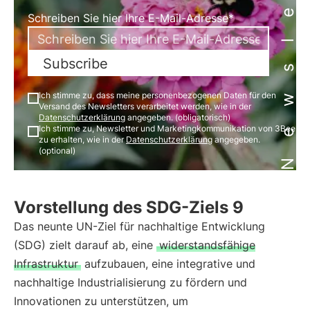
Newsletter
Schreiben Sie hier Ihre E-Mail-Adresse*
Subscribe
Ich stimme zu, dass meine personenbezogenen Daten für den
Versand des Newsletters verarbeitet werden, wie in der
Datenschutzerklärung
angegeben. (obligatorisch)
Ich stimme zu, Newsletter und Marketingkommunikation von 3Bee
zu erhalten, wie in der
Datenschutzerklärung
angegeben.
(optional)
Vorstellung des SDG-Ziels 9
Das neunte UN-Ziel für nachhaltige Entwicklung
(SDG) zielt darauf ab, eine
widerstandsfähige
Infrastruktur
aufzubauen, eine integrative und
nachhaltige Industrialisierung zu fördern und
Innovationen zu unterstützen, um