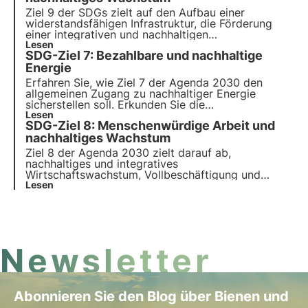
Ziel 9 der SDGs zielt auf den Aufbau einer
widerstandsfähigen Infrastruktur, die Förderung
einer integrativen und nachhaltigen
Industrialisierung und von Innovationen für
Lesen
SDG-Ziel 7: Bezahlbare und nachhaltige
Wirtschaftswachstum ab. Erfahren Sie, wie
Investitionen in nachhaltige Infrastrukturen und
Energie
saubere Technologien zur Erreichung der Ziele
Erfahren Sie, wie Ziel 7 der Agenda 2030 den
beitragen können.
allgemeinen Zugang zu nachhaltiger Energie
sicherstellen soll. Erkunden Sie die
Herausforderungen und Lösungen zur Förderung
Lesen
SDG-Ziel 8: Menschenwürdige Arbeit und
von erneuerbaren Energien und Energieeffizienz,
die Rolle von Unternehmen und innovative Projekte
nachhaltiges Wachstum
in diesem Bereich.
Ziel 8 der Agenda 2030 zielt darauf ab,
nachhaltiges und integratives
Wirtschaftswachstum, Vollbeschäftigung und
menschenwürdige Arbeit für alle zu fördern. In
Lesen
diesem Artikel werden wir die Ziele und
Herausforderungen von Ziel 8, aber auch soziale
Initiativen zur Förderung menschenwürdiger Arbeit
Newsletter
Abonnieren Sie den Blog über Bienen und