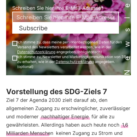
Newsletter
Schreiben Sie hier Ihre E-Mail-Adresse*
Subscribe
Ich stimme zu, dass meine personenbezogenen Daten für den
Versand des Newsletters verarbeitet werden, wie in der
Datenschutzerklärung
angegeben. (obligatorisch)
Ich stimme zu, Newsletter und Marketingkommunikation von 3Bee
zu erhalten, wie in der
Datenschutzerklärung
angegeben.
(optional)
Vorstellung des SDG-Ziels 7
Ziel 7 der Agenda 2030 zielt darauf ab, den
allgemeinen Zugang zu erschwinglicher, zuverlässiger
und moderner
nachhaltiger Energie
für alle zu
gewährleisten. Allerdings haben auch heute noch
1,6
Milliarden Menschen
keinen Zugang zu Strom und