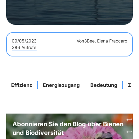
09/05/2023
Von
3Bee, Elena Fraccaro
386 Aufrufe
Effizienz
Energiezugang
Bedeutung
Zuku
Abonnieren Sie den Blog über Bienen
und Biodiversität