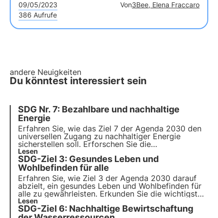
09/05/2023
Von
3Bee, Elena Fraccaro
386 Aufrufe
andere Neuigkeiten
Du könntest interessiert sein
SDG Nr. 7: Bezahlbare und nachhaltige
Energie
Erfahren Sie, wie das Ziel 7 der Agenda 2030 den
universellen Zugang zu nachhaltiger Energie
sicherstellen soll. Erforschen Sie die
Herausforderungen und Lösungen zur Förderung
Lesen
SDG-Ziel 3: Gesundes Leben und
von erneuerbaren Energien und Energieeffizienz,
die Rolle der Wirtschaft und innovative Projekte in
Wohlbefinden für alle
diesem Bereich.
Erfahren Sie, wie Ziel 3 der Agenda 2030 darauf
abzielt, ein gesundes Leben und Wohlbefinden für
alle zu gewährleisten. Erkunden Sie die wichtigsten
Ziele und Herausforderungen, wie Italien sich auf
Lesen
SDG-Ziel 6: Nachhaltige Bewirtschaftung
die Erreichung dieser Ziele zubewegt und wie
Unternehmen zu diesem Ziel beitragen können.
der Wasserressourcen