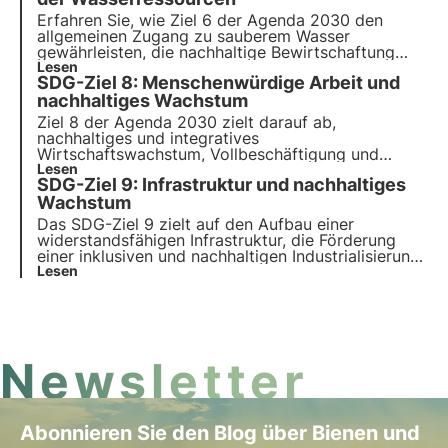
Erfahren Sie, wie Ziel 6 der Agenda 2030 den
allgemeinen Zugang zu sauberem Wasser
gewährleisten, die nachhaltige Bewirtschaftung
von Wasserressourcen und sanitären Einrichtungen
Lesen
SDG-Ziel 8: Menschenwürdige Arbeit und
verbessern und Wasserökosysteme schützen soll.
nachhaltiges Wachstum
Ziel 8 der Agenda 2030 zielt darauf ab,
nachhaltiges und integratives
Wirtschaftswachstum, Vollbeschäftigung und
menschenwürdige Arbeit für alle zu fördern. In
Lesen
SDG-Ziel 9: Infrastruktur und nachhaltiges
diesem Artikel werden wir die Ziele und
Herausforderungen von Ziel 8, aber auch soziale
Wachstum
Initiativen zur Förderung menschenwürdiger Arbeit
Das SDG-Ziel 9 zielt auf den Aufbau einer
widerstandsfähigen Infrastruktur, die Förderung
einer inklusiven und nachhaltigen Industrialisierung
und Innovation für wirtschaftliches Wachstum.
Lesen
Erfahren Sie, wie Investitionen in nachhaltige
Infrastruktur und saubere Technologien dazu
beitragen
Newsletter
Abonnieren Sie den Blog über Bienen und