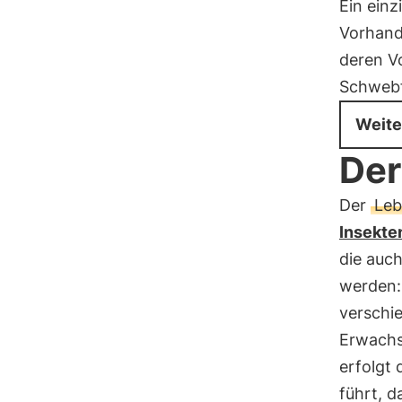
Ein einz
Vorhand
deren V
Schwebf
Weite
Der
Der
Leb
Insekte
die auc
werden:
verschi
Erwach
erfolgt 
führt, 