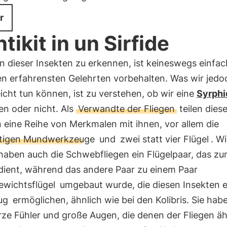
r
ntikit in un Sirfide
n dieser Insekten zu erkennen, ist keineswegs einfa
den erfahrensten Gelehrten vorbehalten. Was wir jedo
leicht tun können, ist zu verstehen, ob wir eine
Syrphi
en oder nicht. Als
Verwandte der Fliegen
teilen dies
 eine Reihe von Merkmalen mit ihnen, vor allem die
tigen Mundwerkzeuge
und
zwei statt vier Flügel
. Wi
 haben auch die Schwebfliegen ein Flügelpaar, das z
 dient, während das andere Paar zu einem Paar
ewichtsflügel
umgebaut wurde, die diesen Insekten 
ug
ermöglichen, ähnlich wie bei den Kolibris. Sie hab
rze Fühler und große Augen, die denen der Fliegen ä