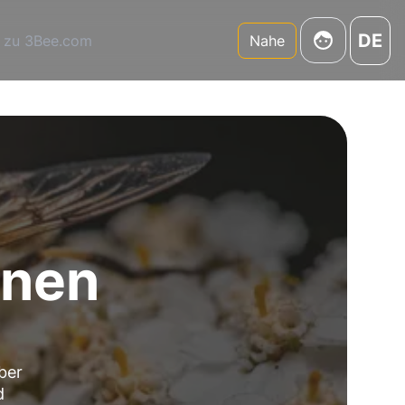
DE
 zu 3Bee.com
Nahe
enen
ber
d