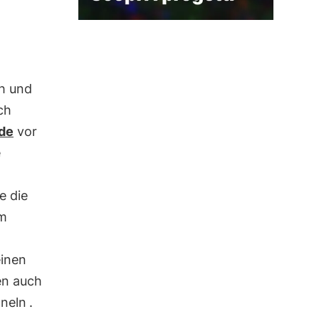
ch und
ch
de
vor
e
e die
um
einen
en auch
hneln
.