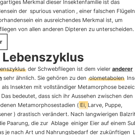
igartiges Merkmal dieser Insektenfamilie ist das
ensein der
spurious venation
, einer falschen Flügeln
orhandensein ein ausreichendes Merkmal ist, um
liegen von allen anderen Dipteren zu unterscheiden.
r
 Lebenszyklus
enszyklus
der Schwebfliegen ist dem vieler
anderer
n
sehr ähnlich. Sie gehören zu den
olometabolen
Ins
h als Insekten mit vollständiger Metamorphose bezei
 Das bedeutet, dass sich ihr Aussehen zwischen den
edenen Metamorphosestadien (
Ei, Larve, Puppe,
sener
) drastisch verändert. Nach langwierigen Balzri
die Paarung, die zur
Ablage
einiger Eier auf einem Su
das je nach Art und Nahrungsbedarf der zukünftigen