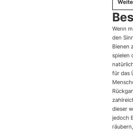
Weite
Bes
Wenn m
den Sinn
Bienen 
spielen 
natürli
für das 
Menschen
Rückgan
zahlrei
dieser w
jedoch B
räubern,