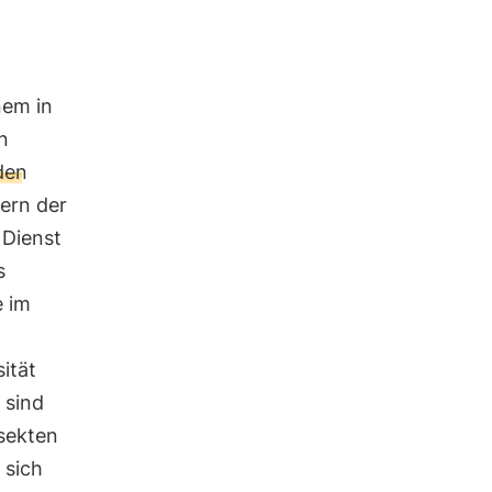
nem in
n
den
bern der
 Dienst
s
e im
sität
 sind
nsekten
 sich