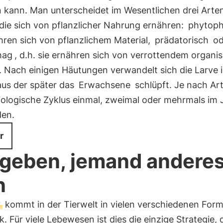
n kann. Man unterscheidet im Wesentlichen drei Arte
die sich von pflanzlicher Nahrung ernähren:
phytop
hren sich von pflanzlichem Material,
prädatorisch
od
hag
, d.h. sie ernähren sich von verrottendem organ
. Nach einigen Häutungen verwandelt sich die Larve i
aus der später das
Erwachsene
schlüpft. Je nach Ar
iologische Zyklus einmal, zweimal oder mehrmals im 
den.
r
geben, jemand anderes
n
y
kommt in der Tierwelt in vielen verschiedenen For
. Für viele Lebewesen ist dies die einzige Strategie, d