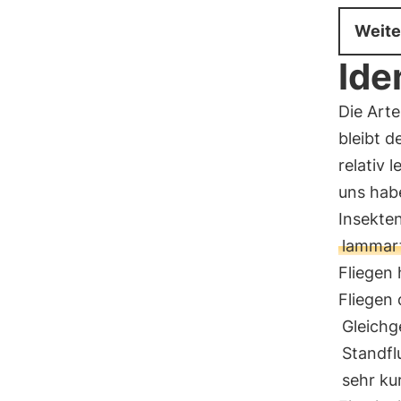
Weite
Ide
Die Arte
bleibt 
relativ 
uns hab
Insekten
lammar
Fliegen
Fliegen
Gleichg
Standfl
sehr ku