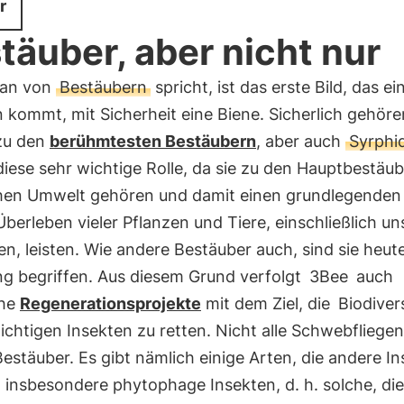
r
täuber, aber nicht nur
an von
Bestäubern
spricht, ist das erste Bild, das ei
 kommt, mit Sicherheit eine Biene. Sicherlich gehöre
zu den
berühmtesten Bestäubern
, aber auch
Syrphi
diese sehr wichtige Rolle, da sie zu den Hauptbestäu
chen Umwelt gehören und damit einen grundlegenden
Überleben vieler Pflanzen und Tiere, einschließlich un
, leisten. Wie andere Bestäuber auch, sind sie heut
g begriffen. Aus diesem Grund verfolgt
3Bee
auch
che
Regenerationsprojekte
mit dem Ziel, die
Biodiver
ichtigen Insekten zu retten. Nicht alle Schwebfliegen
estäuber. Es gibt nämlich einige Arten, die andere I
 insbesondere phytophage Insekten, d. h. solche, die