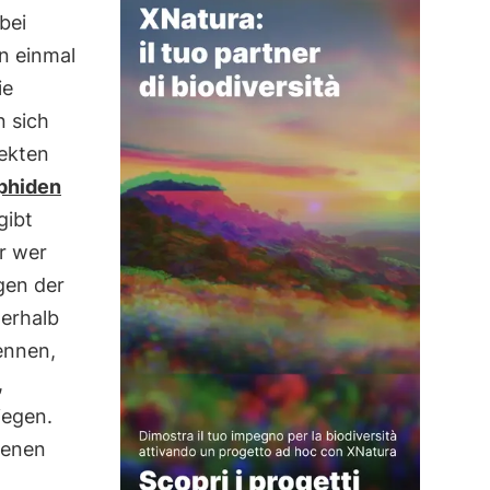
bei
n einmal
ie
 sich
sekten
phiden
gibt
er wer
gen der
nerhalb
ennen,
,
iegen.
denen