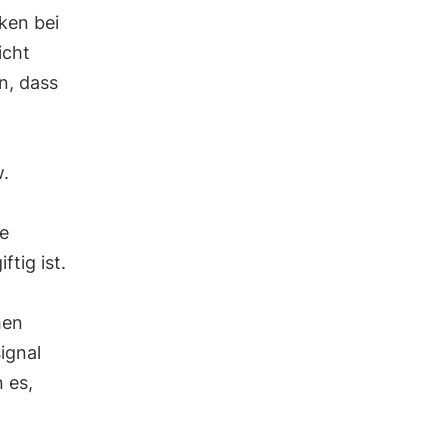
ken bei
icht
n, dass
.
ne
tig ist.
hen
ignal
 es,