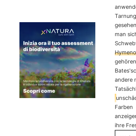
anwende
Tarnung 
gesehen
man sich
Schwebf
Hymeno
gehören)
Bates'sc
andere n
Tatsächl
unschäd
Farben
anzeigen
ihre Fre