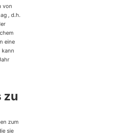
n von
hag
, d.h.
er
ischem
n eine
t kann
Jahr
 zu
men zum
ie sie