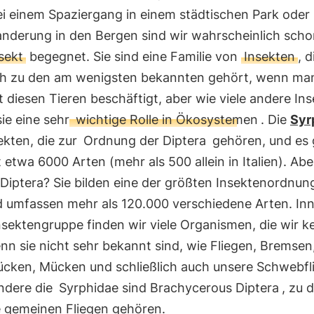
i einem Spaziergang in einem städtischen Park oder 
anderung in den Bergen sind wir wahrscheinlich scho
sekt
begegnet. Sie sind eine Familie von
Insekten
, d
ich zu den am wenigsten bekannten gehört, wenn man
t diesen Tieren beschäftigt, aber wie viele andere In
sie eine sehr
wichtige Rolle in Ökosystemen
. Die
Syr
ekten, die zur
Ordnung der Diptera
gehören, und es 
 etwa 6000 Arten (mehr als 500 allein in Italien). Ab
 Diptera? Sie bilden eine der größten Insektenordnun
d umfassen mehr als 120.000 verschiedene Arten. In
nsektengruppe finden wir viele Organismen, die wir k
n sie nicht sehr bekannt sind, wie Fliegen, Bremsen
cken, Mücken und schließlich auch unsere Schwebfl
ndere die
Syrphidae sind Brachycerous Diptera
, zu 
e gemeinen Fliegen gehören.