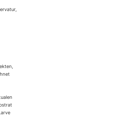
ervatur,
ekten,
chnet
tualen
bstrat
Larve