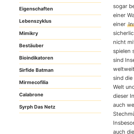
sogar be
Eigenschaften
einer W
Lebenszyklus
einer
In
sicherl
Mimikry
nicht mi
Bestäuber
spielen 
Bioindikatoren
sind Ins
weltweit
Sirfide Batman
sind die
Mirmecofilia
Welt un
Calabrone
dieser I
auch wen
Syrph Das Netz
Stechmü
Insbeso
auch di