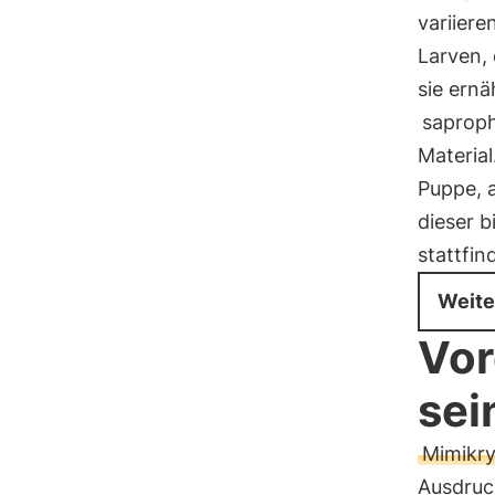
variiere
Larven, 
sie ernä
saprop
Material
Puppe, 
dieser b
stattfin
Weite
Vor
sei
Mimikr
Ausdruck