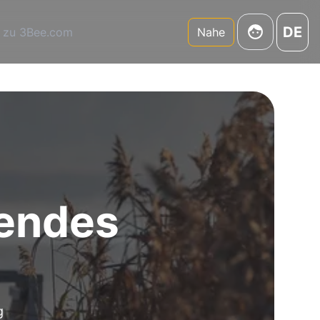
DE
 zu 3Bee.com
Nahe
sendes
g