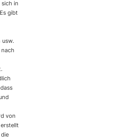
sich in
Es gibt
n usw.
e nach
.
lich
 dass
 und
rd von
rstellt
 die