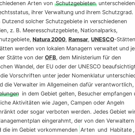
schiedenen Arten von
Schutzgebieten
unterscheiden 
chtsstatus, ihrer Verwaltung und ihrem Schutzgrad. 
n Dutzend solcher Schutzgebiete in verschiedenen
en, z. B. Meeresschutzgebiete, Nationalparks,
hutzgebiete,
Natura 2000
,
Ramsar
,
UNESCO
-Stätte
tätten werden von lokalen Managern verwaltet und j
der Stätte von der
OFB
, dem Ministerium für den
schen Wandel, der EU oder der UNESCO beaufsichtigt
die Vorschriften unter jeder Nomenklatur unterschied
nd die Verwalter im Allgemeinen dafür verantwortlich,
elungen
in dem Gebiet gelten, Besucher empfangen
iche Aktivitäten wie Jagen, Campen oder Angeln
hränkt oder sogar verboten werden. Jedes Gebiet wi
anagementplan eingerahmt, der von den Verwaltern e
d die im Gebiet vorkommenden
Arten
und
Habitate
,