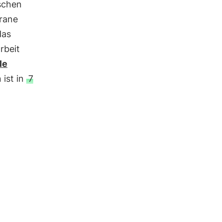
schen
rrane
das
rbeit
le
 ist in
7