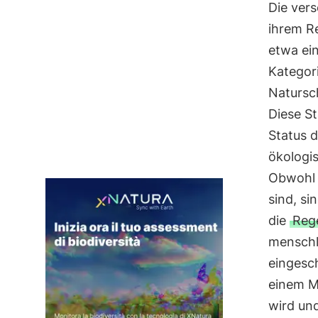
Die ver
ihrem Re
etwa ei
Kategori
Natursc
Diese S
Status 
ökologi
Obwohl 
sind, si
die
Reg
menschl
eingesc
einem M
wird un