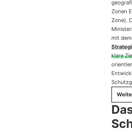
geograf
Zonen Eu
Zone). 
Ministe
mit dem 
Strateg
klare Zie
orientie
Entwick
Schutzg
Weite
Da
Sch