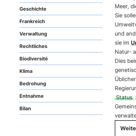
Meer, d
Geschichte
Sie soll
Frankreich
Umweltv
und and
Verwaltung
sie im
U
Rechtliches
Natur- a
Biodiversité
Dies be
genetisc
Klima
Üblicher
Bedrohung
Regierun
Entnahme
Status
Gemeins
Bilan
verwalt
Weite