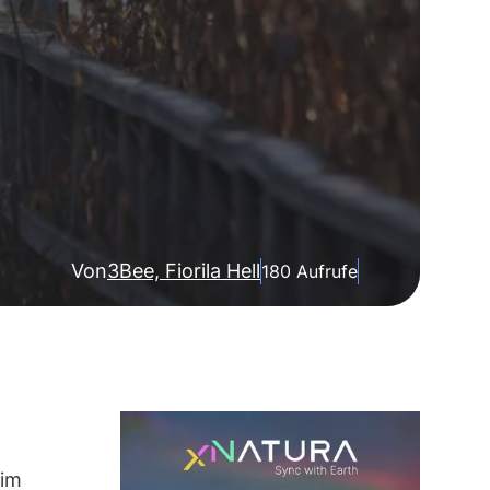
Von
3Bee, Fiorila Hell
180 Aufrufe
 im