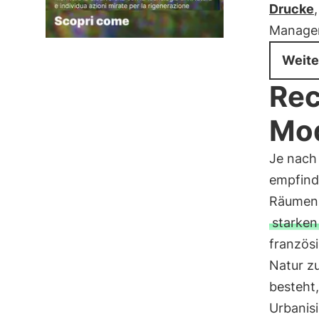
Drucke
Managem
Weite
Rec
Mod
Je nach
empfind
Räumen 
starke
französi
Natur zu
besteht
Urbanisi