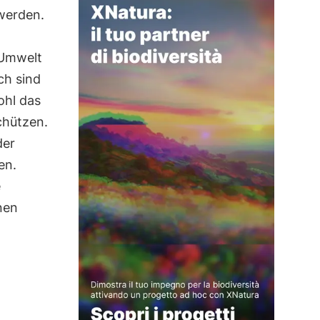
 werden.
 Umwelt
ch sind
ohl das
chützen.
der
en.
e
nen
d