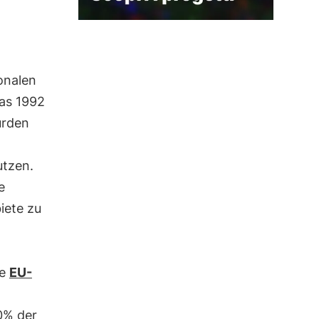
onalen
das 1992
urden
utzen.
e
iete zu
ne
EU-
30% der