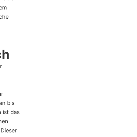
dem
äche
ch
r
hr
an bis
 ist das
chen
 Dieser