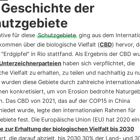
 Geschichte der
utzgebiete
iative für diese
Schutzgebiete
ging aus dem Internati
ommen über die biologische Vielfalt (
CBD
) hervor, 
"Erdgipfel" in Rio stattfand. Als Ergebnis der CBD w
Unterzeichnerparteien
haben sich verpflichtet, die
che Vielfalt zu erhalten, zu teilen und nachhaltig zu n
wurden diese Gebiete durch zahlreiche international
n konkretisiert, um von Erosion bedrohte Naturgeb
n. Das CBD von 2021, das auf der COP15 in China
hiedet wurde, legte den internationalen Rahmen für
ebiete fest. Die Europäische Union (EU) hat 2020 ei
e zur Erhaltung der biologischen Vielfalt bis 2030
rt, die darauf abzielt, bis 2030 30% der Land- und 