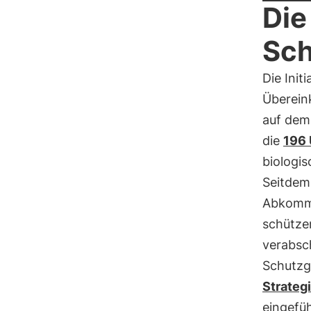
Die
Sch
Die Init
Übereink
auf dem 
die
196 
biologis
Seitdem 
Abkomme
schütze
verabsc
Schutzg
Strategi
eingefüh