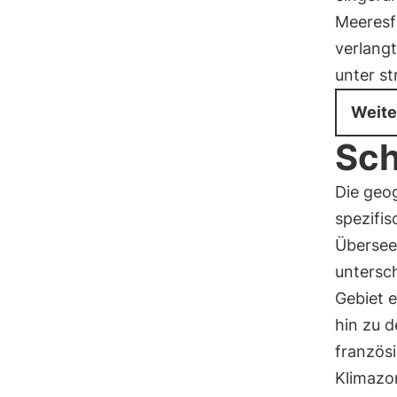
Meeresf
verlang
unter st
Weite
Sch
Die geog
spezifi
Überseeg
untersc
Gebiet e
hin zu d
französ
Klimazo