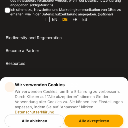
des Newsletters verarbeitet werden, wie in der
Datenschutzerklärung
angegeben. (obligatorisch)
Ich stimme zu, Newsletter und Marketingkommunikation von 3Bee zu
erhalten, wie in der
Datenschutzerklärung
angegeben. (optional)
IT
EN
DE
FR
ES
Biodiversity and Regeneration
Become a Partner
Resources
Wir verwenden Cookies
Wir verwenden Cookies, um Ihre Erfahrung zu verbessern.
3Bee ist die Referenz für Nachhaltigkeit, Bienenschutz
Durch Klicken auf "Alle akzeptieren" stimmen Sie der
und Biodiversität
Verwendung aller Cookies zu. Sie können Ihre Einstellungen
anpassen, indem Sie auf "Anpassen" klicken.
Datenschutzerklärung
3Bee S.R.L Via Pastrengo 14, 20159, Milano (MI)
P.IVA: IT09711590969
Alle ablehnen
Alle akzeptieren
3Bee GmbHSede legale: Oranienburger Straße 23, 10178
BerlinHR number: 256594