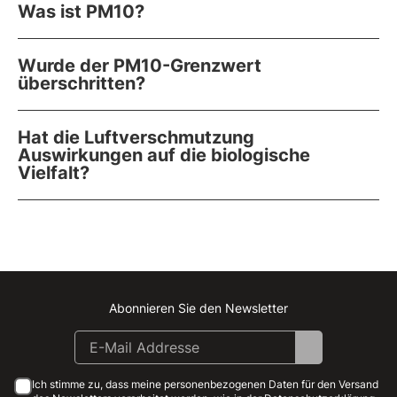
Was ist PM10?
Wurde der PM10-Grenzwert
überschritten?
Hat die Luftverschmutzung
Auswirkungen auf die biologische
Vielfalt?
Abonnieren Sie den Newsletter
Instagram
Facebook
Linkedin
Youtube
Ich stimme zu, dass meine personenbezogenen Daten für den Versand