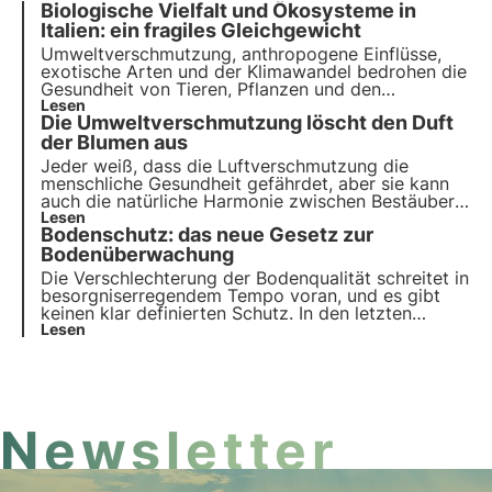
Biologische Vielfalt und Ökosysteme in
Italien: ein fragiles Gleichgewicht
Umweltverschmutzung, anthropogene Einflüsse,
exotische Arten und der Klimawandel bedrohen die
Gesundheit von Tieren, Pflanzen und den
Lebensräumen, in denen sie leben. Das UN-
Lesen
Die Umweltverschmutzung löscht den Duft
Programm bis 2030 ruft zu Schutz und
Wiederherstellung auf. Doch es ist rechtzeitiges
der Blumen aus
Handeln erforderlich.
Jeder weiß, dass die Luftverschmutzung die
menschliche Gesundheit gefährdet, aber sie kann
auch die natürliche Harmonie zwischen Bestäubern
und Pflanzen stören und den Duft der Blumen
Lesen
Bodenschutz: das neue Gesetz zur
zerstören. Mehr über die Auswirkungen dieses
Phänomens auf die Artenvielfalt erfahren Sie in
Bodenüberwachung
diesem Artikel.
Die Verschlechterung der Bodenqualität schreitet in
besorgniserregendem Tempo voran, und es gibt
keinen klar definierten Schutz. In den letzten
Jahren wurde eine europäische Strategie und
Lesen
Richtlinie für den Schutz und die Wiederherstellung
dieser mit unserer Gesundheit so eng verbundenen
Komponente wie dem Boden entwickelt.
Newsletter