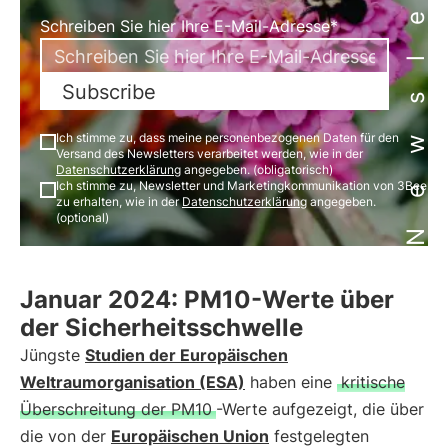
Newsletter
Schreiben Sie hier Ihre E-Mail-Adresse*
Subscribe
Ich stimme zu, dass meine personenbezogenen Daten für den
Versand des Newsletters verarbeitet werden, wie in der
Datenschutzerklärung
angegeben. (obligatorisch)
Ich stimme zu, Newsletter und Marketingkommunikation von 3Bee
zu erhalten, wie in der
Datenschutzerklärung
angegeben.
(optional)
Januar 2024: PM10-Werte über
der Sicherheitsschwelle
Jüngste
Studien der Europäischen
Weltraumorganisation (ESA)
haben eine
kritische
Überschreitung der PM10
-Werte aufgezeigt, die über
die von der
Europäischen Union
festgelegten