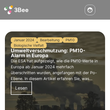
Januar 2024
Bearbeitung
PM10
Biologische Vielfalt
Umweltverschmutzung: PM10-
Alarm in Europa
Die ESA hat aufgezeigt, wie die PM10-Werte in
Europa ab Januar 2024 mehrfach
überschritten wurden, angefangen mit der Po-
Ebene. In diesem Artikel erfahren Sie, was
PM10 ist, welche Auswirkungen es auf die
Lesen
biologische Vielfalt hat und welche wichtige
Rolle die Umweltüberwachung in diesem
Bereich spielt.