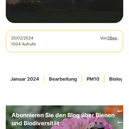
20/02/2024
Von
3Bee,
1004 Aufrufe
Januar 2024
Bearbeitung
PM10
Biologisc
Abonnieren Sie den Blog über Bienen
und Biodiversität