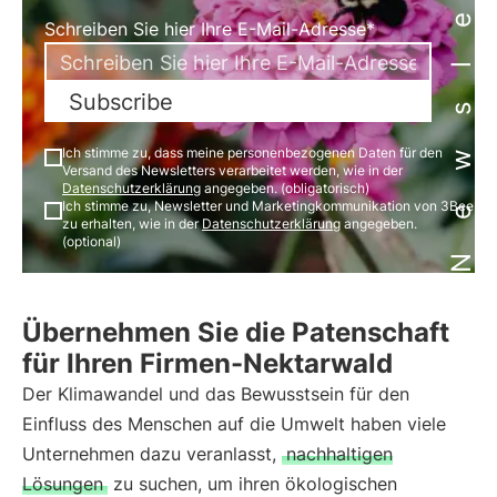
Newsletter
Schreiben Sie hier Ihre E-Mail-Adresse*
Subscribe
Ich stimme zu, dass meine personenbezogenen Daten für den
Versand des Newsletters verarbeitet werden, wie in der
Datenschutzerklärung
angegeben. (obligatorisch)
Ich stimme zu, Newsletter und Marketingkommunikation von 3Bee
zu erhalten, wie in der
Datenschutzerklärung
angegeben.
(optional)
Übernehmen Sie die Patenschaft
für Ihren Firmen-Nektarwald
Der Klimawandel und das Bewusstsein für den
Einfluss des Menschen auf die Umwelt haben viele
Unternehmen dazu veranlasst,
nachhaltigen
Lösungen
zu suchen, um ihren ökologischen