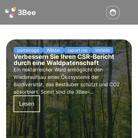
parrainage
Wälder
raport rse
Vorteile
Verbessern Sie Ihren CSR-Bericht
durch eine Waldpatenschaft
Ein nektarreicher Wald ermöglicht den
Wiederaufbau eines Ökosystems der
Biodiversität, das Bestäuber schützt und CO2
absorbiert. Somit sind die 3Bee-
Unternehmenswälder die innovative Lösung für
Lesen
Unternehmen, die einen positiven Einfluss auf
die Umwelt haben möchten.