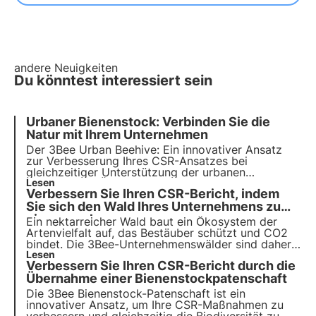
andere Neuigkeiten
Du könntest interessiert sein
Urbaner Bienenstock: Verbinden Sie die
Natur mit Ihrem Unternehmen
Der 3Bee Urban Beehive: Ein innovativer Ansatz
zur Verbesserung Ihres CSR-Ansatzes bei
gleichzeitiger Unterstützung der urbanen
Biodiversität. Übernehmen Sie die Patenschaft für
Lesen
Verbessern Sie Ihren CSR-Bericht, indem
einen vernetzten Bienenstock und überwachen Sie
Ihre Bienen von Ihrer App aus, während Sie Ihre
Sie sich den Wald Ihres Unternehmens zu
Mitarbeiter über die Bedeutung der Bestäubung
eigen machen
Ein nektarreicher Wald baut ein Ökosystem der
aufklären.
Artenvielfalt auf, das
Bestäuber schützt
und
CO2
bindet. Die 3Bee-Unternehmenswälder sind daher
eine innovative Lösung für Unternehmen, die einen
Lesen
Verbessern Sie Ihren CSR-Bericht durch die
positiven Einfluss auf die Umwelt haben wollen.
Übernahme einer Bienenstockpatenschaft
Die 3Bee Bienenstock-Patenschaft ist ein
innovativer Ansatz, um Ihre CSR-Maßnahmen zu