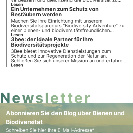
verbessern und gleichzeitig die Biodiversität zu
unterstützen. Übernehmen Sie eine Patenschaft für
Lesen
Ein Unternehmen zum Schutz von
einen vernetzten Bienenstock und überwachen Sie
Ihre Bienen von Ihrer App aus, während Sie Ihre
Bestäubern werden
Mitarbeiter für die Bedeutung der Bestäubung
Machen Sie Ihre Einrichtung mit unserem
sensibilisieren.
Biodiversitätsparcours "Biodiversity Adventure" zu
einer bienen- und biodiversitätsfreundlichen
Einrichtung. So sensibilisieren Sie Ihre Mitarbeiter
Lesen
3bee: der ideale Partner für Ihre
und Besucher für die Bedeutung der Erhaltung der
Biodiversität.
Biodiversitätsprojekte
3Bee bietet innovative Dienstleistungen zum
Schutz und zur Regeneration der Natur an.
Schließen Sie sich unserer Mission an und erfahren
Sie, wie Technologie und Nachhaltigkeit
Lesen
zusammenkommen, um eine grünere Zukunft für
Unternehmen und den Planeten zu schaffen.
Newsletter
Abonnieren Sie den Blog über Bienen und
Biodiversität
Schreiben Sie hier Ihre E-Mail-Adresse*