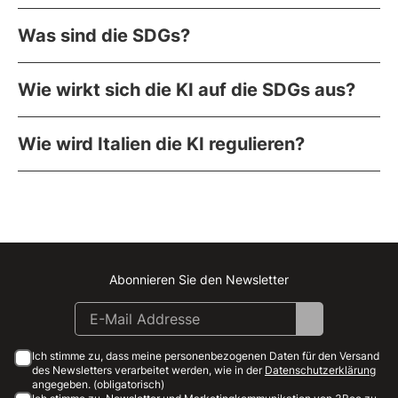
Was sind die SDGs?
Wie wirkt sich die KI auf die SDGs aus?
Wie wird Italien die KI regulieren?
Abonnieren Sie den Newsletter
Instagram
Facebook
Linkedin
Youtube
Ich stimme zu, dass meine personenbezogenen Daten für den Versand
des Newsletters verarbeitet werden, wie in der
Datenschutzerklärung
angegeben. (obligatorisch)