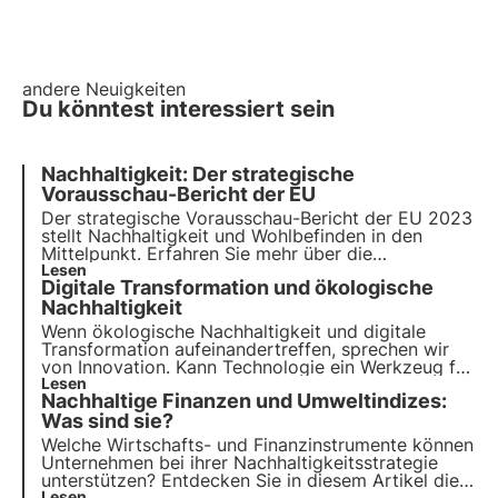
andere Neuigkeiten
Du könntest interessiert sein
Nachhaltigkeit: Der strategische
Vorausschau-Bericht der EU
Der strategische Vorausschau-Bericht der EU 2023
stellt Nachhaltigkeit und Wohlbefinden in den
Mittelpunkt. Erfahren Sie mehr über die
Herausforderungen und konkreten Maßnahmen, die
Lesen
Digitale Transformation und ökologische
vorgeschlagen wurden, für den Übergang zu einer
nachhaltigeren Zukunft, und wie sich 3Bee mit dem
Nachhaltigkeit
Oasi-Projekt.
Wenn ökologische Nachhaltigkeit und digitale
Transformation aufeinandertreffen, sprechen wir
von Innovation. Kann Technologie ein Werkzeug für
nachhaltige Entwicklung sein? In diesem Artikel
Lesen
Nachhaltige Finanzen und Umweltindizes:
erfahren Sie, wie Unternehmen den grünen und
digitalen Wandel angehen.
Was sind sie?
Welche Wirtschafts- und Finanzinstrumente können
Unternehmen bei ihrer Nachhaltigkeitsstrategie
unterstützen? Entdecken Sie in diesem Artikel die
Lesen