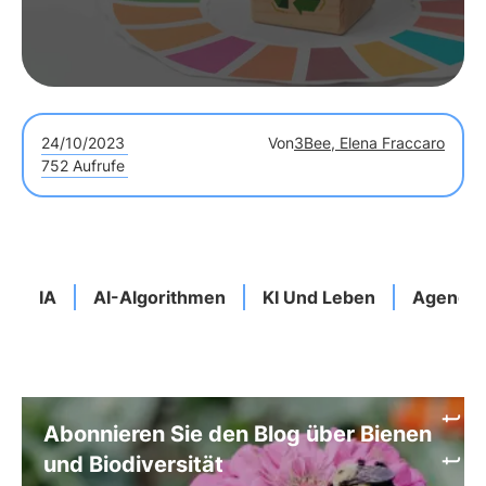
24/10/2023
Von
3Bee, Elena Fraccaro
752 Aufrufe
IA
AI-Algorithmen
KI Und Leben
Agenda
Abonnieren Sie den Blog über Bienen
und Biodiversität