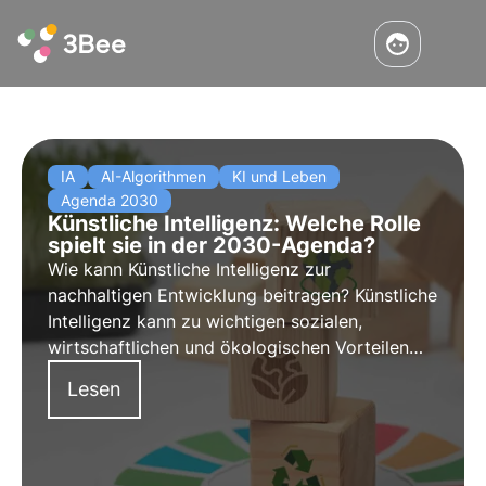
IA
AI-Algorithmen
KI und Leben
Agenda 2030
Künstliche Intelligenz: Welche Rolle
spielt sie in der 2030-Agenda?
Wie kann Künstliche Intelligenz zur
nachhaltigen Entwicklung beitragen? Künstliche
Intelligenz kann zu wichtigen sozialen,
wirtschaftlichen und ökologischen Vorteilen
führen und ein wertvoller Verbündeter bei der
Lesen
Verwirklichung von Zielen der Nachhaltigkeit
und des Schutzes der biologischen Vielfalt
sein. In diesem Artikel erfahren Sie, wie.