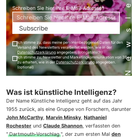
Newsletter
Schreiben Sie hier Ihre E-Mail-Adresse*
Subscribe
Ich stimme zu, dass meine personenbezogenen Daten für den
Versand des Newsletters verarbeitet werden, wie in der
Datenschutzerklärung
angegeben. (obligatorisch)
Ich stimme zu, Newsletter und Marketingkommunikation von 3Bee
zu erhalten, wie in der
Datenschutzerklärung
angegeben.
(optional)
Was ist künstliche Intelligenz?
Der Name Künstliche Intelligenz geht auf das Jahr
1955 zurück, als eine Gruppe von Forschern, darunter
John McCarthy
,
Marvin Minsky
,
Nathaniel
Rochester
und
Claude Shannon
, verfassten den
"
Dartmouth-Vorschlag
", der zum ersten Mal
den