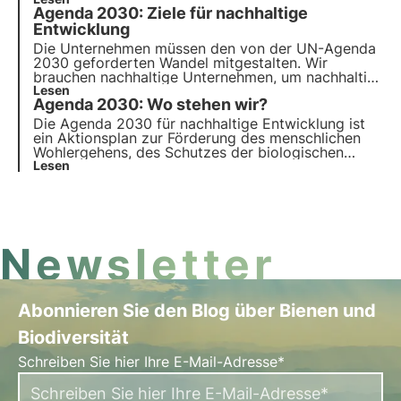
Rolle der nachhaltigen Finanzen. Erfahren Sie mehr
Agenda 2030: Ziele für nachhaltige
mit den Pillen aus der Oase, der digitalen Akademie
von 3Bee für Nachhaltigkeitsexperten.
Entwicklung
Die Unternehmen müssen den von der UN-Agenda
2030 geforderten Wandel mitgestalten. Wir
brauchen nachhaltige Unternehmen, um nachhaltig
zu sein, und um mit der Revolution Schritt zu
Lesen
Agenda 2030: Wo stehen wir?
halten, brauchen wir ein Wirtschafts-, Sozial- und
Geschäftssystem, das die Ziele unterstützt.
Die Agenda 2030 für nachhaltige Entwicklung ist
ein Aktionsplan zur Förderung des menschlichen
Wohlergehens, des Schutzes der biologischen
Vielfalt und des wirtschaftlichen Wohlstands. Wir
Lesen
überprüfen die Fortschritte bei den 17 Zielen für
nachhaltige Entwicklung und 169 Unterzielen für
alle Mitgliedsländer.
Newsletter
Abonnieren Sie den Blog über Bienen und
Biodiversität
Schreiben Sie hier Ihre E-Mail-Adresse*