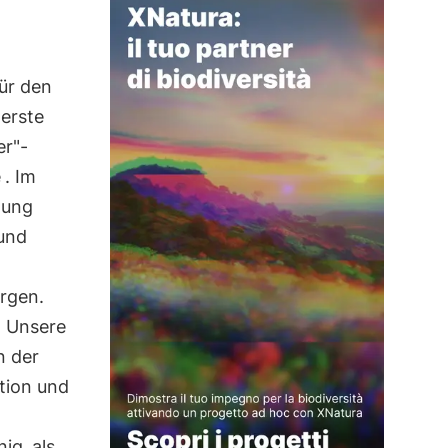
ür den
 erste
er"-
e
. Im
hung
und
rgen.
: Unsere
n der
tion und
nig
als