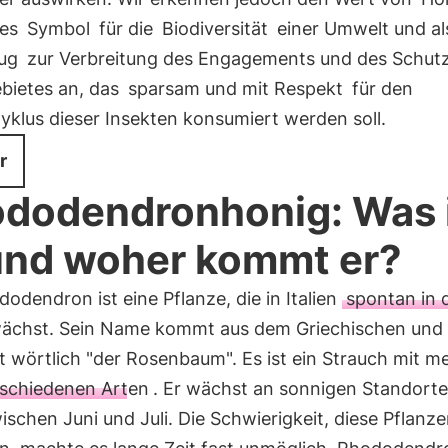
les
Symbol
für die
Biodiversität
einer Umwelt und al
ug
zur Verbreitung des Engagements und des Schut
ebietes an, das
sparsam und mit Respekt
für den
yklus dieser Insekten konsumiert werden soll.
r
dodendronhonig: Was 
und woher kommt er?
odendron ist eine Pflanze, die in Italien
spontan in 
ächst. Sein Name kommt aus dem Griechischen und
 wörtlich "der Rosenbaum". Es ist ein Strauch mit me
schiedenen Arten
. Er wächst an sonnigen Standort
ischen Juni und Juli. Die Schwierigkeit, diese Pflanz