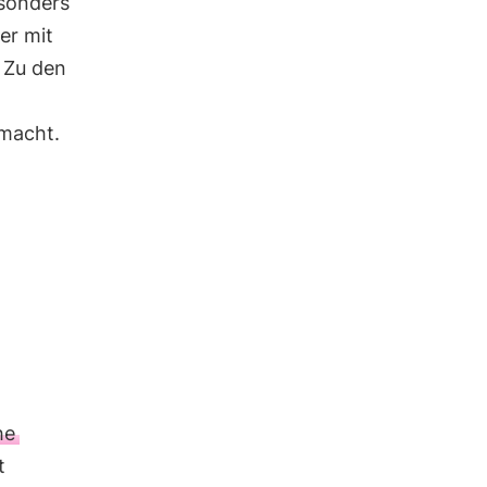
esonders
er mit
 Zu den
macht.
he
t