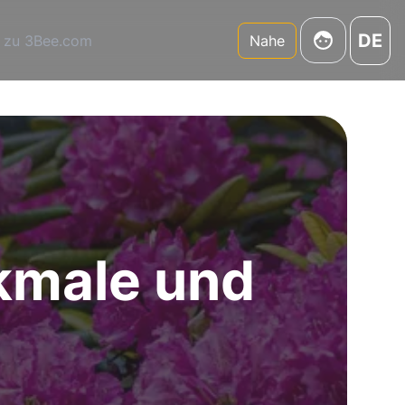
DE
 zu 3Bee.com
Nahe
kmale und