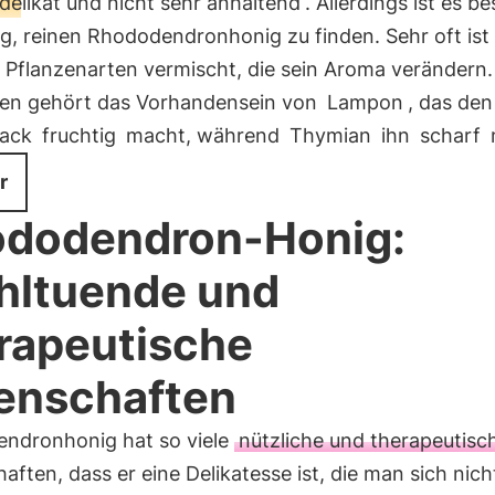
 delikat und nicht sehr anhaltend
. Allerdings ist es b
g, reinen Rhododendronhonig zu finden. Sehr oft ist 
 Pflanzenarten vermischt, die sein Aroma verändern.
ten gehört das Vorhandensein von
Lampon
, das den
ack
fruchtig
macht, während
Thymian
ihn
scharf
r
dodendron-Honig:
ltuende und
rapeutische
enschaften
ndronhonig hat so viele
nützliche und therapeutisc
aften, dass er eine Delikatesse ist, die man sich nich