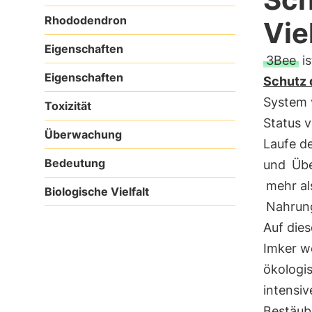
Rhododendron
Viel
Eigenschaften
3Bee
is
Eigenschaften
Schutz d
System 
Toxizität
Status 
Überwachung
Laufe d
Bedeutung
und
Übe
mehr a
Biologische Vielfalt
Nahrun
Auf dies
Imker w
ökologis
intensiv
Bestäub