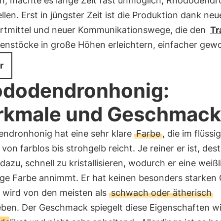
en, machte es lange Zeit fast unmöglich, Rhododend
llen. Erst in jüngster Zeit ist die Produktion dank neu
rtmittel und neuer Kommunikationswege, die den
Tr
nenstöcke in große Höhen erleichtern, einfacher gew
r
dodendronhonig:
rkmale und Geschmack
ndronhonig hat eine sehr klare
Farbe
, die im flüssi
von farblos bis strohgelb reicht. Je reiner er ist, de
 dazu, schnell zu kristallisieren, wodurch er eine weiß
ige Farbe annimmt. Er hat keinen besonders starken 
 wird von den meisten als
schwach oder ätherisch
eben. Der Geschmack spiegelt diese Eigenschaften wi