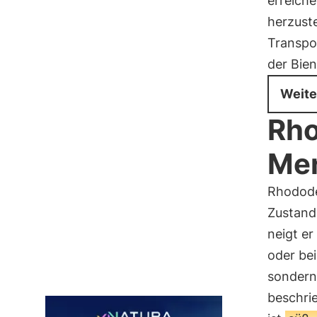
erreich
herzuste
Transpo
der Bie
Weite
Rho
Me
Rhodode
Zustand 
neigt er
oder be
sondern
beschri