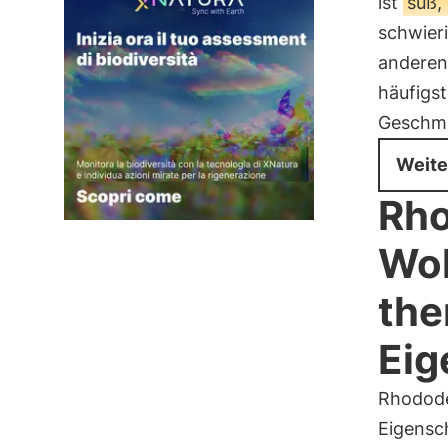
ist
süß,
schwieri
anderen
häufigs
Geschm
Weite
Rho
Woh
the
Eig
Rhodode
Eigensch