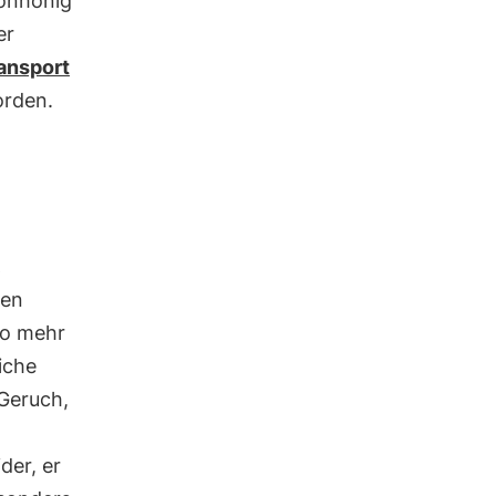
ronhonig
er
ansport
orden.
gen
sto mehr
liche
Geruch,
der, er