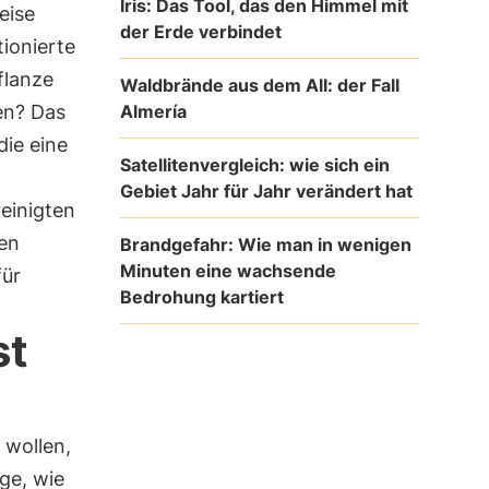
Iris: Das Tool, das den Himmel mit
eise
der Erde verbindet
tionierte
flanze
Waldbrände aus dem All: der Fall
Almería
fen? Das
die eine
Satellitenvergleich: wie sich ein
Gebiet Jahr für Jahr verändert hat
reinigten
en
Brandgefahr: Wie man in wenigen
Minuten eine wachsende
für
Bedrohung kartiert
st
 wollen,
ge, wie