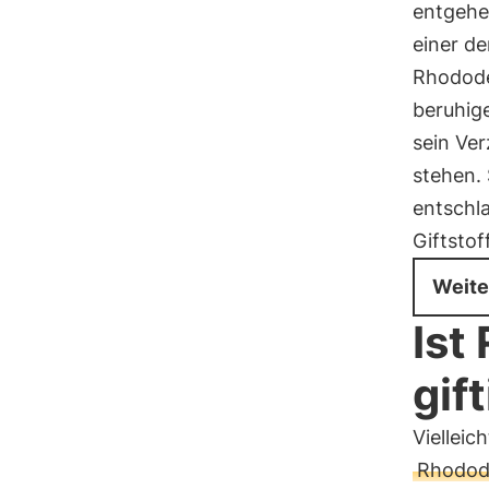
entgehen
einer d
Rhodode
beruhig
sein Ve
stehen. 
entschl
Giftstof
Weite
Ist
gif
Vielleic
Rhodod