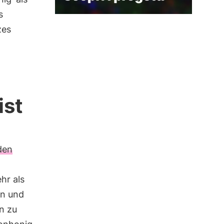
s
zes
ist
den
hr als
en und
en zu