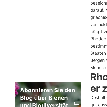
bezeich
darauf. 
griechi
verrückt
hängt vo
Rhodode
bestimmt
Staaten
Bergen 
Mensche
Rho
er 
Abonnieren Sie den
Blog über Bienen
Deshalb 
und Biodiversität
gut ausw