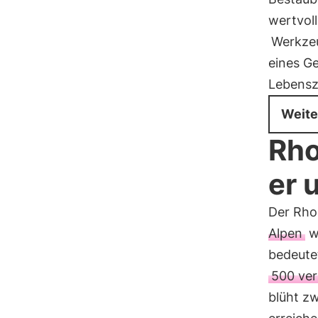
wertvol
Werkze
eines G
Lebensz
Weite
Rho
er 
Der Rhod
Alpen
w
bedeutet
500 ver
blüht zw