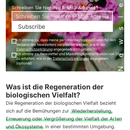
Newsletter
Schreiben Sie hier Ihre E-Mail-Adresse*
Subscribe
Ich stimme zu, dass meine personenbezogenen Daten für den
Versand des Newsletters verarbeitet werden, wie in der
Datenschutzerklärung
angegeben. (obligatorisch)
Ich stimme zu, Newsletter und Marketingkommunikation von 3Bee
zu erhalten, wie in der
Datenschutzerklärung
angegeben.
(optional)
Was ist die Regeneration der
biologischen Vielfalt?
Die Regeneration der biologischen Vielfalt bezieht
sich auf die Bemühungen zur
Wiederherstellung,
Erneuerung oder Vergrößerung der Vielfalt der Arten
und Ökosysteme
in einer bestimmten Umgebung.