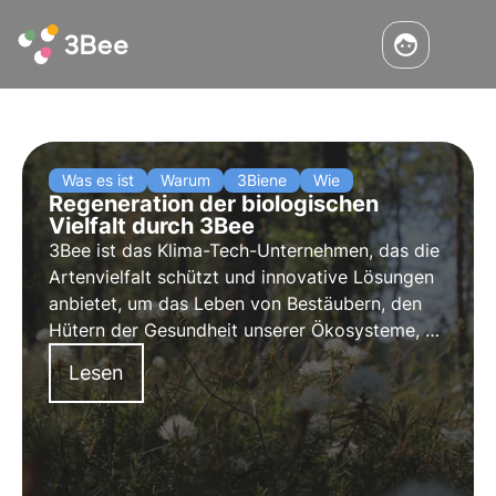
Was es ist
Warum
3Biene
Wie
Regeneration der biologischen
Vielfalt durch 3Bee
3Bee ist das Klima-Tech-Unternehmen, das die
Artenvielfalt schützt und innovative Lösungen
anbietet, um das Leben von Bestäubern, den
Hütern der Gesundheit unserer Ökosysteme, zu
erhalten. Erfahren Sie, wie sich 3Bee für die
Lesen
Wiederherstellung der Artenvielfalt einsetzt.