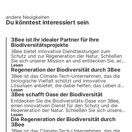
andere Neuigkeiten
Du könntest interessiert sein
3Bee ist Ihr idealer Partner für Ihre
Biodiversitätsprojekte
3Bee bietet innovative Dienstleistungen zum
Schutz und zur Regeneration der Natur. Schließen
Sie sich unserer Mission an und entdecken Sie, wie
Technologie und Nachhaltigkeit
Lesen
Regeneration der Biodiversität durch 3Bee
zusammenkommen, um eine grünere Zukunft für
Unternehmen und den Planeten zu schaffen.
3Bee ist das Climate-Tech-Unternehmen, das die
biologische Vielfalt schützt und innovative
Lösungen anbietet, die dabei helfen, das Leben der
Bestäuber, der Hüter der Gesundheit unserer
Lesen
3Bee schafft Oase der Biodiversität
Ökosysteme, zu erhalten. Erfahren Sie, wie 3Bee an
der Regeneration der Biodiversität arbeitet.
Entdecken Sie die Biodiversitäts-Oase von 3Bee,
einen innovativen Dienst für den Schutz und die
Regeneration der Natur. Schließen Sie sich unserer
Mission an und entdecken Sie, wie Technologie und
Lesen
Die Regeneration der Biodiversität durch
nachhaltige Entwicklung ineinandergreifen, um eine
grünere Zukunft für Unternehmen und den Planeten
3Bee
zu schaffen.
3Bee ist das Climate-Tech-Unternehmen, das die