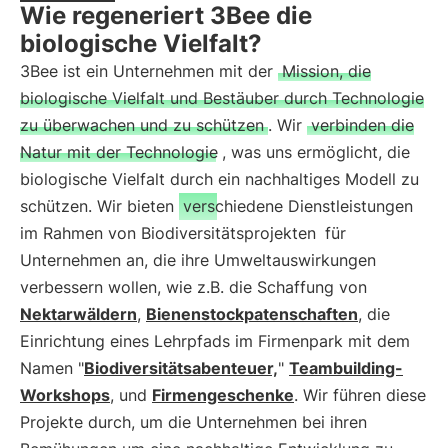
Wie regeneriert 3Bee die
biologische Vielfalt?
3Bee ist ein Unternehmen mit der
Mission, die
biologische Vielfalt und Bestäuber durch Technologie
zu überwachen und zu schützen
. Wir
verbinden die
Natur mit der Technologie
, was uns ermöglicht, die
biologische Vielfalt durch ein nachhaltiges Modell zu
schützen. Wir bieten
verschiedene Dienstleistungen
im Rahmen von Biodiversitätsprojekten
für
Unternehmen an, die ihre Umweltauswirkungen
verbessern wollen, wie z.B. die Schaffung von
Nektarwäldern
,
Bienenstockpatenschaften
, die
Einrichtung eines Lehrpfads im Firmenpark mit dem
Namen "
Biodiversitätsabenteuer,
"
Teambuilding-
Workshops
, und
Firmengeschenke
. Wir führen diese
Projekte durch, um die Unternehmen bei ihren