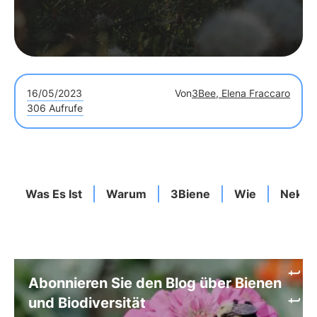
16/05/2023
Von
3Bee, Elena Fraccaro
306 Aufrufe
Was Es Ist
Warum
3Biene
Wie
Nekta
Abonnieren Sie den Blog über Bienen
und Biodiversität