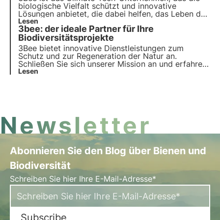
biologische Vielfalt schützt und innovative
Lösungen anbietet, die dabei helfen, das Leben der
Bestäuber, der Hüter der Gesundheit unserer
Lesen
3bee: der ideale Partner für Ihre
Ökosysteme, zu erhalten. Erfahren Sie, wie 3Bee an
der Regeneration der Biodiversität arbeitet.
Biodiversitätsprojekte
3Bee bietet innovative Dienstleistungen zum
Schutz und zur Regeneration der Natur an.
Schließen Sie sich unserer Mission an und erfahren
Sie, wie Technologie und Nachhaltigkeit
Lesen
zusammenkommen, um eine grünere Zukunft für
Unternehmen und den Planeten zu schaffen.
Newsletter
Abonnieren Sie den Blog über Bienen und
Biodiversität
Schreiben Sie hier Ihre E-Mail-Adresse*
Subscribe