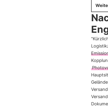
Weite
Nac
Eng
"Kürzlic
Logistik
Emissio
Kopplun
Photovo
Hauptsi
Gelände
Versand
Versand
Dokumen