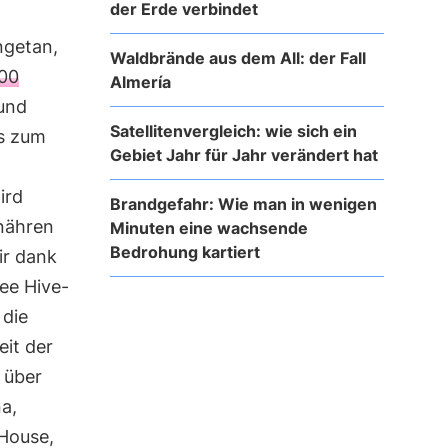
der Erde verbindet
ngetan,
Waldbrände aus dem All: der Fall
00
Almería
und
Satellitenvergleich: wie sich ein
as zum
Gebiet Jahr für Jahr verändert hat
ird
Brandgefahr: Wie man in wenigen
nähren
Minuten eine wachsende
Bedrohung kartiert
ir dank
ee Hive-
 die
it der
über
a,
 House,