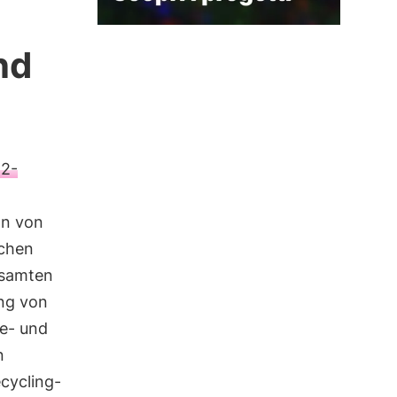
nd
O2-
on von
schen
esamten
ung von
de- und
n
cycling-