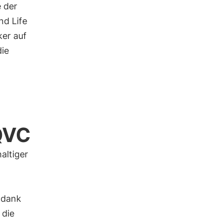
 der
nd Life
ker auf
die
QVC
altiger
 dank
 die