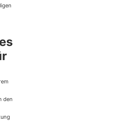
digen
es
ür
erem
n den
zung