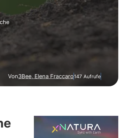
iche
Von
3Bee, Elena Fraccaro
147 Aufrufe
he