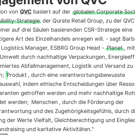
tion von
QVC
basiert auf der
globalen Corporate Soci
bility-Strategie
der Qurate Retail Group, zu der QVC
einer auf drei Säulen basierenden CSR-Strategie eine
igere Art des Einzelhandels anregen will. - sagt Barb
 Logistics Manager, ESBRG Group Head -
Planet
, mi
e Umwelt durch nachhaltige Verpackungen, Energieeff
imiertes Abfallmanagement, Logistik und Versand zu
n;
Produkt
, durch eine verantwortungsbewusste
auswahl, indem ethische Entscheidungen über Resso
feranten getroffen werden und mehr nachhaltige Roh
et werden;
Menschen
, durch die Förderung der
rantwortung und des Zugehörigkeitsgefühls, durch d
g der Werte Vielfalt, Gleichberechtigung und Einglie
ndraising und karitative Aktivitäten."