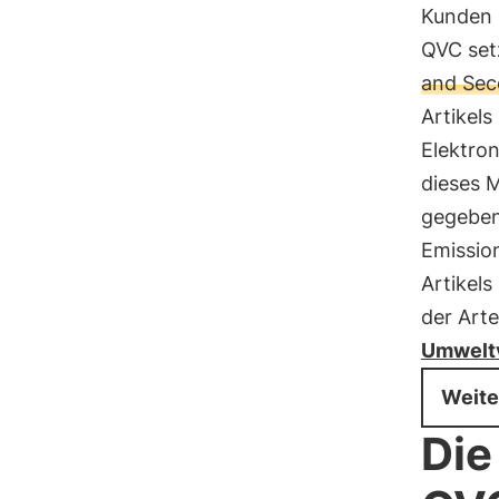
Kunden i
QVC setz
and Sec
Artikels
Elektro
dieses M
gegeben
Emission
Artikels
der Arte
Umweltv
Weite
Die