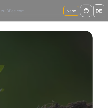
DE
 zu 3Bee.com
Nahe