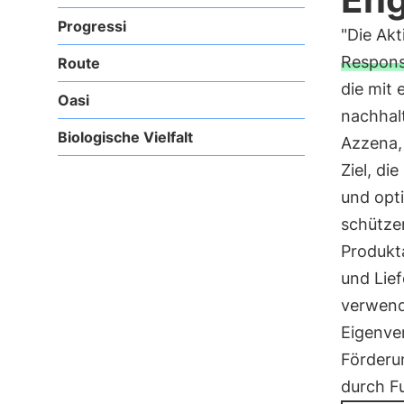
Progressi
"Die Ak
Responsi
Route
die mit 
Oasi
nachhalt
Biologische Vielfalt
Azzena,
Ziel, di
und opt
schütze
Produkt
und Lie
verwend
Eigenve
Förderun
durch Fu