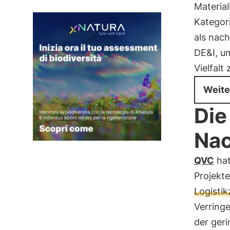
Materia
Kategor
als nach
DE&I, 
Vielfalt
Weite
Die
Nac
QVC
hat
Projekte
Logisti
Verringe
der geri