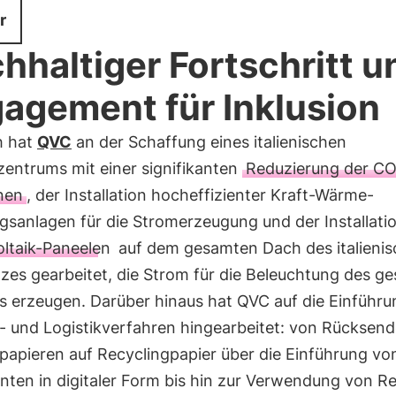
r
hhaltiger Fortschritt u
agement für Inklusion
h hat
QVC
an der Schaffung eines italienischen
zentrums mit einer signifikanten
Reduzierung der C
nen
, der Installation hocheffizienter Kraft-Wärme-
gsanlagen für die Stromerzeugung und der Installati
ltaik-Paneelen
auf dem gesamten Dach des italieni
tzes gearbeitet, die Strom für die Beleuchtung des g
s erzeugen. Darüber hinaus hat QVC auf die Einführ
- und Logistikverfahren hingearbeitet: von Rücksen
papieren auf Recyclingpapier über die Einführung vo
ten in digitaler Form bis hin zur Verwendung von Re