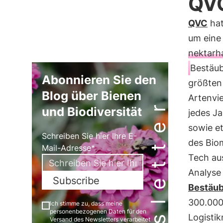
QVC
QVC
hat
um eine
nektarh
Bestäu
Abonnieren Sie den
größten
Blog über Bienen
Artenvie
Newsletter
und Biodiversität
jedes J
sowie e
Schreiben Sie hier Ihre E-
des Bio
Mail-Adresse*
Tech au
Analyse
Subscribe
Bestäub
300.000
Ich stimme zu, dass meine
personenbezogenen Daten für den
Logisti
Versand des Newsletters verarbeitet