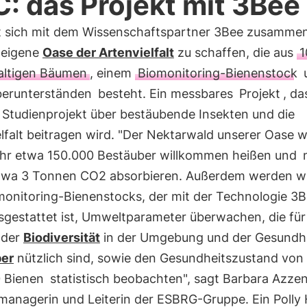
: das Projekt mit 3Bee
 sich mit dem Wissenschaftspartner 3Bee zusamme
 eigene
Oase der Artenvielfalt
zu schaffen, die aus
1
altigen Bäumen
, einem
Biomonitoring-Bienenstock
berunterständen
besteht. Ein messbares
Projekt
, d
 Studienprojekt über bestäubende Insekten und die
lfalt beitragen wird. "Der Nektarwald unserer Oase w
ahr etwa 150.000 Bestäuber willkommen heißen und
twa 3 Tonnen CO2 absorbieren. Außerdem werden w
monitoring-Bienenstocks, der mit der Technologie 3B
sgestattet ist, Umweltparameter überwachen, die für
 der
Biodiversität
in der Umgebung und der Gesundhe
er
nützlich sind, sowie den Gesundheitszustand von
 Bienen
statistisch beobachten", sagt Barbara Azzen
kmanagerin und Leiterin der ESBRG-Gruppe. Ein Polly