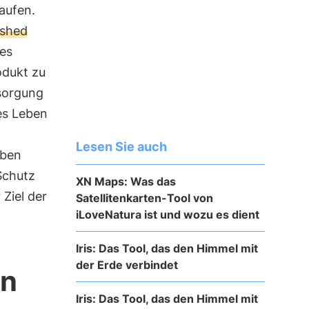
laufen.
ished
nes
odukt zu
tsorgung
es Leben
-
Lesen Sie auch
lben
Schutz
XN Maps: Was das
 Ziel der
Satellitenkarten-Tool von
iLoveNatura ist und wozu es dient
Iris: Das Tool, das den Himmel mit
der Erde verbindet
on
Iris: Das Tool, das den Himmel mit