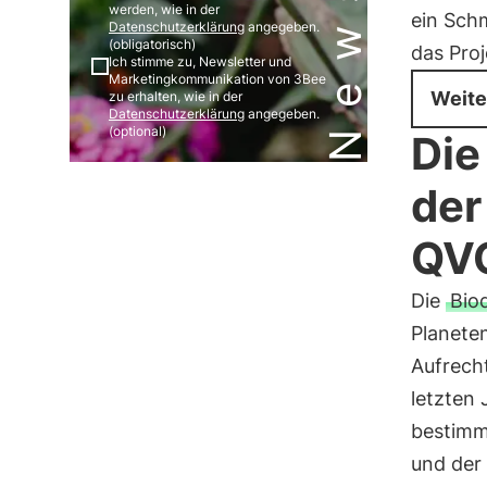
werden, wie in der
ein Sch
Datenschutzerklärung
angegeben.
(obligatorisch)
das Proj
Ich stimme zu, Newsletter und
Marketingkommunikation von 3Bee
Weite
zu erhalten, wie in der
Datenschutzerklärung
angegeben.
(optional)
Die
der
QV
Die
Biod
Planeten
Aufrech
letzten 
bestimm
und der