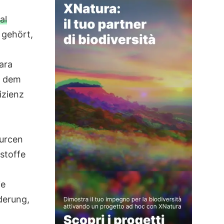
al
 gehört,
ara
t dem
izienz
urcen
stoffe
ie
derung,