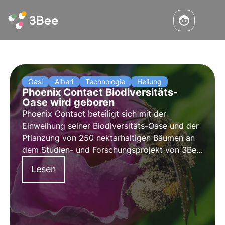
Oasi
Alberi
Technologie
Heilung
Phoenix Contact Biodiversitäts-
Oase wird geboren
Phoenix Contact beteiligt sich mit der
Einweihung seiner Biodiversitäts-Oase und der
Pflanzung von 250 nektarhaltigen Bäumen an
dem Studien- und Forschungsprojekt von 3Bee
zum Thema biologische Vielfalt und Bestäuber.
Lesen
Dies ist der erste Schritt zu einem größeren
Regenerationsprojekt.