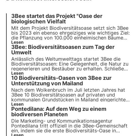
3Bee startet das Projekt "Oase der
biologischen Vielfalt
Mit dem Projekt Biodiversitätsoase setzt sich 3Bee
bis 2023 ein ebenso ehrgeiziges wie wichtiges Ziel:
die
Pflanzung von 100.000 einheimischen Bäumen
,
die den Nektar für ein Äquivalent von etwa 3.500
Lesen
3Bee: Biodiversitätsoasen zum Tag der
Bienenstöcken liefern und damit rund 10.000
Tonnen CO2 pro Jahr binden.
Umwelt
Anlässlich des Weltumwelttags startet 3Bee die
Biodiversitätsoasen
: Eine Gelegenheit, die Natur zu
regenerieren und Bestäuber zu erhalten. Schließen
Sie sich uns an und entdecken Sie, wie unsere
Lesen
10 Biodiversitäts-Oasen von 3Bee zur
Mission
innovative Technologie und
Umweltengagement
Unterstützung von Mailand
kombiniert.
Nach dem Wolkenbruch im Juli letzten Jahres hat
3Bee 10 Biodiversitätsoasen auf privaten und
kommunalen Grundstücken in Mailand eingerichtet.
Das Ziel? Städtische Lebensräume zu schaffen, die
Lesen
Pontedilana: Auf dem Weg zu einem
von Agronomen und Ingenieuren methodisch
aufgebaut werden, um der Stadt zu helfen, wieder
biodiversen Planeten
auf die Beine zu kommen und noch grüner und
Die Marketing- und Kommunikationsagentur
nachhaltiger zu werden.
Pontedilana tritt offiziell in die 3Bee-Gemeinschaft
ein, indem sie die erste Biodiversitäts-Oase in
Venetien mit 50 nektarhaltigen Bäumen errichtet.
Lesen