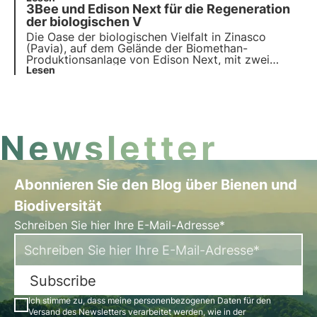
3Bee und Edison Next für die Regeneration
Das Interview mit Barbara Pontello, CEO und
Gründerin.
der biologischen V
Die Oase der biologischen Vielfalt in Zinasco
(Pavia), auf dem Gelände der Biomethan-
Produktionsanlage von Edison Next, mit zwei
technischen Bienenstöcken, sieben Unterkünften
Lesen
für wilde Bestäuber und fünfzig einheimischen
Nektarpflanzen, ist geboren. Erfahren Sie mehr in
diesem Artikel.
Newsletter
Abonnieren Sie den Blog über Bienen und
Biodiversität
Schreiben Sie hier Ihre E-Mail-Adresse*
Subscribe
Ich stimme zu, dass meine personenbezogenen Daten für den
Versand des Newsletters verarbeitet werden, wie in der