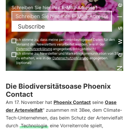
Newsletter
Schreiben Sie hier Ihre E-Mail-Adresse*
Subscribe
Ich stimme zu, dass meine personenbezogenen Daten für den
Versand des Newsletters verarbeitet werden, wie in der
Datenschutzerklärung
angegeben. (obligatorisch)
Ich stimme zu, Newsletter und Marketingkommunikation von 3Bee
zu erhalten, wie in der
Datenschutzerklärung
angegeben.
(optional)
Die Biodiversitätsoase Phoenix
Contact
Am 17. November hat
Phoenix Contact
seine
Oase
der Artenvielfalt
" zusammen mit 3Bee, dem Climate-
Tech-Unternehmen, das beim Schutz der Artenvielfalt
durch
Technologie
eine Vorreiterrolle spielt,