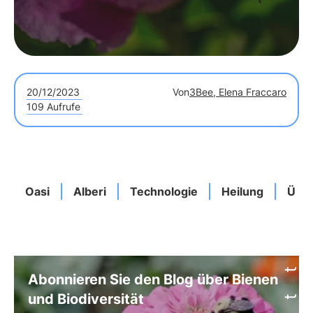
20/12/2023
Von
3Bee, Elena Fraccaro
109 Aufrufe
Oasi
Alberi
Technologie
Heilung
Übe
Abonnieren Sie den Blog über Bienen
und Biodiversität