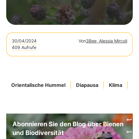
30/04/2024
Von
3Bee, Alessia Mircoli
409 Aufrufe
Orientalische Hummel
Diapausa
Klima
Re
Abonnieren Sie den Blog über Bienen
und Biodiversität