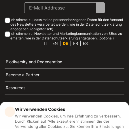
Ich stimme zu, dass meine personenbezogenen Daten für den Versand
des Newsletters verarbeitet werden, wie in der
Datenschutzerklärung
angegeben. (obligatorisch)
Ich stimme zu, Newsletter und Marketingkommunikation von 3Bee zu
erhalten, wie in der
Datenschutzerklärung
angegeben. (optional)
IT
EN
DE
FR
ES
Biodiversity and Regeneration
Become a Partner
Resources
Wir verwenden Cookies
Wir verwenden Cookies, um Ihre Erfahrung zu verbessern.
3Bee ist die Referenz für Nachhaltigkeit, Bienenschutz
Durch Klicken auf "Alle akzeptieren" stimmen Sie der
und Biodiversität
Verwendung aller Cookies zu. Sie können Ihre Einstellungen