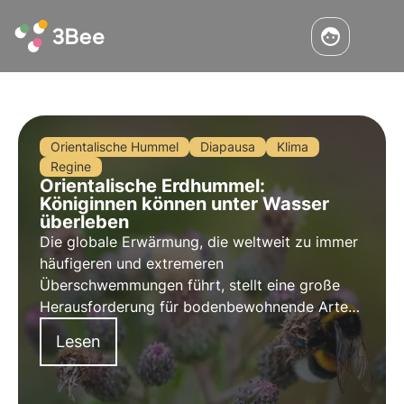
Orientalische Hummel
Diapausa
Klima
Regine
Orientalische Erdhummel:
Königinnen können unter Wasser
überleben
Die globale Erwärmung, die weltweit zu immer
häufigeren und extremeren
Überschwemmungen führt, stellt eine große
Herausforderung für bodenbewohnende Arten
dar, insbesondere für Bienen, die unterirdisch
Lesen
nisten oder überwintern. Für die Östliche
Erdhummel scheint dies jedoch kein Problem
zu sein.