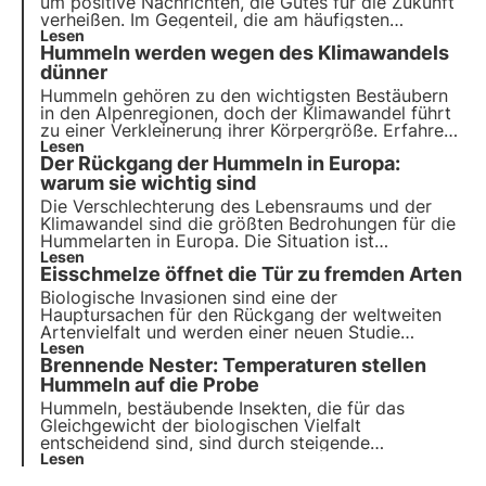
um positive Nachrichten, die Gutes für die Zukunft
verheißen. Im Gegenteil, die am häufigsten
wiederkehrenden Themen sind die Gefahren, die ihr
Lesen
Hummeln werden wegen des Klimawandels
Überleben bedrohen, ungünstige Jahreszeiten für
die Honigproduktion, neue Krankheiten und
dünner
Schädlinge.
Hummeln gehören zu den wichtigsten Bestäubern
in den Alpenregionen, doch der Klimawandel führt
zu einer Verkleinerung ihrer Körpergröße. Erfahren
Sie in diesem Artikel, wie sich dieses Phänomen
Lesen
Der Rückgang der Hummeln in Europa:
auf das Ökosystem der Berge und die Artenvielfalt
auswirken könnte.
warum sie wichtig sind
Die Verschlechterung des Lebensraums und der
Klimawandel sind die größten Bedrohungen für die
Hummelarten in Europa. Die Situation ist
alarmierend. Aber warum sind Hummeln so
Lesen
Eisschmelze öffnet die Tür zu fremden Arten
wichtig? Und wie ist der aktuelle Stand ihrer
Populationen in Europa? Das wollen wir in diesem
Biologische Invasionen sind eine der
Artikel herausfinden.
Hauptursachen für den Rückgang der weltweiten
Artenvielfalt und werden einer neuen Studie
zufolge durch das schnelle Abschmelzen der
Lesen
Brennende Nester: Temperaturen stellen
Gletscher infolge des Klimawandels begünstigt.
Hummeln auf die Probe
Hummeln, bestäubende Insekten, die für das
Gleichgewicht der biologischen Vielfalt
entscheidend sind, sind durch steigende
Temperaturen in ihren Nestern gefährdet, da sie
Lesen
sich wie Superorganismen verhalten. Eine aktuelle