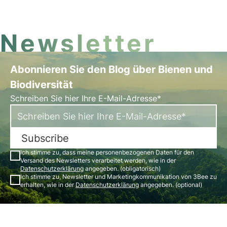
Studie zeigt die Risiken des Klimawandels für diese
Tiere und für die biologische Vielfalt auf.
Newsletter
Abonnieren Sie den Blog über Bienen und
Biodiversität
Schreiben Sie hier Ihre E-Mail-Adresse*
Subscribe
Ich stimme zu, dass meine personenbezogenen Daten für den
Versand des Newsletters verarbeitet werden, wie in der
Datenschutzerklärung
angegeben. (obligatorisch)
Ich stimme zu, Newsletter und Marketingkommunikation von 3Bee zu
erhalten, wie in der
Datenschutzerklärung
angegeben. (optional)