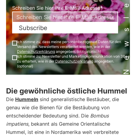
Newsletter
Schreiben Sie hier Ihre E-Mail-Adresse*
Subscribe
Ich stimme zu, dass meine personenbezogenen Daten für den
Versand des Newsletters verarbeitet werden, wie in der
Datenschutzerklärung
angegeben. (obligatorisch)
Ich stimme zu, Newsletter und Marketingkommunikation von 3Bee
zu erhalten, wie in der
Datenschutzerklärung
angegeben.
(optional)
Die gewöhnliche östliche Hummel
Die
Hummeln
sind generalistische Bestäuber, die
genau wie die Bienen für die Bestäubung von
entscheidender Bedeutung sind. Die
Bombus
impatiens
, bekannt als Gemeine Orientalische
Hummel, ist eine in Nordamerika weit verbreitete